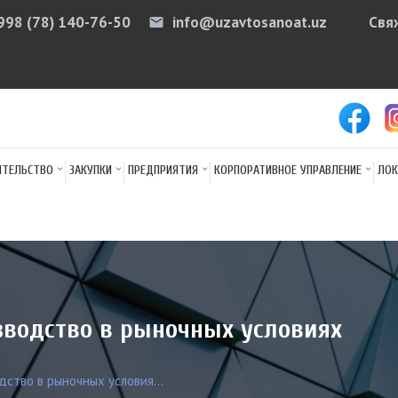
998 (78) 140-76-50
info@uzavtosanoat.uz
Свя
email
arr
ИТЕЛЬСТВО
ЗАКУПКИ
ПРЕДПРИЯТИЯ
КОРПОРАТИВНОЕ УПРАВЛЕНИЕ
ЛОК
зводство в рыночных условиях
ство в рыночных условия...