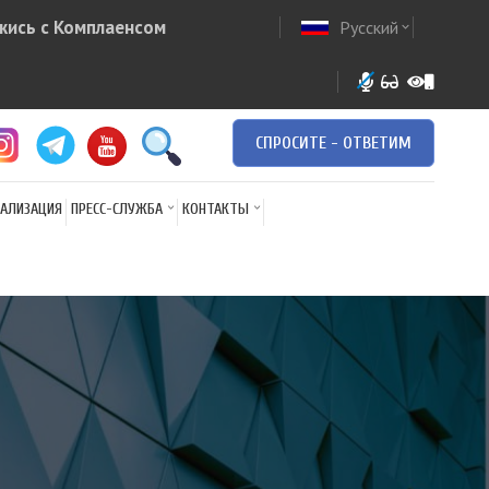
жись с Комплаенсом
Русский
ow
expand_more
СПРОСИТЕ - ОТВЕТИМ
АЛИЗАЦИЯ
ПРЕСС-СЛУЖБА
КОНТАКТЫ