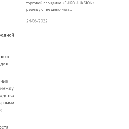
торговой площадке «E-IJRO AUKSION»
реализуют недвижимый...
24/06/2022
родной
ного
 для
дные
а между
водства
лярными
де
оста