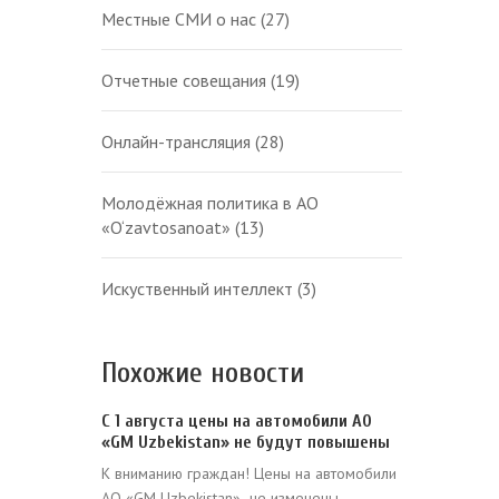
Местные СМИ о нас
(27)
Отчетные совещания
(19)
Онлайн-трансляция
(28)
Молодёжная политика в АО
«O‘zavtosanoat»
(13)
Искуственный интеллект
(3)
Похожие новости
С 1 августа цены на автомобили АО
«GM Uzbekistan» не будут повышены
К вниманию граждан! Цены на автомобили
АО «GM Uzbekistan» не изменены.