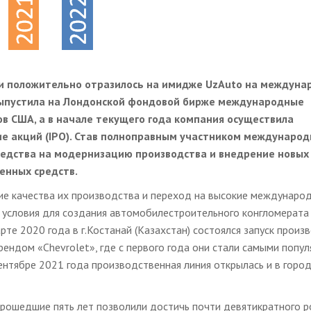
ии положительно отразилось на имидже UzAuto на междуна
 выпустила на Лондонской фондовой бирже международные
в США, а в начале текущего года компания осуществила
е акций (IPO). Став полноправным участником международ
едства на модернизацию производства и внедрение новых
енных средств.
е качества их производства и переход на высокие междунаро
е условия для создания автомобилестроительного конгломерат
те 2020 года в г.Костанай (Казахстан) состоялся запуск произ
ндом «Chevrolet», где с первого года они стали самыми попу
ентябре 2021 года производственная линия открылась и в горо
прошедшие пять лет позволили достичь почти девятикратного р