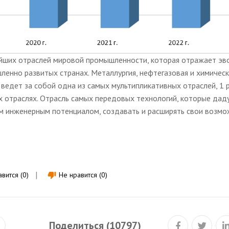
ейших отраслей мировой промышленности, которая отражает э
ленно развитых странах. Металлургия, нефтегазовая и химичес
 ведет за собой одна из самых мультипликативных отраслей, 1 
х отраслях. Отрасль самых передовых технологий, которые дад
им инженерным потенциалом, создавать и расширять свои возмо
вится (0)
Не нравится (0)
thumb_down
Поделиться (10797)