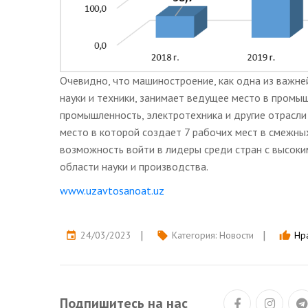
Очевидно, что машиностроение, как одна из важн
науки и техники, занимает ведущее место в промыш
промышленность, электротехника и другие отрасли
место в которой создает 7 рабочих мест в смежны
возможность войти в лидеры среди стран с высок
области науки и производства.
www.uzavtosanoat.uz
24/03/2023
Категория:
Новости
Нра
event
local_offer
thumb_up
Подпишитесь на нас