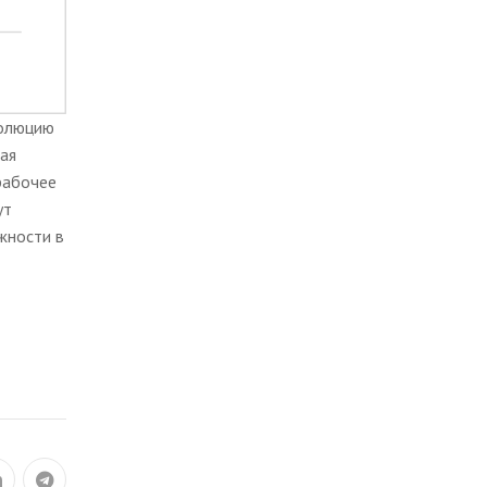
волюцию
кая
рабочее
ут
жности в