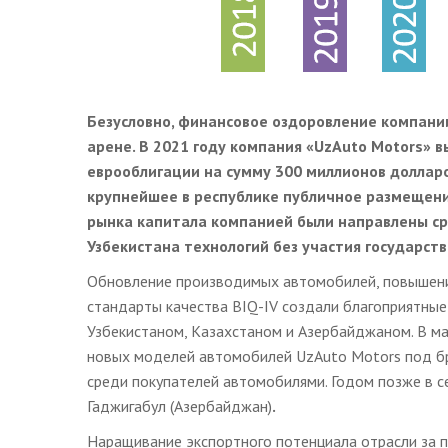
Безусловно, финансовое оздоровление компан
арене. В 2021 году компания «UzAuto Motors»
еврооблигации на сумму 300 миллионов долларо
крупнейшее в республике публичное размещени
рынка капитала компанией были направлены ср
Узбекистана технологий без участия государств
Обновление производимых автомобилей, повышени
стандарты качества BIQ-IV создали благоприятны
Узбекистаном, Казахстаном и Азербайджаном. В мар
новых моделей автомобилей UzAuto Motors под бре
среди покупателей автомобилями. Годом позже в с
Гаджигабул (Азербайджан)
.
Наращивание экспортного потенциала отрасли за 