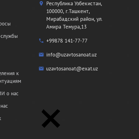
Республика Узбекистан,
place
100000, г.Ташкент,
Мирабадский район, ул.
росы
Амира Темура,13
-службы
+99878 141-77-77
phone
info@uzavtosanoat.uz
email
uzavtosanoat@exat.uz
email
еления к
итуациям
И о нас
нас
к