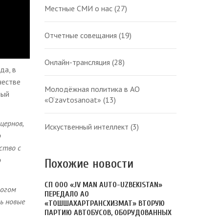
Местные СМИ о нас
(27)
Отчетные совещания
(19)
Онлайн-трансляция
(28)
да, в
честве
Молодёжная политика в АО
ный
«O‘zavtosanoat»
(13)
цернов,
Искуственный интеллект
(3)
о
ство с
о
Похожие новости
СП ООО «JV MAN AUTO-UZBEKISTAN»
рогом
ПЕРЕДАЛО АО
ь новые
«ТОШШАХАРТРАНСХИЗМАТ» ВТОРУЮ
ПАРТИЮ АВТОБУСОВ, ОБОРУДОВАННЫХ