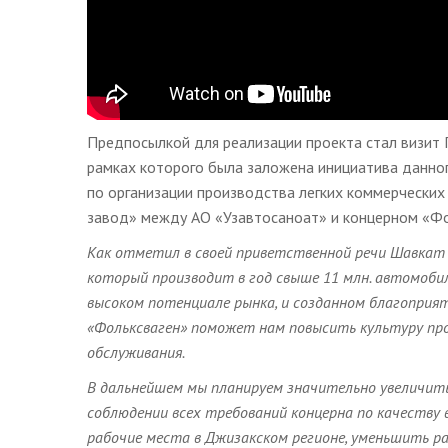
Предпосылкой для реализации проекта стал визит П
рамках которого была заложена инициатива данно
по организации производства легких коммерчески
завод» между АО «Узавтосаноат» и концерном «Фол
Как отметил в своей приветственной речи Шавкат У
который производит в год свыше 11 млн. автомоби
высоком потенциале рынка, и созданном благоприя
«Фольксваген» поможет нам повысить культуру прои
обслуживания.
В дальнейшем мы планируем значительно увеличит
соблюдении всех требований концерна по качеству 
рабочие места в Джизакском регионе, уменьшить р