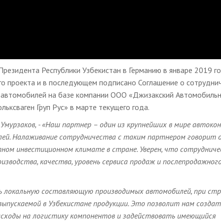
резидента Республики Узбекистан в Германию в январе 2019 го
го проекта и в последующем подписано Соглашение о сотрудни
х автомобилей на базе компании ООО «Джизакский Автомобиль
ьксваген Груп Рус» в марте текущего года.
мурзаков, - «
Наш партнер – один из крупнейших в мире автокон
лей. Налаживание сотрудничества с таким партнером говорит 
тном инвестиционном климате в стране. Уверен, что сотрудниче
зводства, качества, уровень сервиса продаж и послепродажног
ь локальную составляющую производимых автомобилей, при ст
выпускаемой в Узбекистане продукции. Это позволит нам создат
асходы на логистику компонентов и задействовать имеющийся