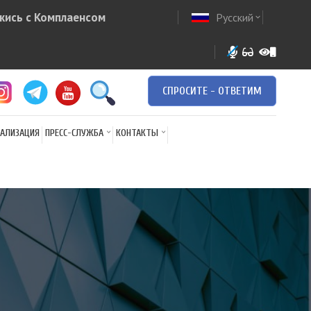
жись с Комплаенсом
Русский
ow
expand_more
СПРОСИТЕ - ОТВЕТИМ
АЛИЗАЦИЯ
ПРЕСС-СЛУЖБА
КОНТАКТЫ