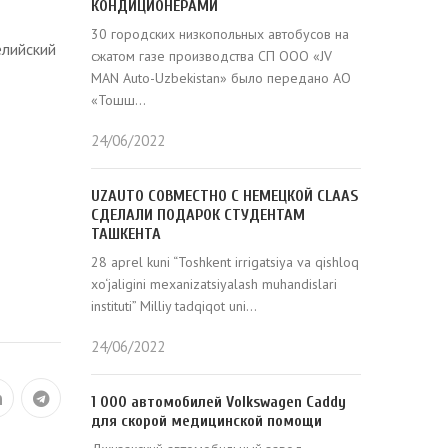
КОНДИЦИОНЕРАМИ
30 городских низкопольных автобусов на
елийский
сжатом газе производства СП ООО «JV
MAN Auto-Uzbekistan» было передано АО
«Тошш...
24/06/2022
UZAUTO СОВМЕСТНО С НЕМЕЦКОЙ CLAAS
СДЕЛАЛИ ПОДАРОК СТУДЕНТАМ
ТАШКЕНТА
28 aprel kuni “Toshkent irrigatsiya va qishloq
xo‘jaligini mexanizatsiyalash muhandislari
instituti” Milliy tadqiqot uni...
24/06/2022
1 000 автомобилей Volkswagen Caddy
для скорой медицинской помощи