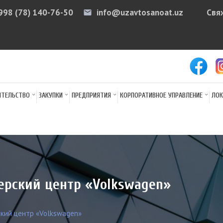
998 (78) 140-76-50
info@uzavtosanoat.uz
Свя
email
arr
ИТЕЛЬСТВО
ЗАКУПКИ
ПРЕДПРИЯТИЯ
КОРПОРАТИВНОЕ УПРАВЛЕНИЕ
ЛОК
ерский центр «Volkswagen»
кий центр «Volkswagen»