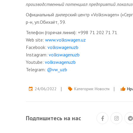
производственный потенциал предприятий локализ
Официальный дилерский центр «Volkswagen» («Серг
р-н, ул.Обихаёт, 39.
Телефон (горячая линия): +998 71 202 71 71
Web site:
www.volkswagen.uz
Facebook:
volkswagenuzb
Instagram:
volkswagenuzb
Youtube:
volkswagenuzb
Telegram:
@vw_uzb
24/06/2022
Категория:
Новости
Нра
event
local_offer
thumb_up
Подпишитесь на нас