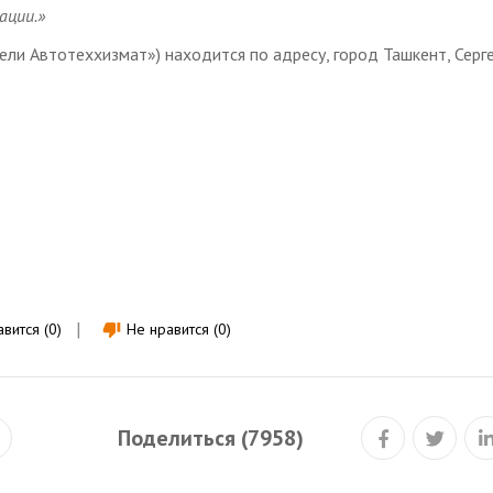
ации.
»
ели Автотеххизмат») находится по адресу, город Ташкент, Серг
вится (0)
Не нравится (0)
thumb_down
Поделиться (7958)