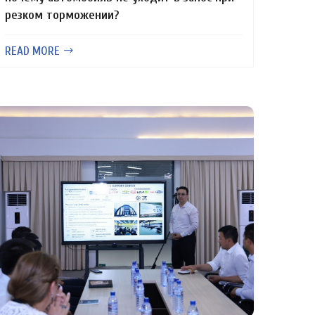
резком торможении?
READ MORE