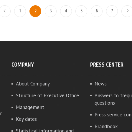
1
2
3
4
5
6
7
COMPANY
PRESS CENTER
About Company
News
Structure of Executive Office
Answers to frequ
questions
Management
r
Press service con
Key dates
Brandbook
Statistical information and