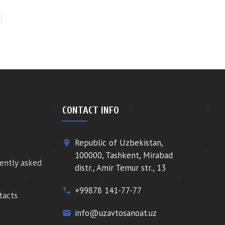
CONTACT INFO
Republic of Uzbekistan,
place
100000, Tashkent, Mirabad
ently asked
distr., Amir Temur str., 13
+99878 141-77-77
phone
tacts
info@uzavtosanoat.uz
email