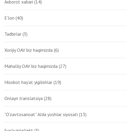
Axborot xabari
(14)
E'lon
(40)
Tadbirlar
(3)
Xorijiy OAV biz haqimizda
(6)
Mahalliy OAV biz haqimizda
(27)
Hisobot hay'at yigilishlar
(19)
Onlayn translatsiya
(28)
“O‘zavtosanoat” AJda yoshlar siyosati
(13)
Sun'iy intellekt
(3)