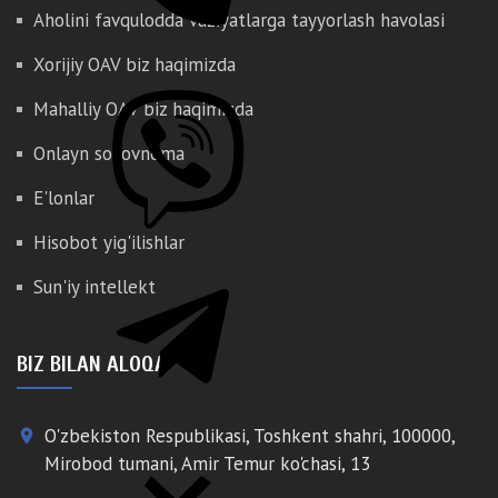
Aholini favqulodda vaziyatlarga tayyorlash havolasi
Xorijiy OAV biz haqimizda
Mahalliy OAV biz haqimizda
Onlayn so'rovnoma
E'lonlar
Hisobot yig'ilishlar
Sun'iy intellekt
BIZ BILAN ALOQA
O'zbekiston Respublikasi, Toshkent shahri, 100000,
place
Mirobod tumani, Amir Temur ko'chasi, 13