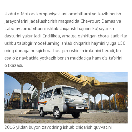
UzAuto Motors kompaniyasi avtomobillarni yetkazib berish
jarayonlarini jadallashtirish maqsadida Chevrolet Damas va
Labo avtomobillarini ishlab chiqarish hajmini ko’paytirish
dasturini yakunladi. Endilikda, amalga oshirilgan chora-tadbirlar
ushbu talabgir modellarning ishlab chiqarish hajmini yiliga 150
ming donaga bosqichma-bosqich oshirish imkonini beradi, bu
esa o'z navbatida yetkazib berish muddatiga ham o’z ta’sirini
o’tkazadi.
2016 yildan buyon zavodning ishlab chiqarish quvvatini