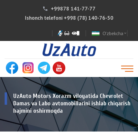
+99878 141-77-77
phone
Ishonch telefoni
+998 (78) 140-76-50
O'zbekcha
expand_more
UzAuto Motors Xorazm viloyatida Chevrolet
Damas va Labo avtomobillarini ishlab chiqarish
hajmini oshirmoqda