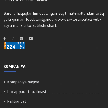
uch bosqichli kompaniya.
Barcha huquqlar himoyalangan. Sayt materiallaridan to‘liq
yoki qisman foydalanilganda www.uzavtosanoat.uz veb-
sayti manzili ko‘rsatilishi shart.
KOMPANIYA
Kompaniya haqida
Ijro apparati tuzilmasi
Rahbariyat