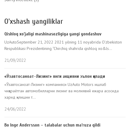
O'xshash yangiliklar
Qishloq xo'jaligi mashinasozligiga yangi yondashuv
UzAutoSeptember 21, 2022 2021 yilning 11 noyabrida O‘zbekiston
Respublikasi Prezidentining “Chirchiq shahrida qishloq xo&ls...
21/09/2022
«Ўзавтосаноат-Лизинг» янги акцияни эълон қилади
«Ўзавтосаноат-Лизинг» компанияси UzAuto Motors ишлаб
чиқараётган автомобилларни лизинг ва молиявий ижара асосида
харид қилишни т...
24/06/2022
Bo Inge Andersson – talabalar uchun ma’ruza qildi