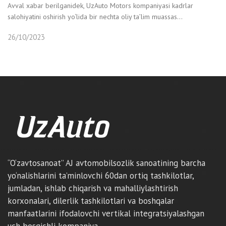
Avval xabar berilganidek, UzAuto Motors kompaniyasi kadrlar
salohiyatini oshirish yo‘lida bir nechta oliy ta’lim muassas...
26/10/2023
“O‘zavtosanoat” AJ avtomobilsozlik sanoatining barcha
yo‘nalishlarini ta’minlovchi 60dan ortiq tashkilotlar,
jumladan, ishlab chiqarish va mahalliylashtirish
korxonalari, dilerlik tashkilotlari va boshqalar
manfaatlarini ifodalovchi vertikal integratsiyalashgan