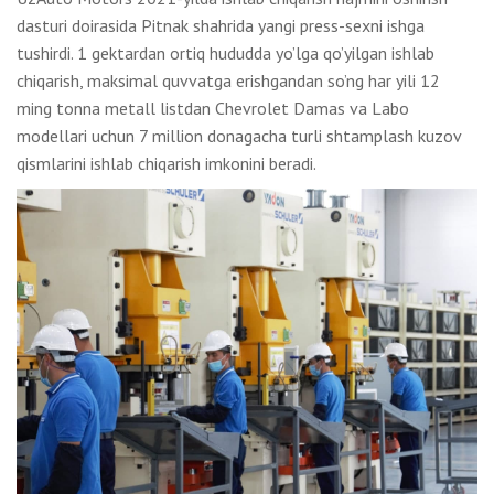
dasturi doirasida Pitnak shahrida yangi press-sexni ishga
tushirdi. 1 gektardan ortiq hududda yo’lga qo’yilgan ishlab
chiqarish, maksimal quvvatga erishgandan so’ng har yili 12
ming tonna metall listdan Chevrolet Damas va Labo
modellari uchun 7 million donagacha turli shtamplash kuzov
qismlarini ishlab chiqarish imkonini beradi.