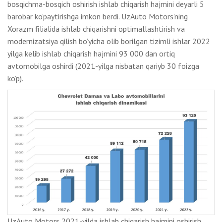
bosqichma-bosqich oshirish ishlab chiqarish hajmini deyarli 5
barobar ko’paytirishga imkon berdi. UzAuto Motors’ning
Xorazm filialida ishlab chiqarishni optimallashtirish va
modernizatsiya qilish bo’yicha olib borilgan tizimli ishlar 2022
yilga kelib ishlab chiqarish hajmini 93 000 dan ortiq
avtomobilga oshirdi (2021-yilga nisbatan qariyb 30 foizga
ko’p).
UzAuto Motors 2021-yilda ishlab chiqarish hajmini oshirish