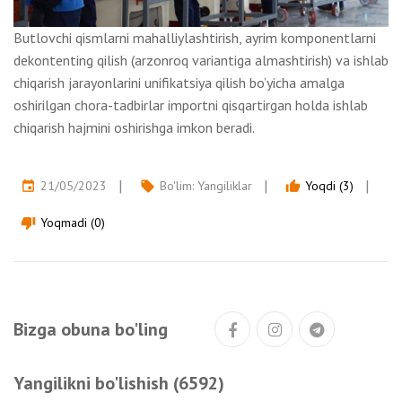
Butlovchi qismlarni mahalliylashtirish, ayrim komponentlarni
dekontenting qilish (arzonroq variantiga almashtirish) va ishlab
chiqarish jarayonlarini unifikatsiya qilish bo’yicha amalga
oshirilgan chora-tadbirlar importni qisqartirgan holda ishlab
chiqarish hajmini oshirishga imkon beradi.
21/05/2023
Bo'lim:
Yangiliklar
Yoqdi (3)
event
local_offer
thumb_up
Yoqmadi (0)
thumb_down
Bizga obuna bo'ling
Yangilikni bo'lishish (6592)