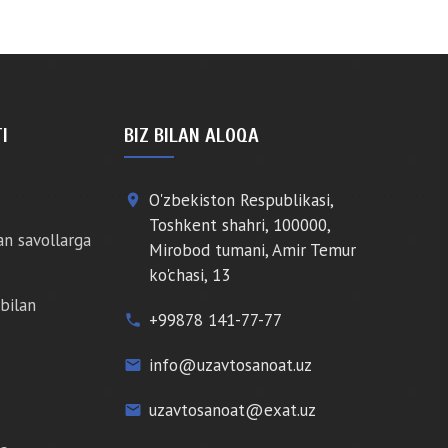
I
BIZ BILAN ALOQA
O'zbekiston Respublikasi,
place
Toshkent shahri, 100000,
an savollarga
Mirobod tumani, Amir Temur
ko'chasi, 13
bilan
+99878 141-77-77
phone
info@uzavtosanoat.uz
email
uzavtosanoat@exat.uz
email