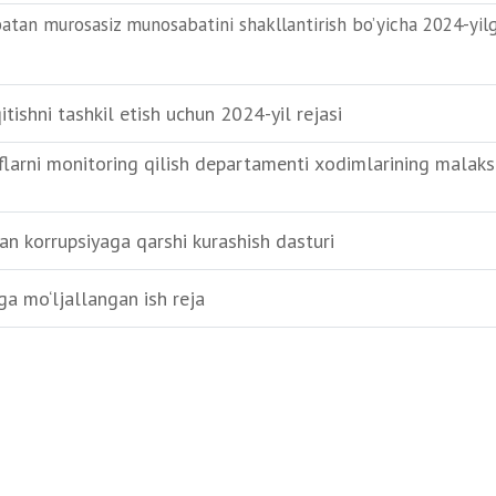
batan murosasiz munosabatini shakllantirish bo’yicha 2024-yi
tishni tashkil etish uchun 2024-yil rejasi
larni monitoring qilish departamenti xodimlarining malaksin
an korrupsiyaga qarshi kurashish dasturi
ga mo‘ljallangan ish rеja