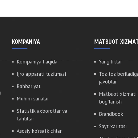
KOMPANIYA
MATBUOT XIZMAT
Kompaniya haqida
Yangiliklar
Ijro apparati tuzilmasi
Tez-tez beriladig
javoblar
Rahbariyat
i
Matbuot xizmati 
Muhim sanalar
bog'lanish
Statistik axborotlar va
Brandbook
tahlillar
Sayt xaritasi
Asosiy ko'rsatkichlar
a