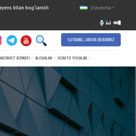
yens bilan bog‘lanish
O'zbekcha
w
expand_more
SO'RANG JAVOB BERAMIZ
MATBUOT XIZMATI
ALOQALAR
UZAUTO YOSHLAR