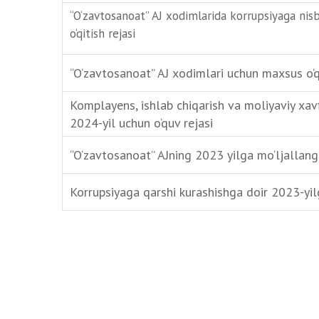
“O‘zavtosanoat” AJ xodimlarida korrupsiyaga nis
o‘qitish rejasi
“O‘zavtosanoat” AJ xodimlari uchun maxsus o‘qi
Komplayens, ishlab chiqarish va moliyaviy xavf
2024-yil uchun o‘quv rejasi
“O‘zavtosanoat” AJning 2023 yilga mo‘ljallang
Korrupsiyaga qarshi kurashishga doir 2023-yil