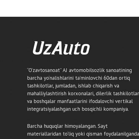
“O‘zavtosanoat” AJ avtomobilsozlik sanoatining
barcha yo‘nalishlarini ta’minlovchi 60dan ortiq
tashkilotlar, jumladan, ishlab chiqarish va
mahalliylashtirish korxonalari, dilerlik tashkilotlar
va boshqalar manfaatlarini ifodalovchi vertikal
integratsiyalashgan uch bosqichli kompaniya.
Barcha huquqlar himoyalangan. Sayt
materiallaridan to‘liq yoki qisman foydalanilgand