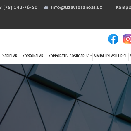
8 (78) 140-76-50
info@uzavtosanoat.uz
Kompla
email
arro
XARIDLAR
KORXONALAR
KORPORATIV BOSHQARUV
MAHALLIYLASHTIRISH