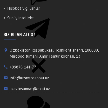
Hisobot yig'ilishlar
Sun'iy intellekt
BIZ BILAN ALOQA
O'zbekiston Respublikasi, Toshkent shahri, 100000,
place
Mirobod tumani, Amir Temur ko'chasi, 13
+99878 141-77-77
phone
info@uzavtosanoat.uz
email
uzavtosanoat@exat.uz
email