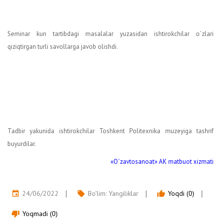
Seminar kun tartibdagi masalalar yuzasidan ishtirokchilar o`zlari
qiziqtirgan turli savollarga javob olishdi.
Tadbir yakunida ishtirokchilar Toshkent Politexnika muzeyiga tashrif
buyurdilar.
«O`zavtosanoat» AK matbuot xizmati
24/06/2022
Bo'lim:
Yangiliklar
Yoqdi (0)
event
local_offer
thumb_up
Yoqmadi (0)
thumb_down