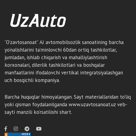
“O‘zavtosanoat” AJ avtomobilsozlik sanoatining barcha
yo‘nalishlarini ta’minlovchi 60dan ortiq tashkilotlar,
jumladan, ishlab chiqarish va mahalliylashtirish
korxonalari, dilerlik tashkilotlari va boshqalar
manfaatlarini ifodalovchi vertikal integratsiyalashgan
uch bosqichli kompaniya.
Barcha huquqlar himoyalangan. Sayt materiallaridan to‘liq
yoki qisman foydalanilganda www.uzavtosanoat.uz veb-
sayti manzili ko‘rsatilishi shart.