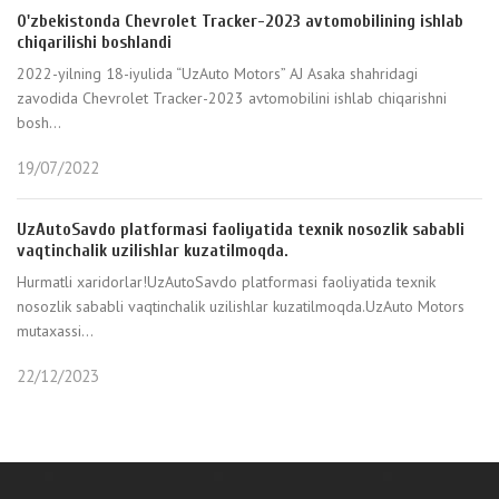
O'zbekistonda Chevrolet Tracker-2023 avtomobilining ishlab
chiqarilishi boshlandi
2022-yilning 18-iyulida “UzAuto Motors” AJ Asaka shahridagi
zavodida Chevrolet Tracker-2023 avtomobilini ishlab chiqarishni
bosh...
19/07/2022
UzAutoSavdo platformasi faoliyatida texnik nosozlik sababli
vaqtinchalik uzilishlar kuzatilmoqda.
Hurmatli xaridorlar!UzAutoSavdo platformasi faoliyatida texnik
nosozlik sababli vaqtinchalik uzilishlar kuzatilmoqda.UzAuto Motors
mutaxassi...
22/12/2023