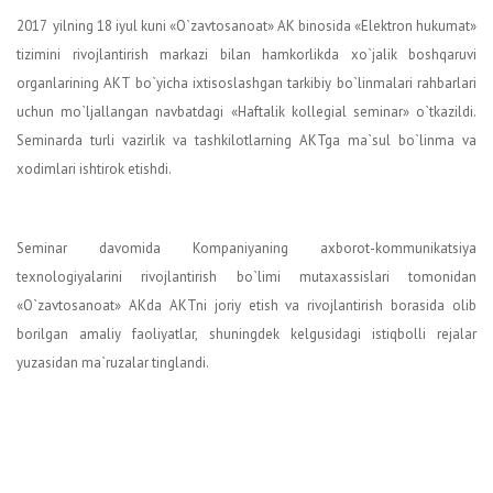
2017 yilning 18 iyul kuni «O`zavtosanoat» AK binosida «Elektron hukumat»
tizimini rivojlantirish markazi bilan hamkorlikda xo`jalik boshqaruvi
organlarining AKT bo`yicha ixtisoslashgan tarkibiy bo`linmalari rahbarlari
uchun mo`ljallangan navbatdagi «Haftalik kollegial seminar» o`tkazildi.
Seminarda turli vazirlik va tashkilotlarning AKTga ma`sul bo`linma va
xodimlari ishtirok etishdi.
Seminar davomida Kompaniyaning axborot-kommunikatsiya
texnologiyalarini rivojlantirish bo`limi mutaxassislari tomonidan
«O`zavtosanoat» AKda AKTni joriy etish va rivojlantirish borasida olib
borilgan amaliy faoliyatlar, shuningdek kelgusidagi istiqbolli rejalar
yuzasidan ma`ruzalar tinglandi.