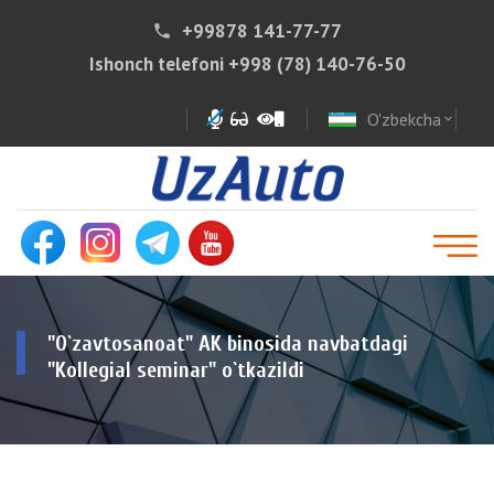
+99878 141-77-77
phone
Ishonch telefoni
+998 (78) 140-76-50
O'zbekcha
expand_more
"O`zavtosanoat" AK binosida navbatdagi
"Kollegial seminar" o`tkazildi