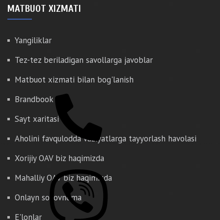
MATBUOT XIZMATI
Yangiliklar
Tez-tez beriladigan savollarga javoblar
Matbuot xizmati bilan bog'lanish
Brandbook
Sayt xaritasi
Aholini favqulodda vaziyatlarga tayyorlash havolasi
Xorijiy OAV biz haqimizda
Mahalliy OAV biz haqimizda
Onlayn so'rovnoma
E'lonlar