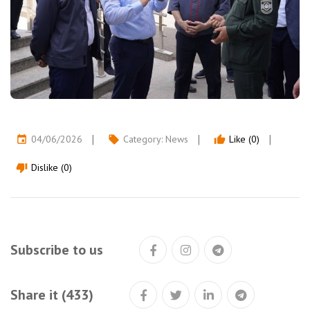
04/06/2026
Category:
News
Like (0)
event
local_offer
thumb_up
Dislike (0)
thumb_down
Subscribe to us
Share it (433)