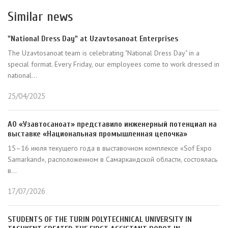
Similar news
"National Dress Day" at Uzavtosanoat Enterprises
The Uzavtosanoat team is celebrating "National Dress Day" in a
special format. Every Friday, our employees come to work dressed in
national...
25/04/2025
АО «Узавтосаноат» представило инженерный потенциал на
выставке «Национальная промышленная цепочка»
15–16 июля текущего года в выставочном комплексе «Sof Expo
Samarkand», расположенном в Самаркандской области, состоялась
в...
17/07/2026
STUDENTS OF THE TURIN POLYTECHNICAL UNIVERSITY IN