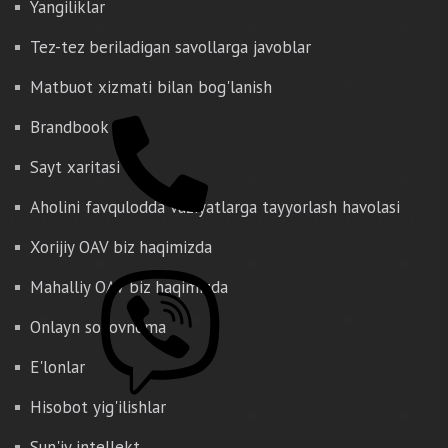
Yangiliklar
Tez-tez beriladigan savollarga javoblar
Matbuot xizmati bilan bog'lanish
Brandbook
Sayt xaritasi
Aholini favqulodda vaziyatlarga tayyorlash havolasi
Xorijiy OAV biz haqimizda
Mahalliy OAV biz haqimizda
Onlayn so'rovnoma
E'lonlar
Hisobot yig'ilishlar
Sun'iy intellekt