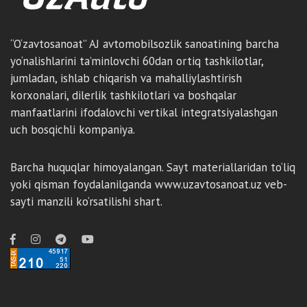
“O‘zavtosanoat” AJ avtomobilsozlik sanoatining barcha
yo‘nalishlarini ta’minlovchi 60dan ortiq tashkilotlar,
jumladan, ishlab chiqarish va mahalliylashtirish
korxonalari, dilerlik tashkilotlari va boshqalar
manfaatlarini ifodalovchi vertikal integratsiyalashgan
uch bosqichli kompaniya.
Barcha huquqlar himoyalangan. Sayt materiallaridan to‘liq
yoki qisman foydalanilganda www.uzavtosanoat.uz veb-
sayti manzili ko‘rsatilishi shart.