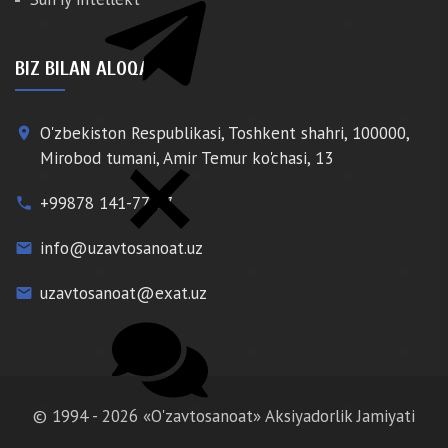
BIZ BILAN ALOQA
O'zbekiston Respublikasi, Toshkent shahri, 100000,
place
Mirobod tumani, Amir Temur ko'chasi, 13
+99878 141-77-77
phone
info@uzavtosanoat.uz
email
uzavtosanoat@exat.uz
email
© 1994 - 2026 «O'zavtosanoat» Aksiyadorlik Jamiyati