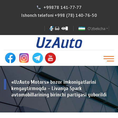
+99878 141-77-77
phone
Ishonch telefoni
+998 (78) 140-76-50
O'zbekcha
expand_more
«UzAuto Motors» bozor imkoniyatlarini
kengaytirmoqda – Livanga Spark
avtomobillarining birinchi partiyasi yuborildi