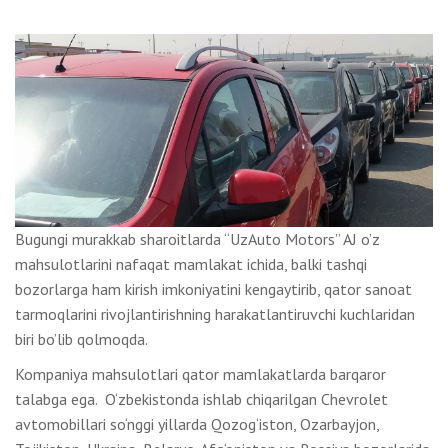
Bugungi murakkab sharoitlarda “UzAuto Motors” AJ o’z
mahsulotlarini nafaqat mamlakat ichida, balki tashqi
bozorlarga ham kirish imkoniyatini kengaytirib, qator sanoat
tarmoqlarini rivojlantirishning harakatlantiruvchi kuchlaridan
biri bo’lib qolmoqda.
Kompaniya mahsulotlari qator mamlakatlarda barqaror
talabga ega. O‘zbekistonda ishlab chiqarilgan Chevrolet
avtomobillari so‘nggi yillarda Qozog‘iston, Ozarbayjon,