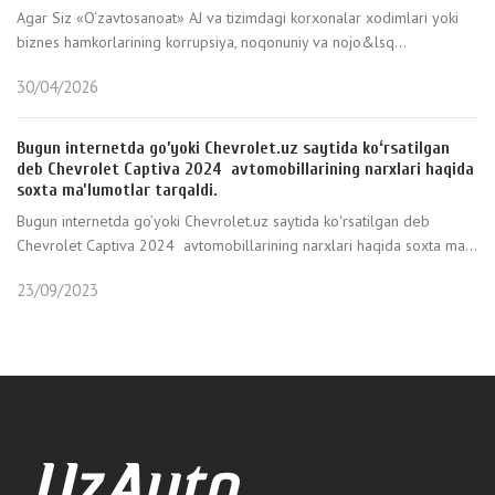
Agar Siz «O‘zavtosanoat» AJ va tizimdagi korxonalar xodimlari yoki
biznes hamkorlarining korrupsiya, noqonuniy va nojo&lsq...
30/04/2026
Bugun internetda go’yoki Chevrolet.uz saytida koʻrsatilgan
deb Chevrolet Captiva 2024 avtomobillarining narxlari haqida
soxta maʼlumotlar tarqaldi.
Bugun internetda go’yoki Chevrolet.uz saytida koʻrsatilgan deb
Chevrolet Captiva 2024 avtomobillarining narxlari haqida soxta ma...
23/09/2023