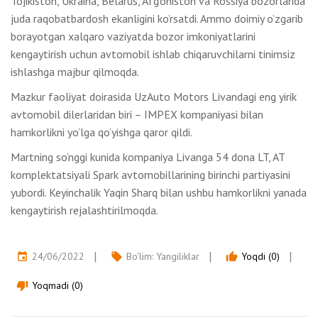
Tojikiston, Ukraina, Belarus, Afg‘oniston va Rossiya bozorlarida
juda raqobatbardosh ekanligini ko’rsatdi. Ammo doimiy o’zgarib
borayotgan xalqaro vaziyatda bozor imkoniyatlarini
kengaytirish uchun avtomobil ishlab chiqaruvchilarni tinimsiz
ishlashga majbur qilmoqda.
Mazkur faoliyat doirasida UzAuto Motors Livandagi eng yirik
avtomobil dilerlaridan biri – IMPEX kompaniyasi bilan
hamkorlikni yo‘lga qo‘yishga qaror qildi.
Martning so’nggi kunida kompaniya Livanga 54 dona LT, AT
komplektatsiyali Spark avtomobillarining birinchi partiyasini
yubordi. Keyinchalik Yaqin Sharq bilan ushbu hamkorlikni yanada
kengaytirish rejalashtirilmoqda.
24/06/2022
Bo'lim:
Yangiliklar
Yoqdi (0)
event
local_offer
thumb_up
Yoqmadi (0)
thumb_down