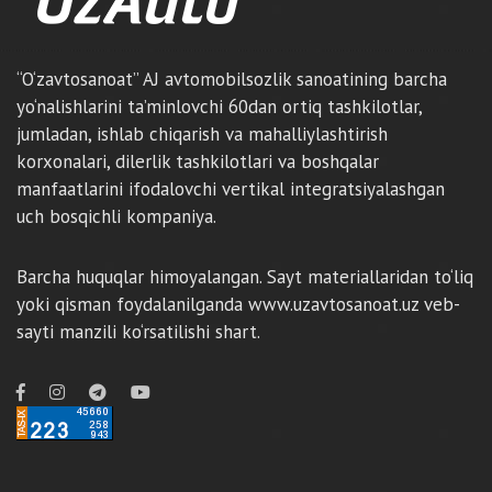
“O‘zavtosanoat” AJ avtomobilsozlik sanoatining barcha
yo‘nalishlarini ta’minlovchi 60dan ortiq tashkilotlar,
jumladan, ishlab chiqarish va mahalliylashtirish
korxonalari, dilerlik tashkilotlari va boshqalar
manfaatlarini ifodalovchi vertikal integratsiyalashgan
uch bosqichli kompaniya.
Barcha huquqlar himoyalangan. Sayt materiallaridan to‘liq
yoki qisman foydalanilganda www.uzavtosanoat.uz veb-
sayti manzili ko‘rsatilishi shart.