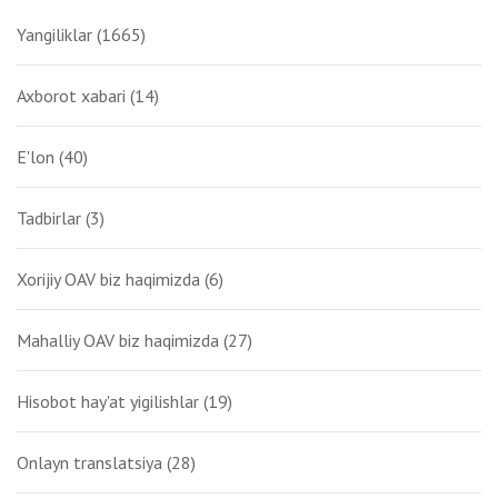
Yangiliklar
(1665)
Axborot xabari
(14)
E'lon
(40)
Tadbirlar
(3)
Xorijiy OAV biz haqimizda
(6)
Mahalliy OAV biz haqimizda
(27)
Hisobot hay'at yigilishlar
(19)
Onlayn translatsiya
(28)