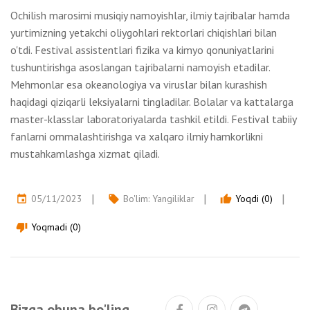
Ochilish marosimi musiqiy namoyishlar, ilmiy tajribalar hamda
yurtimizning yetakchi oliygohlari rektorlari chiqishlari bilan
o'tdi. Festival assistentlari fizika va kimyo qonuniyatlarini
tushuntirishga asoslangan tajribalarni namoyish etadilar.
Mehmonlar esa okeanologiya va viruslar bilan kurashish
haqidagi qiziqarli leksiyalarni tingladilar. Bolalar va kattalarga
master-klasslar laboratoriyalarda tashkil etildi. Festival tabiiy
fanlarni ommalashtirishga va xalqaro ilmiy hamkorlikni
mustahkamlashga xizmat qiladi.
05/11/2023
Bo'lim:
Yangiliklar
Yoqdi (0)
event
local_offer
thumb_up
Yoqmadi (0)
thumb_down
Bizga obuna bo'ling