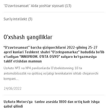
“O‘zavtosanoat” AJda yoshlar siyosati
(13)
Sun'iy intellekt
(3)
O'xshash yangiliklar
“O‘zavtosanoat” barcha qiziquvchilarni 2022-yilning 25-27
aprel kunlari Toshkent shahri “O’zekspomarkaz” hududida bo'lib
o'tadigan “INNOPROM. O’RTA OSIYO” xalqaro ko‘rgazmasiga
taklif etishdan mamnun
UzAuto №3 va №4 pavilonlarda O‘zbekistonning 10 ta
avtomobilsozlik va qishloq xo‘jaligi texnikalarini ishlab chiqaruvchi
kompani...
24/06/2022
UzAuto Motors'ga tanlov asosida 1800 dan ortiq kadr ishga
qabul qilindi