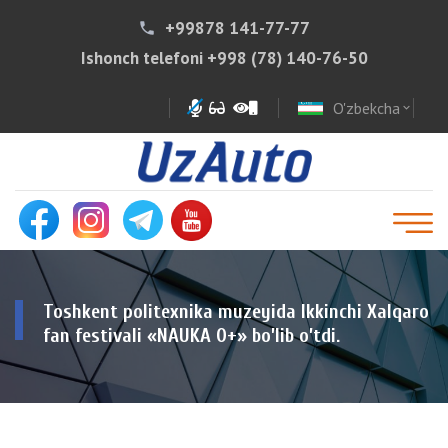
+99878 141-77-77
phone
Ishonch telefoni
+998 (78) 140-76-50
O'zbekcha
expand_more
Toshkent politexnika muzeyida Ikkinchi Xalqaro
fan festivali «NAUKA 0+» bo’lib o’tdi.