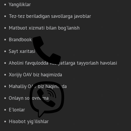
Yangiliklar
Tez-tez beriladigan savollarga javoblar
Matbuot xizmati bilan bog'lanish
Brandbook
Sayt xaritasi
Aholini favqulodda vaziyatlarga tayyorlash havolasi
Xorijiy OAV biz haqimizda
Mahalliy OAV biz haqimizda
Onlayn so'rovnoma
E'lonlar
Hisobot yig'ilishlar