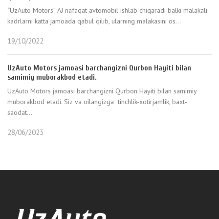
“UzAuto Motors” AJ nafaqat avtomobil ishlab chiqaradi balki malakali
kadrlarni katta jamoada qabul qilib, ularning malakasini os...
19/10/2022
UzAuto Motors jamoasi barchangizni Qurbon Hayiti bilan
samimiy muborakbod etadi.
UzAuto Motors jamoasi barchangizni Qurbon Hayiti bilan samimiy
muborakbod etadi. Siz va oilangizga tinchlik-xotirjamlik, baxt-
saodat...
28/06/2023