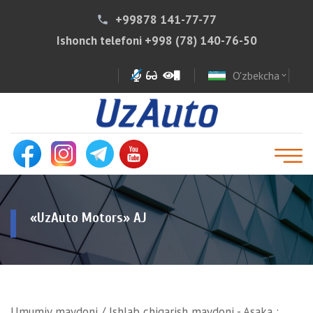
+99878 141-77-77
phone
Ishonch telefoni
+998 (78) 140-76-50
O'zbekcha
expand_more
«UzAuto Motors» AJ
Umumiy maydoni / Ishlab chiqarish maydoni - Asaka :