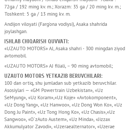
72ga / 192 ming kv. m.; Xorazm: 35 ga / 20 ming kv. m.;
Toshkent: 5 ga / 13 ming kv. m.
Andijon viloyati (Farg‘ona vodiysi), Asaka shahrida
joylashgan.
ISHLAB CHIQARISH QUVVATI:
«UZAUTO MOTORS» AJ, Asaka shahri - 300 mingdan ziyod
avtomobil.
«UZAUTO MOTORS» AJ filiali, – 90 ming avtomobil;
UZAUTO MOTORS YETKAZIB BERUVCHILARI:
100 dan ortiq, shu jumladan sub yetkazib beruvchilar.
Asosiylari — «GM Powertrain Uzbekistan», «Uz
SeMyung», «Uz Koram»,«Uz Koje» «Avtokomponent»,
«Uz Dong Yang», «Uz Hanwoo», «Uz Dong Won Ko», «Uz
Dong Ju Paint», «Uz Tong Hong Ko», «Uz Chasis»,«Uz
Sangwoo», «O`zAuto Austem», «Uz Minda», «Jizzax
Akkumulyator Zavodi», «Uzeraealternator», «Uzerae