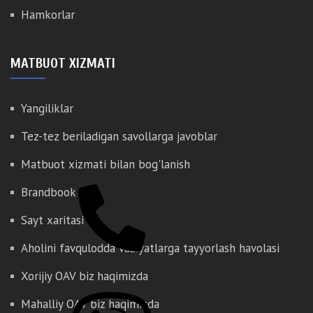
Hamkorlar
MATBUOT XIZMATI
Yangiliklar
Tez-tez beriladigan savollarga javoblar
Matbuot xizmati bilan bog'lanish
Brandbook
Sayt xaritasi
Aholini favqulodda vaziyatlarga tayyorlash havolasi
Xorijiy OAV biz haqimizda
Mahalliy OAV biz haqimizda