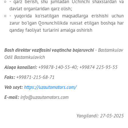
- qarz berish, shu jumladan Uchinchi shaxslardan va
davlat organlaridan qarz olish;
- yuqorida ko'rsatilgan maqsadlarga erishishi uchun
zarur bo'lgan Qonunchilikda ruxsat etilgan boshqa har
qanday faoliyat turlarini amalga oshirish
Bosh direktor vazifasini vaqtincha bajaruvchi
- Bastamkulov
Odil Bastamkulovich
Aloqa kanallari:
+99878-140-55-40; +99874 225-95-55
Faks:
+99871-215-68-71
Veb sayt:
https://uzautomotors.com/
E-mail:
info@uzautomotors.com
Yangilandi: 27-05-2025