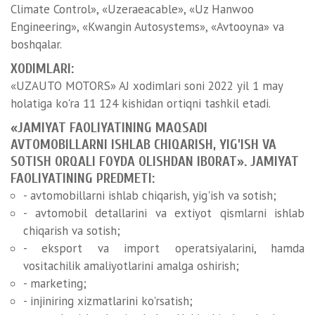
Climate Control», «Uzeraeacable», «Uz Hanwoo
Engineering», «Kwangin Autosystems», «Avtooyna» va
boshqalar.
XODIMLARI:
«UZAUTO MOTORS» AJ xodimlari soni 2022 yil 1 may
holatiga ko'ra 11 124 kishidan ortiqni tashkil etadi.
«JAMIYAT FAOLIYATINING MAQSADI
AVTOMOBILLARNI ISHLAB CHIQARISH, YIG'ISH VA
SOTISH ORQALI FOYDA OLISHDAN IBORAT». JAMIYAT
FAOLIYATINING PREDMETI:
- avtomobillarni ishlab chiqarish, yig'ish va sotish;
- avtomobil detallarini va extiyot qismlarni ishlab
chiqarish va sotish;
- eksport va import operatsiyalarini, hamda
vositachilik amaliyotlarini amalga oshirish;
- marketing;
- injiniring xizmatlarini ko'rsatish;