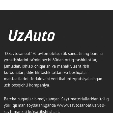
“O‘zavtosanoat” AJ avtomobilsozlik sanoatining barcha
yo‘nalishlarini ta’minlovchi 60dan ortiq tashkilotlar,
jumladan, ishlab chiqarish va mahalliylashtirish
korxonalari, dilerlik tashkilotlari va boshqalar
manfaatlarini ifodalovchi vertikal integratsiyalashgan
uch bosqichli kompaniya.
Barcha huquqlar himoyalangan. Sayt materiallaridan to‘liq
yoki qisman foydalanilganda www.uzavtosanoat.uz veb-
sayti manzili ko‘rsatilishi shart.