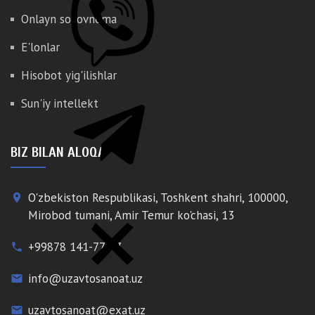
Onlayn so'rovnoma
E'lonlar
Hisobot yig'ilishlar
Sun'iy intellekt
BIZ BILAN ALOQA
O'zbekiston Respublikasi, Toshkent shahri, 100000,
place
Mirobod tumani, Amir Temur ko'chasi, 13
+99878 141-77-77
phone
info@uzavtosanoat.uz
email
uzavtosanoat@exat.uz
email