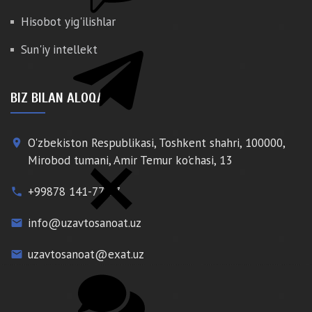
Hisobot yig'ilishlar
Sun'iy intellekt
BIZ BILAN ALOQA
O'zbekiston Respublikasi, Toshkent shahri, 100000,
place
Mirobod tumani, Amir Temur ko'chasi, 13
+99878 141-77-77
phone
info@uzavtosanoat.uz
email
uzavtosanoat@exat.uz
email