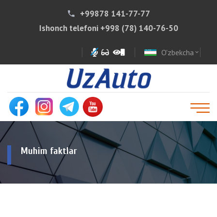
+99878 141-77-77
phone
Ishonch telefoni
+998 (78) 140-76-50
O'zbekcha
expand_more
Muhim faktlar