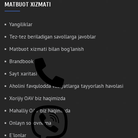
MATBUOT XIZMATI
Yangiliklar
Tez-tez beriladigan savollarga javoblar
Matbuot xizmati bilan bog'lanish
Brandbook
Sayt xaritasi
Aholini favqulodda vaziyatlarga tayyorlash havolasi
Xorijiy OAV biz haqimizda
Mahalliy OAV biz haqimizda
Onlayn so'rovnoma
E'lonlar