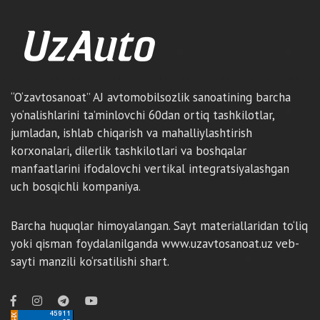
“O‘zavtosanoat” AJ avtomobilsozlik sanoatining barcha
yo‘nalishlarini ta’minlovchi 60dan ortiq tashkilotlar,
jumladan, ishlab chiqarish va mahalliylashtirish
korxonalari, dilerlik tashkilotlari va boshqalar
manfaatlarini ifodalovchi vertikal integratsiyalashgan
uch bosqichli kompaniya.
Barcha huquqlar himoyalangan. Sayt materiallaridan to‘liq
yoki qisman foydalanilganda www.uzavtosanoat.uz veb-
sayti manzili ko‘rsatilishi shart.