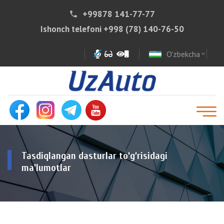
+99878 141-77-77
phone
Ishonch telefoni
+998 (78) 140-76-50
O'zbekcha
expand_more
Tasdiqlangan dasturlar to‘g‘risidagi
ma'lumotlar