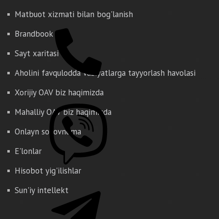
Matbuot xizmati bilan bog'lanish
Brandbook
Sayt xaritasi
Aholini favqulodda vaziyatlarga tayyorlash havolasi
Xorijiy OAV biz haqimizda
Mahalliy OAV biz haqimizda
Onlayn so'rovnoma
E'lonlar
Hisobot yig'ilishlar
Sun'iy intellekt