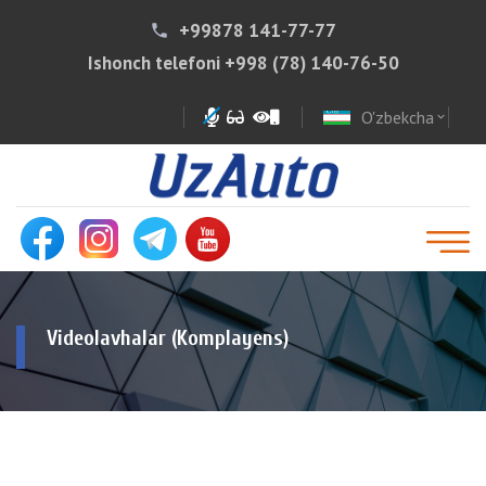
+99878 141-77-77
phone
Ishonch telefoni
+998 (78) 140-76-50
O'zbekcha
expand_more
Videolavhalar (Komplayens)