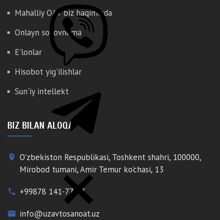
Mahalliy OAV biz haqimizda
Onlayn so'rovnoma
E'lonlar
Hisobot yig'ilishlar
Sun'iy intellekt
BIZ BILAN ALOQA
O'zbekiston Respublikasi, Toshkent shahri, 100000,
place
Mirobod tumani, Amir Temur ko'chasi, 13
+99878 141-77-77
phone
info@uzavtosanoat.uz
email