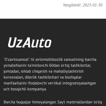
Yangilandi: 2025-01-30
“O‘zavtosanoat” AJ avtomobilsozlik sanoatining barcha
yo‘nalishlarini ta’minlovchi 60dan ortiq tashkilotlar,
jumladan, ishlab chiqarish va mahalliylashtirish
korxonalari, dilerlik tashkilotlari va boshqalar
manfaatlarini ifodalovchi vertikal integratsiyalashgan
uch bosqichli kompaniya.
Barcha huquqlar himoyalangan. Sayt materiallaridan to‘liq