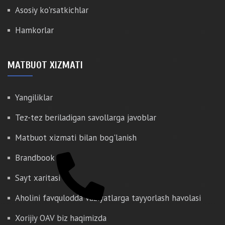
Asosiy ko'rsatkichlar
Hamkorlar
MATBUOT XIZMATI
Yangiliklar
Tez-tez beriladigan savollarga javoblar
Matbuot xizmati bilan bog'lanish
Brandbook
Sayt xaritasi
Aholini favqulodda vaziyatlarga tayyorlash havolasi
Xorijiy OAV biz haqimizda