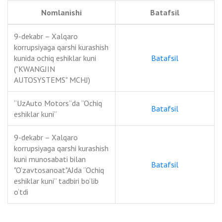
Nomlanishi
Batafsil
9-dekabr – Xalqaro
korrupsiyaga qarshi kurashish
kunida ochiq eshiklar kuni
Batafsil
("KWANGJIN
AUTOSYSTEMS" MCHJ)
“UzAuto Motors”da “Ochiq
Batafsil
eshiklar kuni”
9-dekabr – Xalqaro
korrupsiyaga qarshi kurashish
kuni munosabati bilan
Batafsil
"O‘zavtosanoat"AJda “Ochiq
eshiklar kuni” tadbiri bo‘lib
o‘tdi