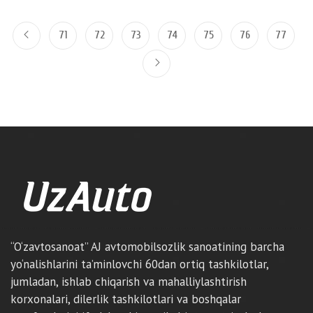
71
72
73
74
75
76
77
“O‘zavtosanoat” AJ avtomobilsozlik sanoatining barcha
yo‘nalishlarini ta’minlovchi 60dan ortiq tashkilotlar,
jumladan, ishlab chiqarish va mahalliylashtirish
korxonalari, dilerlik tashkilotlari va boshqalar