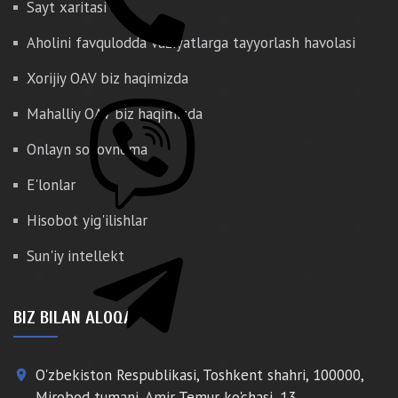
Sayt xaritasi
Aholini favqulodda vaziyatlarga tayyorlash havolasi
Xorijiy OAV biz haqimizda
Mahalliy OAV biz haqimizda
Onlayn so'rovnoma
E'lonlar
Hisobot yig'ilishlar
Sun'iy intellekt
BIZ BILAN ALOQA
O'zbekiston Respublikasi, Toshkent shahri, 100000,
place
Mirobod tumani, Amir Temur ko'chasi, 13