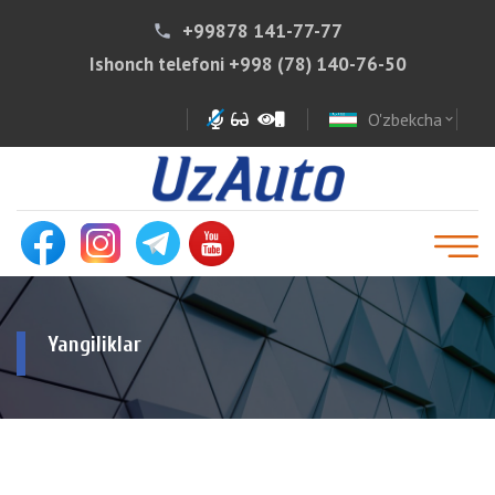
+99878 141-77-77
phone
Ishonch telefoni
+998 (78) 140-76-50
O'zbekcha
expand_more
Yangiliklar