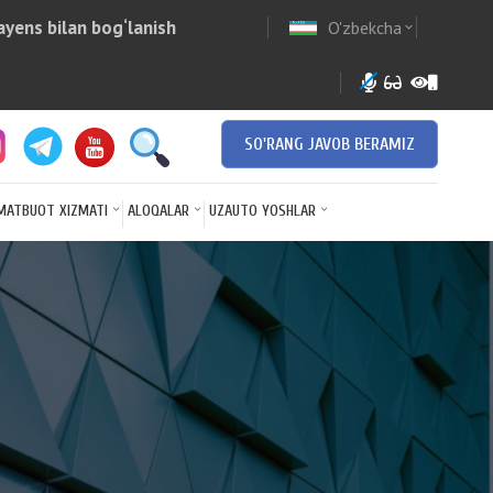
yens bilan bog‘lanish
O'zbekcha
w
expand_more
SO'RANG JAVOB BERAMIZ
MATBUOT XIZMATI
ALOQALAR
UZAUTO YOSHLAR