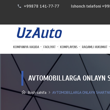
+99878 141-77-77
Ishonch telefoni
+99
phone
KOMPANIYA HAQIDA
FAOLIYAT
KOMPLAYENS
RAQAMLI HUKUMAT
AVTOMOBILLARGA ONLAYN S
Bosh sahifa
AVTOMOBILLARGA ONLAYN SHARTNO