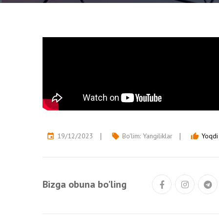
19/12/2023
Bo'lim:
Yangiliklar
Yoqdi
event
local_offer
thumb_up
Bizga obuna bo'ling