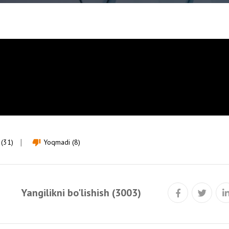
 (31)
Yoqmadi (8)
thumb_down
Yangilikni bo'lishish (3003)