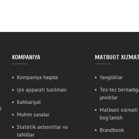
KOMPANIYA
MATBUOT XIZMAT
Kompaniya haqida
Yangiliklar
Ijro apparati tuzilmasi
Tez-tez beriladig
javoblar
Rahbariyat
i
Matbuot xizmati 
Muhim sanalar
bog'lanish
Statistik axborotlar va
Brandbook
tahlillar