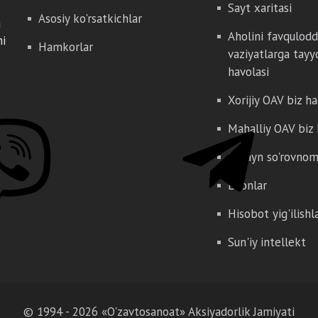
Sayt xaritasi
Asosiy ko'rsatkichlar
a
Aholini favqulod
hi
Hamkorlar
vaziyatlarga tayy
havolasi
Xorijiy OAV biz h
Mahalliy OAV biz
Onlayn so'rovno
E'lonlar
Hisobot yig'ilishl
Sun'iy intellekt
© 1994 - 2026 «O'zavtosanoat» Aksiyadorlik Jamiyati