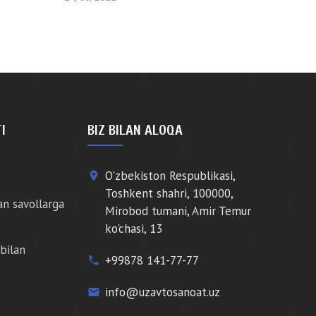
I
BIZ BILAN ALOQA
O'zbekiston Respublikasi,
place
Toshkent shahri, 100000,
an savollarga
Mirobod tumani, Amir Temur
ko'chasi, 13
bilan
+99878 141-77-77
phone
info@uzavtosanoat.uz
email