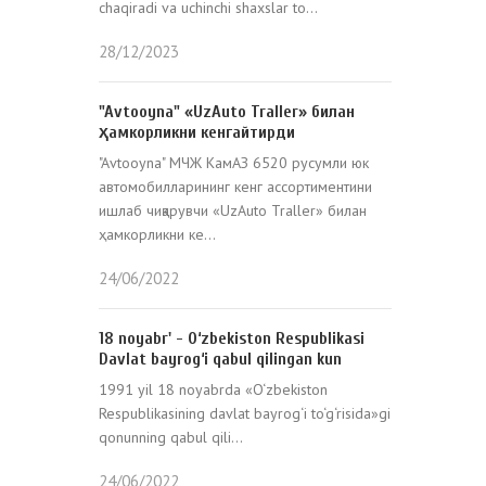
chaqiradi va uchinchi shaxslar to...
28/12/2023
"Avtooyna" «UzAuto Traller» билан
ҳамкорликни кенгайтирди
"Avtooyna" МЧЖ КамАЗ 6520 русумли юк
автомобилларининг кенг ассортиментини
ишлаб чиқарувчи «UzAuto Traller» билан
ҳамкорликни ке...
24/06/2022
18 noyabr' - O‘zbekiston Respublikasi
Davlat bayrog‘i qabul qilingan kun
1991 yil 18 noyabrda «O‘zbekiston
Respublikasining davlat bayrog‘i to‘g‘risida»gi
qonunning qabul qili...
24/06/2022