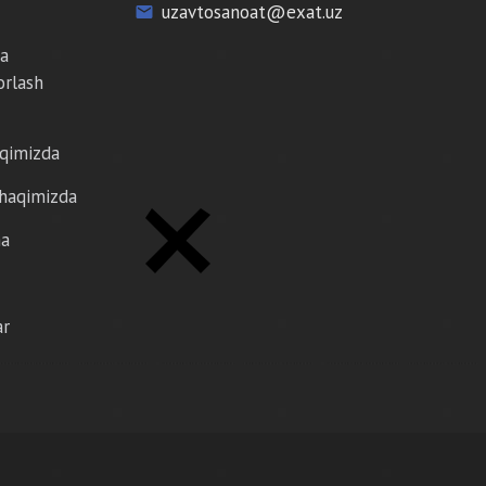
uzavtosanoat@exat.uz
email
da
orlash
aqimizda
 haqimizda
ma
ar