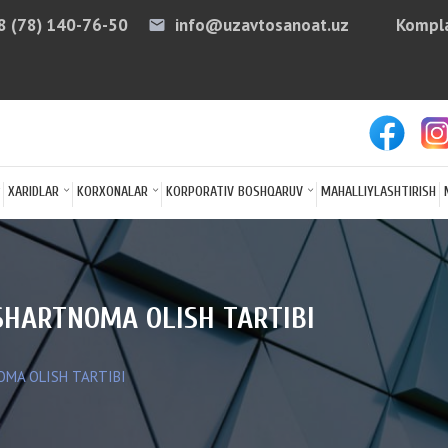
8 (78) 140-76-50
info@uzavtosanoat.uz
Kompla
email
arro
XARIDLAR
KORXONALAR
KORPORATIV BOSHQARUV
MAHALLIYLASHTIRISH
HARTNOMA OLISH TARTIBI
MA OLISH TARTIBI