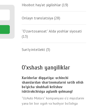
Hisobot hay'at yigilishlar
(19)
Onlayn translatsiya
(28)
“O‘zavtosanoat” AJda yoshlar siyosati
(13)
Sun'iy intellekt
(3)
O'xshash yangiliklar
Xaridorlar diqqatiga: uchinchi
shaxslardan shartnomalarni sotib olish
bo’yicha shubhali kelishuv
ishtirokchisiga aylanib qolmang!
“UzAuto Motors” kompaniyasi o‘z mijozlarini
yana bir bor ogoh va hushyor bo‘lishga