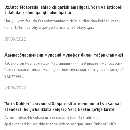
UzAuto Motorsda ishlab chiqarish amaliyoti. Yosh va istiqbolli
talabalar uchun yangi imkoniyatlar.
Har yili yoz faslida O‘zbekistonning turli hududlaridan kelgan kasb-
hunar ta’limi va oliy o‘quv yurtlarida tahsil olayotga...
07/09/2022
Ҳамкасбларимизни муносиб мукофот билан табриклаймиз!
Ўзбекистон Республикаси Мустақиллигининг 29 йиллиги муносабати
билан, мамлакатимиз мустақиллигини мустаҳкамлаш, унинг иқтисодий
қудратини...
24/06/2022
“Auto Rubber” korxonasi Xalqaro sifat menejmenti va sanoat
standarti bo‘yicha ikkita xalqaro Sertifikatni qo‘lga kiritdi
Avtomobilsozlik sohasi uchun dinamik hamda statik rezina
jipslovchilari ishlab chiqarishga ixtisoslashgan “Auto Rubber” MChJ