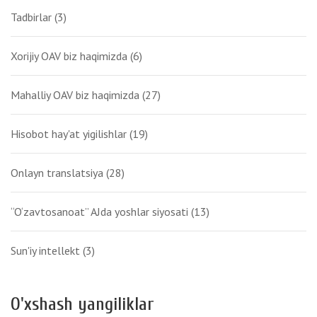
Tadbirlar
(3)
Xorijiy OAV biz haqimizda
(6)
Mahalliy OAV biz haqimizda
(27)
Hisobot hay'at yigilishlar
(19)
Onlayn translatsiya
(28)
“O‘zavtosanoat” AJda yoshlar siyosati
(13)
Sun'iy intellekt
(3)
O'xshash yangiliklar