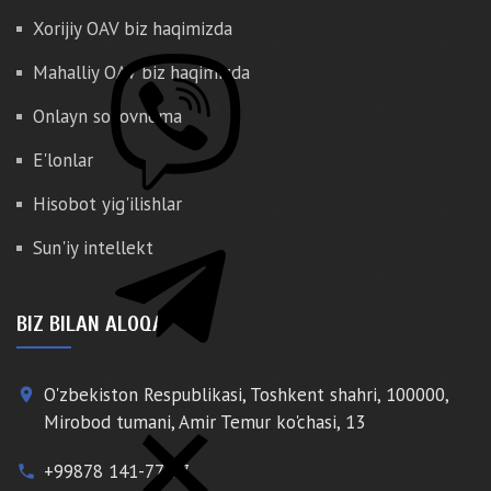
Xorijiy OAV biz haqimizda
Mahalliy OAV biz haqimizda
Onlayn so'rovnoma
E'lonlar
Hisobot yig'ilishlar
Sun'iy intellekt
BIZ BILAN ALOQA
O'zbekiston Respublikasi, Toshkent shahri, 100000,
place
Mirobod tumani, Amir Temur ko'chasi, 13
+99878 141-77-77
phone