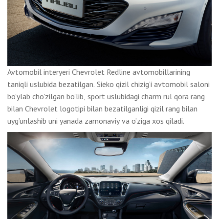
Avtomobil interyeri Chevrolet Redline avtomobillarining
taniqli uslubida bezatilgan. Sieko qizil chizig’i avtomobil saloni
bo’ylab cho'zilgan bo’lib, sport uslubidagi charm rul qora rang
bilan Chevrolet logotipi bilan bezatilganligi qizil rang bilan
uyg’unlashib uni yanada zamonaviy va o’ziga xos qiladi.