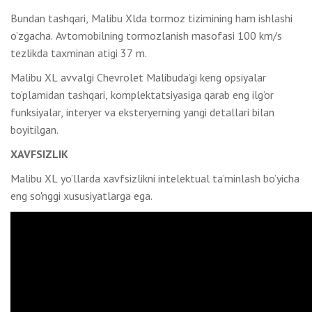
Bundan tashqari, Malibu Xlda tormoz tizimining ham ishlashi
o’zgacha. Avtomobilning tormozlanish masofasi 100 km/s
tezlikda taxminan atigi 37 m.
Malibu XL avvalgi Chevrolet Malibuda’gi keng opsiyalar
to’plamidan tashqari, komplektatsiyasiga qarab eng ilg’or
funksiyalar, interyer va eksteryerning yangi detallari bilan
boyitilgan.
XAVFSIZLIK
Malibu XL yo’llarda xavfsizlikni intelektual ta’minlash bo’yicha
eng so'nggi xususiyatlarga ega.