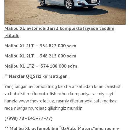
Malibu XL avtomobillari 3 komplektatsiyada taqdim
etiladi:
Malibu XL 1LT – 334 822 000 so'm
Malibu XL 2LT – 348 215 000 so'm
Malibu XL LTZ – 374 108 000 so'm
**
Narxlar QQSsiz koʻrsatilgan
Yangilangan avtomobilning barcha afzalliklari bilan tanishish
va batafsil ma’lumot olish uchun kompaniya rasmiy sayti
hamda www.chevrolet.uz, rasmiy dilerlar yoki call-markaz
raqamlariga murojaat qilishingiz mumkin:
(+998) 78–141–77−77)
** Malibu XL avtomobilini “UzAuto Motors”ning rasmiy