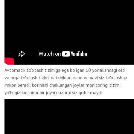
Avtomatik to'xtash tizimiga ega bo'lgan 10 yo'nalishdagi old
va orqa to'xtash tizimi datchiklari oson va xavfsiz to'xtashga
imkon beradi, ko’rinishi cheklangan joylar monitoringi tizimi
yo'lingizdagi biror bir joyni nazoratsiz qoldirmaydi.