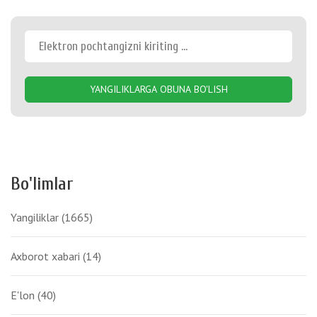
YANGILIKLARGA OBUNA BO'LISH
Bo'limlar
Yangiliklar
(1665)
Axborot xabari
(14)
E'lon
(40)