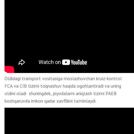
Oldidagi transport vositasiga moslashuvchan kruiz-kontrol
FCA va CIB tizimi to’qnashuv haqida ogohlantiradi va uning
oldini oladi shuningdek, piyodalarni aniqlash tizimi PAEB
boshqaruvda imkon qadar xavflikni ta’minlaydi.