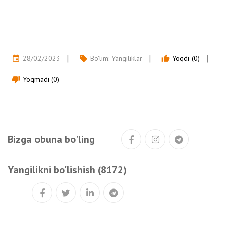
28/02/2023
Bo'lim:
Yangiliklar
Yoqdi (0)
event
local_offer
thumb_up
Yoqmadi (0)
thumb_down
Bizga obuna bo'ling
Yangilikni bo'lishish (8172)