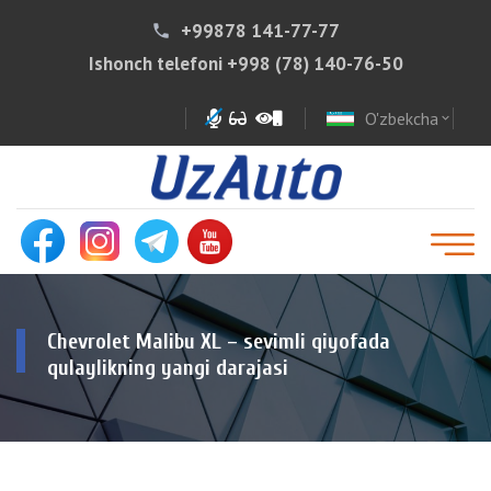
+99878 141-77-77
phone
Ishonch telefoni
+998 (78) 140-76-50
O'zbekcha
expand_more
Chevrolet Malibu XL – sevimli qiyofada
qulaylikning yangi darajasi