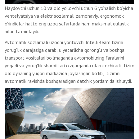
Haydovchi uchun 10 va old yo’lovchi uchun 6 yo’nalish bo’yicha
ventelyatsiya va elektr sozlamali zamonaviy, ergonomok
o’rindiqlar hatto eng uzoq safarlarda ham maksimal qulaylik
bilan ta’minlaydi.
Avtomatik sozlamali uzoqni yorituvchi IntelliBeam tizimi
yorug'lik darajasiga qarab, u yetarlicha qorong’u va boshqa
transport vositalari bo’lmaganda avtomobilning faralarini
yoqadi va yorug'lik sharoitlari o'zgarganda ularni o'chiradi. Tizim
old oynaning yuqori markazida joylashgan bo’lib, tizimni
avtomatik ravishda boshqaradigan datchik yordamida ishlaydi.