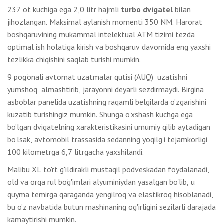
237 ot kuchiga ega 2,0 litr hajmli
turbo dvigatel
bilan
jihozlangan. Maksimal aylanish momenti 350 NM. Harorat
boshqaruvining mukammal intelektual ATM tizimi tezda
optimal ish holatiga kirish va boshqaruv davomida eng yaxshi
tezlikka chiqishini saqlab turishi mumkin.
9 pog'onali avtomat uzatmalar qutisi (AUQ) uzatishni
yumshoq almashtirib, jarayonni deyarli sezdirmaydi. Birgina
asboblar panelida uzatishning raqamli belgilarda o’zgarishini
kuzatib turishingiz mumkin. Shunga o’xshash kuchga ega
bo’lgan dvigatelning xarakteristikasini umumiy qilib aytadigan
bo’lsak, avtomobil trassasida sedanning yoqilg'i tejamkorligi
100 kilometrga 6,7 ​​litrgacha yaxshilandi.
Malibu XL to'rt g'ildirakli mustaqil podveskadan foydalanadi,
old va orqa rul bo'g'imlari alyuminiydan yasalgan bo'lib, u
quyma temirga qaraganda yengilroq va elastikroq hisoblanadi,
bu o’z navbatida butun mashinaning og'irligini sezilarli darajada
kamaytirishi mumkin.