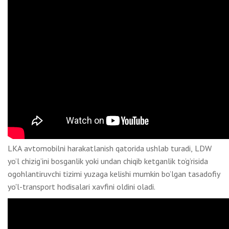
LKA avtomobilni harakatlanish qatorida ushlab turadi, LDW
yo’l chizig’ini bosganlik yoki undan chiqib ketganlik to’g’risida
ogohlantiruvchi tizimi yuzaga kelishi mumkin bo’lgan tasadofiy
yo'l-transport hodisalari xavfini oldini oladi.