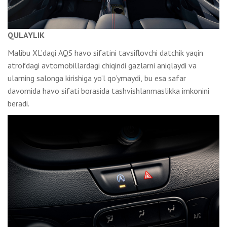
QULAYLIK
Malibu XL’dagi AQS havo sifatini tavsiflovchi datchik yaqin
atrofdagi avtomobillardagi chiqindi gazlarni aniqlaydi va
ularning salonga kirishiga yo‘l qo‘ymaydi, bu esa safar
davomida havo sifati borasida tashvishlanmaslikka imkonini
beradi.