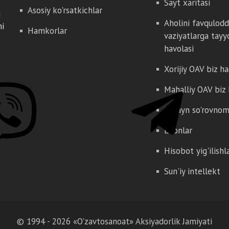
Sayt xaritasi
Asosiy ko'rsatkichlar
a
Aholini favqulod
hi
Hamkorlar
vaziyatlarga tayy
havolasi
Xorijiy OAV biz h
Mahalliy OAV biz
Onlayn so'rovno
E'lonlar
Hisobot yig'ilishl
Sun'iy intellekt
© 1994 - 2026 «O'zavtosanoat» Aksiyadorlik Jamiyati