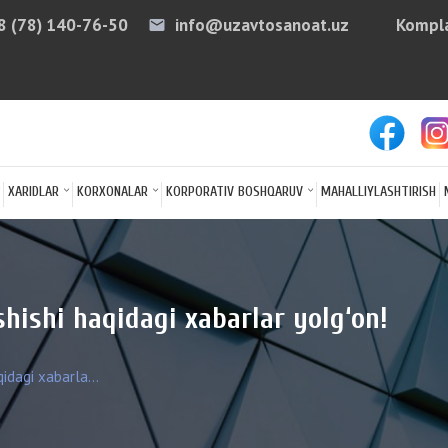
8 (78) 140-76-50
info@uzavtosanoat.uz
Kompla
email
arro
XARIDLAR
KORXONALAR
KORPORATIV BOSHQARUV
MAHALLIYLASHTIRISH
shishi haqidagi xabarlar yolg‘on!
idagi xabarla...