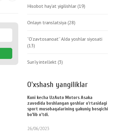
Hisobot hay'at yigilishlar
(19)
Onlayn translatsiya
(28)
“O‘zavtosanoat” AJda yoshlar siyosati
(13)
Sun'iy intellekt
(3)
O'xshash yangiliklar
Kuni kecha UzAuto Motors Asaka
zavodida boshlangan yoshlar o’rtasidagi
sport musobaqalarining yakuniy bosqichi
bo’lib o’tdi.
26/06/2023