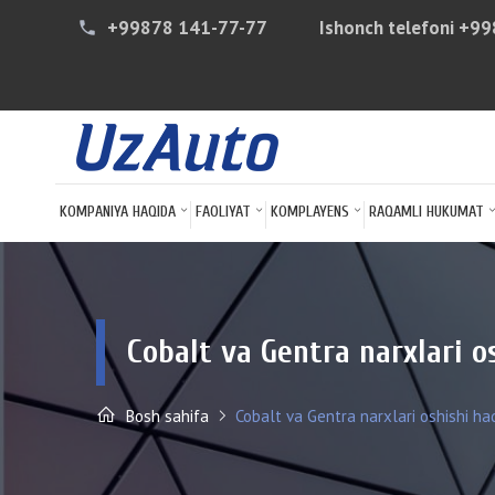
+99878 141-77-77
Ishonch telefoni
+99
phone
KOMPANIYA HAQIDA
FAOLIYAT
KOMPLAYENS
RAQAMLI HUKUMAT
Cobalt va Gentra narxlari o
Bosh sahifa
Cobalt va Gentra narxlari oshishi haq