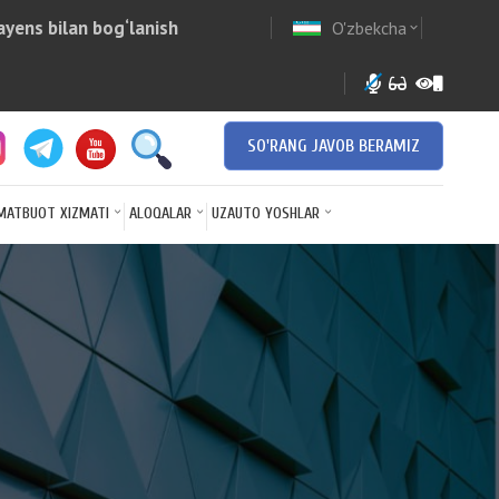
yens bilan bog‘lanish
O'zbekcha
w
expand_more
SO'RANG JAVOB BERAMIZ
MATBUOT XIZMATI
ALOQALAR
UZAUTO YOSHLAR