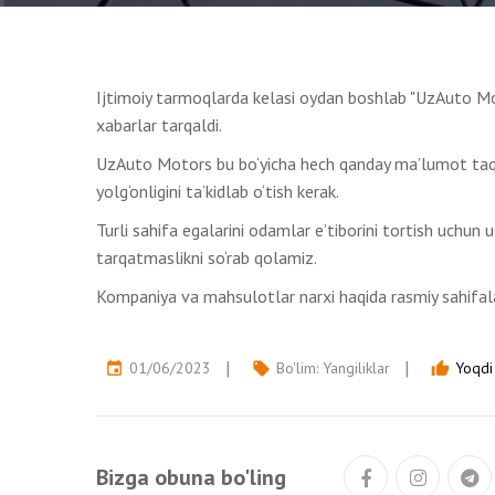
Ijtimoiy tarmoqlarda kelasi oydan boshlab "UzAuto Mot
xabarlar tarqaldi.
UzAuto Motors bu bo‘yicha hech qanday ma’lumot ta
yolg‘onligini ta’kidlab o‘tish kerak.
Turli sahifa egalarini odamlar e’tiborini tortish uchun
tarqatmaslikni so‘rab qolamiz.
Kompaniya va mahsulotlar narxi haqida rasmiy sahifalar
01/06/2023
Bo'lim:
Yangiliklar
Yoqdi 
event
local_offer
thumb_up
Bizga obuna bo'ling