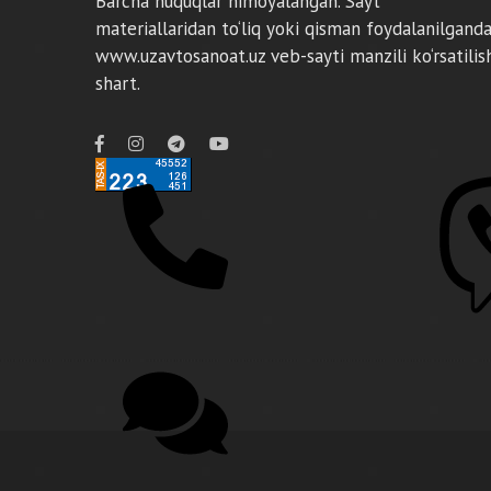
Barcha huquqlar himoyalangan. Sayt
materiallaridan to‘liq yoki qisman foydalanilgand
www.uzavtosanoat.uz veb-sayti manzili ko‘rsatilis
shart.