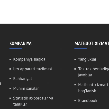
KOMPANIYA
MATBUOT XIZMAT
Kompaniya haqida
Yangiliklar
Ijro apparati tuzilmasi
Tez-tez beriladig
javoblar
Rahbariyat
i
Matbuot xizmati 
Muhim sanalar
bog'lanish
Statistik axborotlar va
Brandbook
tahlillar