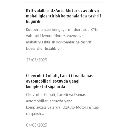
BYD vakillari UzAuto Motors zavodi va
mahalliylashtirish korxonalariga tashrif
buyurdi
Kooperatsiyani kengaytirish doirasida BYD
vakillari UzAuto Motors zavodi va
mahalliylashtirish korxonalariga tashrif
buyurishdi. Eslatib oʻ...
27/07/2023
Chevrolet Cobalt, Lacetti va Damas
avtomobillari sotuvda yangi
komplektatsiyalarda
Chevrolet Cobalt, Lacetti va Damas
avtomobillari sotuvda yangi
komplektatsiyalarda UzAuto Motors ishlab
chiqarish...
04/08/2023