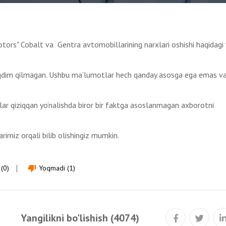
ors" Cobalt va Gentra avtomobillarining narxlari oshishi haqidagi 
qdim qilmagan. Ushbu ma’lumotlar hech qanday asosga ega emas v
 ular qiziqqan yo‘nalishda biror bir faktga asoslanmagan axborotni
imiz orqali bilib olishingiz mumkin.
(0)
Yoqmadi (1)
thumb_down
Yangilikni bo'lishish (4074)