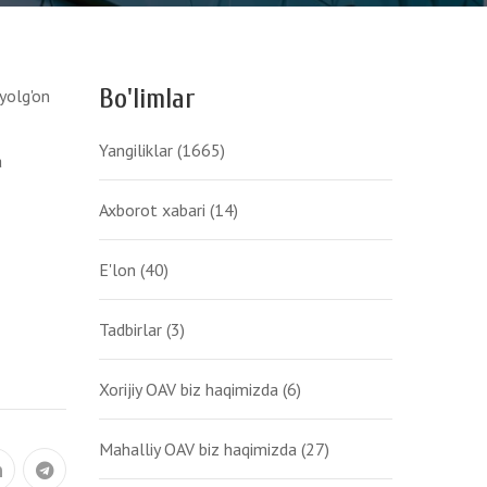
Bo'limlar
yolg'on
Yangiliklar
(1665)
a
Axborot xabari
(14)
E'lon
(40)
Tadbirlar
(3)
Xorijiy OAV biz haqimizda
(6)
Mahalliy OAV biz haqimizda
(27)