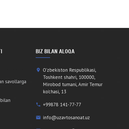
I
BIZ BILAN ALOQA
O'zbekiston Respublikasi,
place
Toshkent shahri, 100000,
an savollarga
Mirobod tumani, Amir Temur
ko'chasi, 13
bilan
+99878 141-77-77
phone
info@uzavtosanoat.uz
email