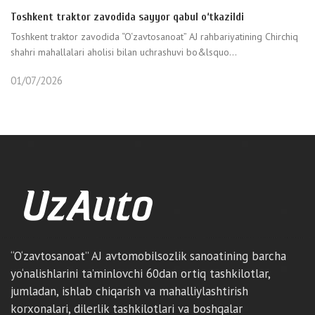
Toshkent traktor zavodida sayyor qabul o‘tkazildi
Toshkent traktor zavodida “O‘zavtosanoat” AJ rahbariyatining Chirchiq
shahri mahallalari aholisi bilan uchrashuvi bo&lsquo...
01/07/2026
“O‘zavtosanoat” AJ avtomobilsozlik sanoatining barcha
yo‘nalishlarini ta’minlovchi 60dan ortiq tashkilotlar,
jumladan, ishlab chiqarish va mahalliylashtirish
korxonalari, dilerlik tashkilotlari va boshqalar