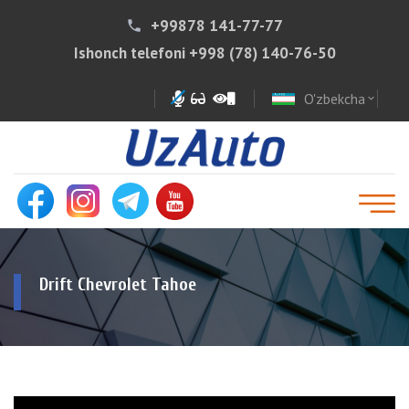
+99878 141-77-77
phone
Ishonch telefoni
+998 (78) 140-76-50
O'zbekcha
expand_more
Drift Chevrolet Tahoe