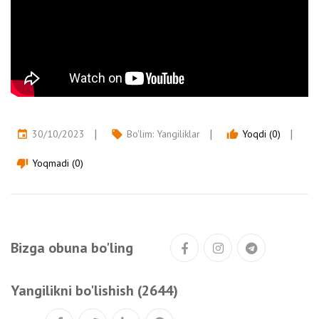
30/10/2023
Bo'lim:
Yangiliklar
Yoqdi (0)
event
local_offer
thumb_up
Yoqmadi (0)
thumb_down
Bizga obuna bo'ling
Yangilikni bo'lishish (2644)