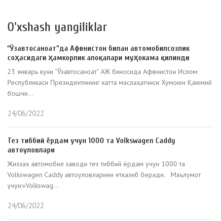
O'xshash yangiliklar
“Ўзавтосаноат”да Афғонистон билан автомобилсозлик
соҳасидаги ҳамкорлик алоқалари муҳокама қилинди
23 январь куни “Ўзавтосаноат” АЖ биносида Афғонистон Ислом
Республикаси Президентининг катта маслаҳатчиси Хумоюн Қаюмий
бошчи...
24/06/2022
Тез тиббий ёрдам учун 1000 та Volkswagen Caddy
автоуловлари
Жиззах автомобил заводи тез тиббий ёрдам учун 1000 та
Volkswagen Caddy автоуловларини етказиб беради. Маълумот
учун:«Volkswag...
24/06/2022