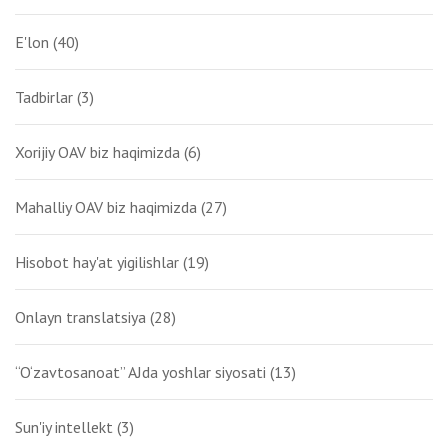
E'lon
(40)
Tadbirlar
(3)
Xorijiy OAV biz haqimizda
(6)
Mahalliy OAV biz haqimizda
(27)
Hisobot hay'at yigilishlar
(19)
Onlayn translatsiya
(28)
“O‘zavtosanoat” AJda yoshlar siyosati
(13)
Sun'iy intellekt
(3)