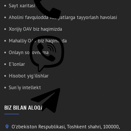
Sayt xaritasi
Aholini favqulodda vaziyatlarga tayyorlash havolasi
Xorijiy OAV biz haqimizda
Mahalliy OAV biz haqimizda
Onlayn so'rovnoma
E'lonlar
Hisobot yig'ilishlar
Sun'iy intellekt
BIZ BILAN ALOQA
O'zbekiston Respublikasi, Toshkent shahri, 100000,
place