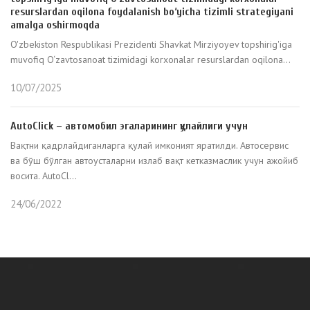
resurslardan oqilona foydalanish bo‘yicha tizimli strategiyani
amalga oshirmoqda
O'zbekiston Respublikasi Prezidenti Shavkat Mirziyoyev topshirig'iga
muvofiq O‘zavtosanoat tizimidagi korxonalar resurslardan oqilona...
10/07/2025
AutoClick – автомобил эгаларининг қулайлиги учун
Вақтни қадрлайдиганларга қулай имконият яратилди. Автосервис
ва бўш бўлган автоусталарни излаб вақт кетказмаслик учун ажойиб
восита. AutoCl...
24/06/2022