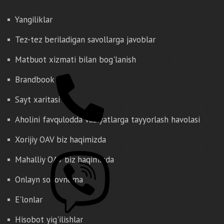
Yangiliklar
Tez-tez beriladigan savollarga javoblar
Matbuot xizmati bilan bog'lanish
Brandbook
Sayt xaritasi
Aholini favqulodda vaziyatlarga tayyorlash havolasi
Xorijiy OAV biz haqimizda
Mahalliy OAV biz haqimizda
Onlayn so'rovnoma
E'lonlar
Hisobot yig'ilishlar