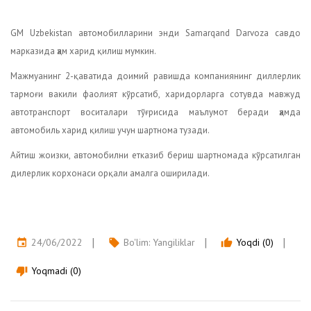
GM Uzbekistan автомобилларини энди Samarqand Darvoza савдо
марказида ҳам харид қилиш мумкин.
Мажмуанинг 2-қаватида доимий равишда компаниянинг диллерлик
тармоғи вакили фаолият кўрсатиб, харидорларга сотувда мавжуд
автотранспорт воситалари тўғрисида маълумот беради ҳамда
автомобиль харид қилиш учун шартнома тузади.
Айтиш жоизки, автомобилни етказиб бериш шартномада кўрсатилган
дилерлик корхонаси орқали амалга оширилади.
24/06/2022
Bo'lim:
Yangiliklar
Yoqdi (0)
event
local_offer
thumb_up
Yoqmadi (0)
thumb_down