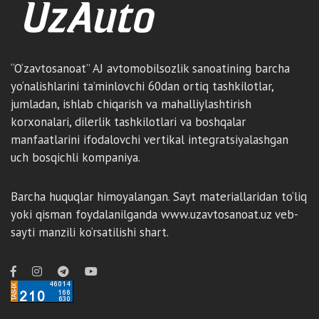
“O‘zavtosanoat” AJ avtomobilsozlik sanoatining barcha
yo‘nalishlarini ta’minlovchi 60dan ortiq tashkilotlar,
jumladan, ishlab chiqarish va mahalliylashtirish
korxonalari, dilerlik tashkilotlari va boshqalar
manfaatlarini ifodalovchi vertikal integratsiyalashgan
uch bosqichli kompaniya.
Barcha huquqlar himoyalangan. Sayt materiallaridan to‘liq
yoki qisman foydalanilganda www.uzavtosanoat.uz veb-
sayti manzili ko‘rsatilishi shart.