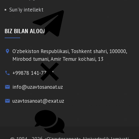
Sun'iy intellekt
BIZ BILAN ALOQA
O'zbekiston Respublikasi, Toshkent shahri, 100000,
place
Mirobod tumani, Amir Temur ko'chasi, 13
+99878 141-77-77
phone
info@uzavtosanoat.uz
email
uzavtosanoat@exat.uz
email