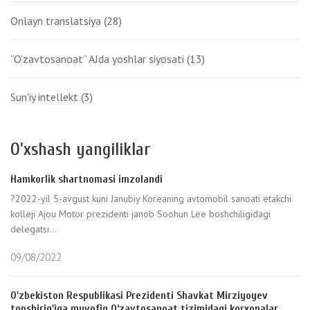
Onlayn translatsiya
(28)
“O‘zavtosanoat” AJda yoshlar siyosati
(13)
Sun'iy intellekt
(3)
O'xshash yangiliklar
Hamkorlik shartnomasi imzolandi
?2022-yil 5-avgust kuni Janubiy Koreaning avtomobil sanoati etakchi
kolleji Ajou Motor prezidenti janob Soohun Lee boshchiligidagi
delegatsi...
09/08/2022
O'zbekiston Respublikasi Prezidenti Shavkat Mirziyoyev
topshirig'iga muvofiq O‘zavtosanoat tizimidagi korxonalar