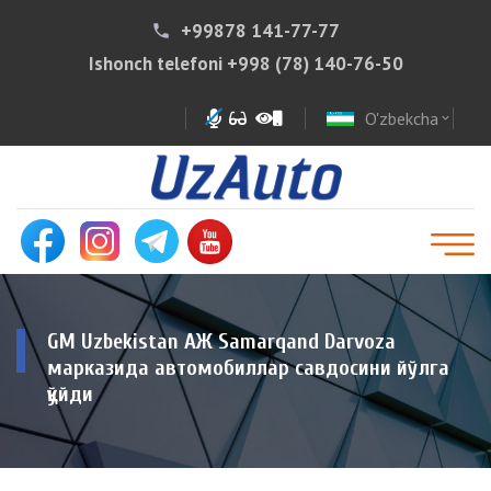
+99878 141-77-77
phone
Ishonch telefoni
+998 (78) 140-76-50
O'zbekcha
expand_more
GM Uzbekistan АЖ Samarqand Darvoza
марказида автомобиллар савдосини йўлга
қўйди