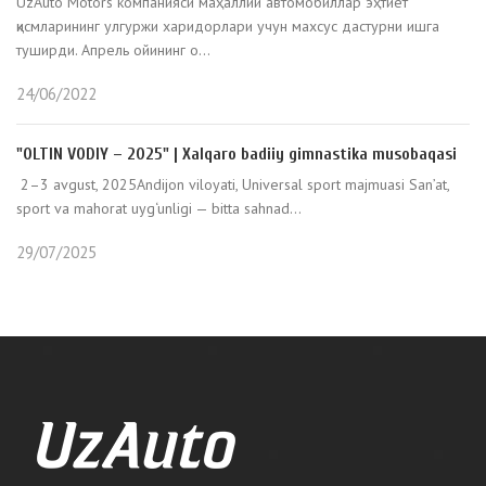
UzAuto Motors компанияси маҳаллий автомобиллар эҳтиёт
қисмларининг улгуржи харидорлари учун махсус дастурни ишга
туширди. Апрель ойининг о...
24/06/2022
"OLTIN VODIY – 2025" | Xalqaro badiiy gimnastika musobaqasi
2–3 avgust, 2025Andijon viloyati, Universal sport majmuasi San’at,
sport va mahorat uyg‘unligi — bitta sahnad...
29/07/2025