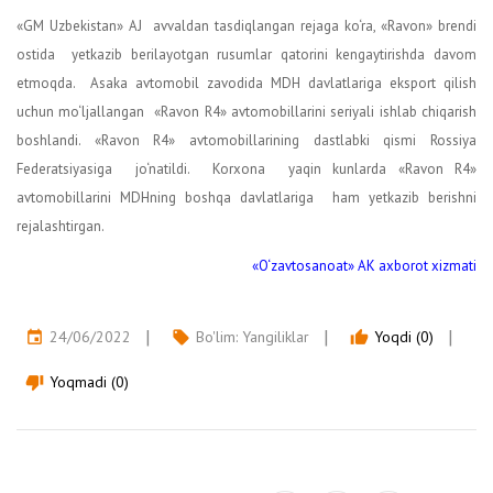
«GM Uzbekistan» AJ avvaldan tasdiqlangan rejaga ko‘ra, «Ravon» brendi
ostida yetkazib berilayotgan rusumlar qatorini kengaytirishda davom
etmoqda. Asaka avtomobil zavodida MDH davlatlariga eksport qilish
uchun mo‘ljallangan «Ravon R4» avtomobillarini seriyali ishlab chiqarish
boshlandi. «Ravon R4» avtomobillarining dastlabki qismi Rossiya
Federatsiyasiga jo‘natildi. Korxona yaqin kunlarda «Ravon R4»
avtomobillarini MDHning boshqa davlatlariga ham yetkazib berishni
rejalashtirgan.
«O‘zavtosanoat» AK axborot xizmati
24/06/2022
Bo'lim:
Yangiliklar
Yoqdi (0)
event
local_offer
thumb_up
Yoqmadi (0)
thumb_down