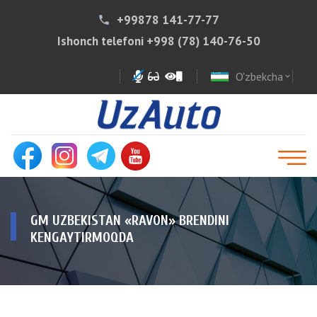
+99878 141-77-77
phone
Ishonch telefoni
+998 (78) 140-76-50
O'zbekcha
expand_more
GM UZBEKISTAN «RAVON» BRENDINI
KENGAYTIRMOQDA