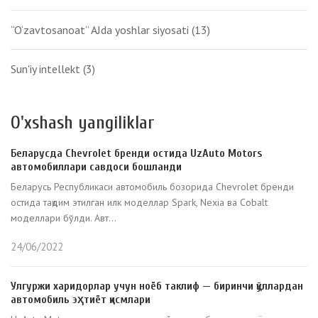
“O‘zavtosanoat” AJda yoshlar siyosati
(13)
Sun'iy intellekt
(3)
O'xshash yangiliklar
Беларусда Chevrolet бренди остида UzAuto Motors
автомобиллари савдоси бошланди
Беларусь Республикаси автомобиль бозорида Chevrolet бренди
остида тақдим этилган илк моделлар Spark, Nexia ва Cobalt
моделлари бўлди. Авт...
24/06/2022
Улгуржи харидорлар учун ноёб таклиф — биринчи қўллардан
автомобиль эҳтиёт қисмлари