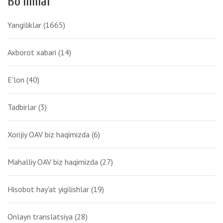
Bo'limlar
Yangiliklar
(1665)
Axborot xabari
(14)
E'lon
(40)
Tadbirlar
(3)
Xorijiy OAV biz haqimizda
(6)
Mahalliy OAV biz haqimizda
(27)
Hisobot hay'at yigilishlar
(19)
Onlayn translatsiya
(28)