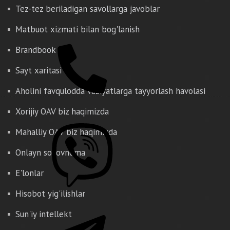
Tez-tez beriladigan savollarga javoblar
Matbuot xizmati bilan bog'lanish
Brandbook
Sayt xaritasi
Aholini favqulodda vaziyatlarga tayyorlash havolasi
Xorijiy OAV biz haqimizda
Mahalliy OAV biz haqimizda
Onlayn so'rovnoma
E'lonlar
Hisobot yig'ilishlar
Sun'iy intellekt