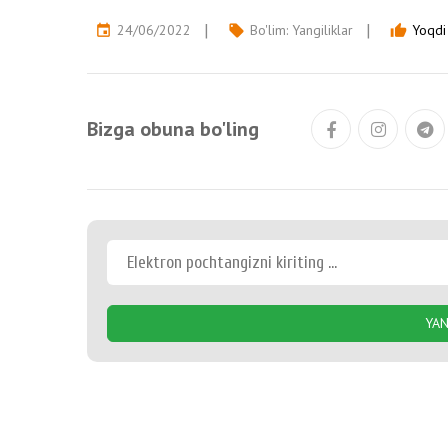
24/06/2022
Bo'lim:
Yangiliklar
Yoqdi 
event
local_offer
thumb_up
Bizga obuna bo'ling
YAN