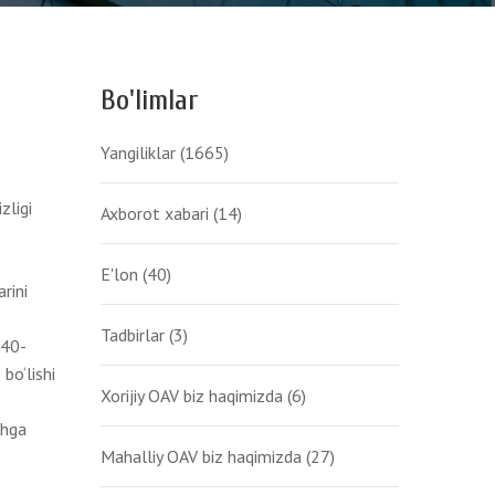
Bo'limlar
Yangiliklar
(1665)
zligi
Axborot xabari
(14)
E'lon
(40)
rini
Tadbirlar
(3)
 40-
bo‘lishi
Xorijiy OAV biz haqimizda
(6)
shga
Mahalliy OAV biz haqimizda
(27)