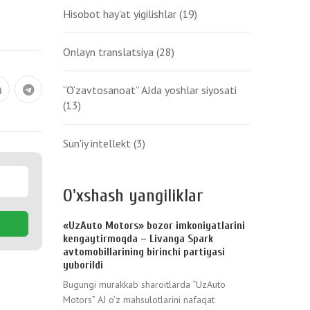
Hisobot hay'at yigilishlar
(19)
Onlayn translatsiya
(28)
“O‘zavtosanoat” AJda yoshlar siyosati
(13)
Sun'iy intellekt
(3)
O'xshash yangiliklar
«UzAuto Motors» bozor imkoniyatlarini
kengaytirmoqda – Livanga Spark
avtomobillarining birinchi partiyasi
yuborildi
Bugungi murakkab sharoitlarda “UzAuto
Motors” AJ o’z mahsulotlarini nafaqat