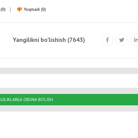
(0)
Yoqmadi (0)
thumb_down
Yangilikni bo'lishish (7643)
GILIKLARGA OBUNA BO'LISH