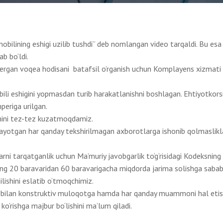
bilining eshigi uzilib tushdi” deb nomlangan video tarqaldi. Bu esa
b bo’ldi.
ergan voqea hodisani batafsil o’rganish uchun Komplayens xizmati
ili eshigini yopmasdan turib harakatlanishni boshlagan. Ehtiyotkorsi
periga urilgan.
shini tez-tez kuzatmoqdamiz.
ayotgan har qanday tekshirilmagan axborotlarga ishonib qolmaslikla
rni tarqatganlik uchun Ma’muriy javobgarlik to‘g‘risidagi Kodeksning
ng 20 baravaridan 60 baravarigacha miqdorda jarima solishga sabab 
lishini eslatib o‘tmoqchimiz.
ri bilan konstruktiv muloqotga hamda har qanday muammoni hal eti
ko‘rishga majbur bo‘lishini ma’lum qiladi.