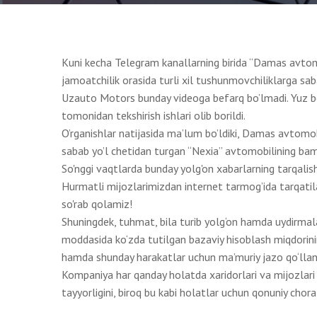
Кuni kecha Telegram kanallarning birida “Damas avtomo
jamoatchilik orasida turli xil tushunmovchiliklarga saba
Uzauto Motors bunday videoga befarq bo’lmadi. Yuz b
tomonidan tekshirish ishlari olib borildi.
O’rganishlar natijasida ma’lum bo’ldiki, Damas avtomob
sabab yo’l chetidan turgan “Nexia” avtomobilining bam
So'nggi vaqtlarda bunday yolg'on xabarlarning tarqali
Hurmatli mijozlarimizdan internet tarmog’ida tarqatil
so'rab qolamiz!
Shuningdek, tuhmat, bila turib yolg‘on hamda uydirmala
moddasida ko‘zda tutilgan bazaviy hisoblash miqdorini
hamda shunday harakatlar uchun ma’muriy jazo qo‘llani
Kompaniya har qanday holatda xaridorlari va mijozla
tayyorligini, biroq bu kabi holatlar uchun qonuniy chora 