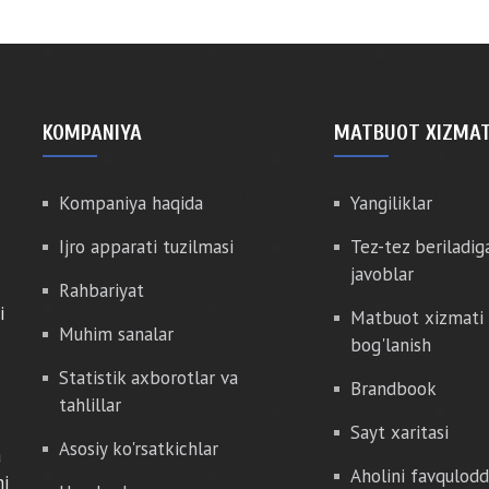
KOMPANIYA
MATBUOT XIZMAT
Kompaniya haqida
Yangiliklar
Ijro apparati tuzilmasi
Tez-tez beriladig
javoblar
Rahbariyat
i
Matbuot xizmati 
Muhim sanalar
bog'lanish
Statistik axborotlar va
Brandbook
tahlillar
Sayt xaritasi
Asosiy ko'rsatkichlar
a
Aholini favqulod
hi