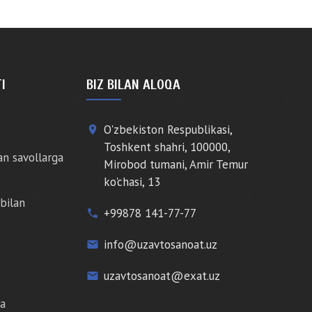
I
BIZ BILAN ALOQA
O'zbekiston Respublikasi,
place
Toshkent shahri, 100000,
an savollarga
Mirobod tumani, Amir Temur
ko'chasi, 13
bilan
+99878 141-77-77
phone
info@uzavtosanoat.uz
email
uzavtosanoat@exat.uz
email
da