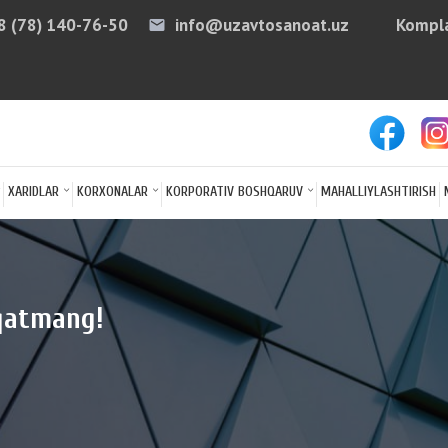
8 (78) 140-76-50
info@uzavtosanoat.uz
Kompla
email
arro
XARIDLAR
KORXONALAR
KORPORATIV BOSHQARUV
MAHALLIYLASHTIRISH
rqatmang!