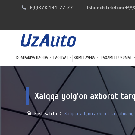
+99878 141-77-77
Ishonch telefoni
+99
phone
KOMPANIYA HAQIDA
FAOLIYAT
KOMPLAYENS
RAQAMLI HUKUMAT
Xalqqa yolg’on axborot ta
Bosh sahifa
Xalqqa yolg’on axborot tarqatmang!