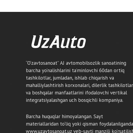
“O‘zavtosanoat” AJ avtomobilsozlik sanoatining
barcha yo‘nalishlarini ta’minlovchi 60dan ortiq
tashkilotlar, jumladan, ishlab chiqarish va
mahalliylashtirish korxonalari, dilerlik tashkilotlar
va boshqalar manfaatlarini ifodalovchi vertikal
integratsiyalashgan uch bosqichli kompaniya.
Barcha huquqlar himoyalangan. Sayt
materiallaridan to‘liq yoki qisman foydalanilgand
www.uzavtosanoat.uz veb-sayti manzili ko‘rsatilis