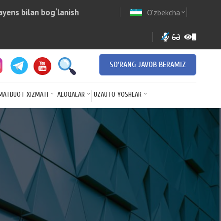
yens bilan bog‘lanish
O'zbekcha
w
expand_more
SO'RANG JAVOB BERAMIZ
MATBUOT XIZMATI
ALOQALAR
UZAUTO YOSHLAR