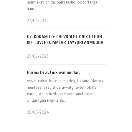
mamlakat ichida, balki tashqi bozorlarga
ham...
24/06/2022
UZ-KORAM CO: CHEVROLET ONIX UCHUN
BUTLOVCHI QISMLAR TAYYORLANMOQDA
27/02/2023
Hurmatli avtoixlosmandlar,
Avval xabar berganimizdek, UzAuto Motors
muntazam ravishda avvalgi avtomobillar
xaridi uchun tuzilgan shartnomalardan
chiqarilgan hajmlarni...
08/05/2024