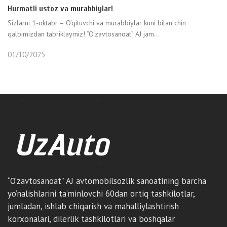
Hurmatli ustoz va murabbiylar!
Sizlarni 1-oktabr – O‘qituvchi va murabbiylar kuni bilan chin
qalbimizdan tabriklaymiz! “O‘zavtosanoat” AJ jam...
01/10/2025
“O‘zavtosanoat” AJ avtomobilsozlik sanoatining barcha
yo‘nalishlarini ta’minlovchi 60dan ortiq tashkilotlar,
jumladan, ishlab chiqarish va mahalliylashtirish
korxonalari, dilerlik tashkilotlari va boshqalar