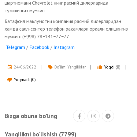
шартномани Chevrolet нинг расмий дилерларида
тузишингиз мумкин.
Батафсил маълумотни компания расмий дилерларидан
ҳамда cалл-cентер телефон рақамлари орқали олишингиз
мумкин: (+998) 78−141−77−77.
Telegram
/
Facebook
/
Instagram
24/06/2022
Bo'lim:
Yangiliklar
Yoqdi (0)
event
local_offer
thumb_up
Yoqmadi (0)
thumb_down
Bizga obuna bo'ling
Yangilikni bo'lishish (7799)