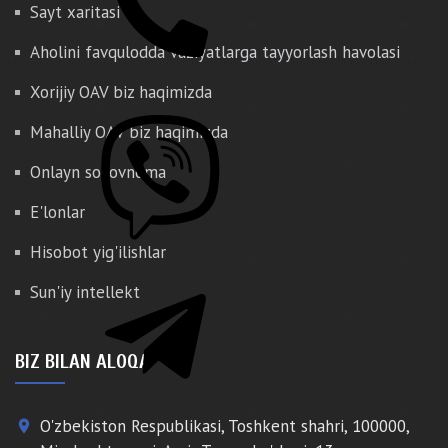
Sayt xaritasi
Aholini favqulodda vaziyatlarga tayyorlash havolasi
Xorijiy OAV biz haqimizda
Mahalliy OAV biz haqimizda
Onlayn so'rovnoma
E'lonlar
Hisobot yig'ilishlar
Sun'iy intellekt
BIZ BILAN ALOQA
O'zbekiston Respublikasi, Toshkent shahri, 100000,
place