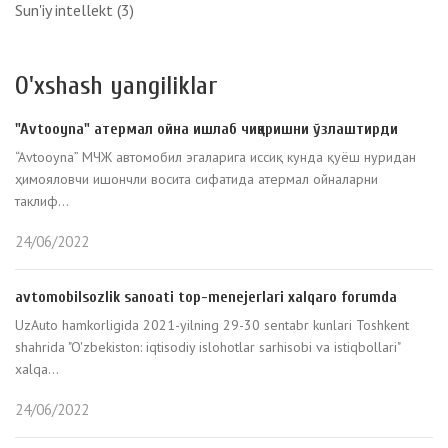
Sun'iy intellekt
(3)
O'xshash yangiliklar
"Avtooyna" атермал ойна ишлаб чиқаришни ўзлаштирди
“Avtooyna” МЧЖ автомобил эгаларига иссиқ кунда қуёш нуридан
ҳимояловчи ишончли восита сифатида атермал ойналарни
таклиф...
24/06/2022
avtomobilsozlik sanoati top-menejerlari xalqaro forumda
UzAuto hamkorligida 2021-yilning 29-30 sentabr kunlari Toshkent
shahrida "O'zbekiston: iqtisodiy islohotlar sarhisobi va istiqbollari"
xalqa...
24/06/2022