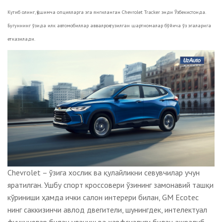
Кутиб олинг, қўшимча опцияларга эга янгиланган Chevrolet Tracker энди Ўзбекистонда.
Бугуннинг ўзида илк автомобиллар аввалроқ тузилган шартномалар бўйича ўз эгаларига
етказилади.
Chevrolet – ўзига хослик ва қулайликни севувчилар учун
яратилган. Ушбу спорт кроссовери ўзининг замонавий ташқи
кўриниши ҳамда ички салон интерери билан, GM Ecotec
нинг саккизинчи авлод двегители, шунингдек, интелектуал