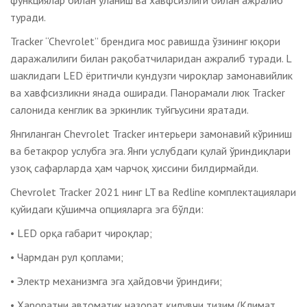
функциялар билан уланиш ва хавфсизлиги билан ажралиб
туради.
Tracker “Chevrolet” брендига мос равишда ўзининг юқори
даражалилиги билан рақобатчиларидан ажралиб туради. L
шаклидаги LED ёритгичли кундузги чироқлар замонавийлик
ва хавфсизликни янада оширади. Панорамали люк Tracker
салонида кенглик ва эркинлик туйгъусини яратади.
Янгиланган Chevrolet Tracker интерьери замонавий кўриниш
ва бетакрор услубга эга. Янги услубдаги қулай ўриндиқлари
узоқ сафарларда ҳам чарчоқ ҳиссини билдирмайди.
Chevrolet Tracker 2021 нинг LT ва Redline комплектациялари
қуйидаги қўшимча опцияларга эга бўлди:
• LED орқа габарит чироқлар;
• Чармдан рул қоплами;
• Электр механизмга эга ҳайдовчи ўриндиғи;
• Ҳароратни автоматик назорат қилувчи тизим (Климат