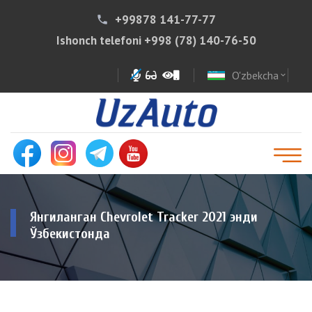
+99878 141-77-77
phone
Ishonch telefoni
+998 (78) 140-76-50
O'zbekcha
expand_more
Янгиланган Chevrolet Tracker 2021 энди
Ўзбекистонда