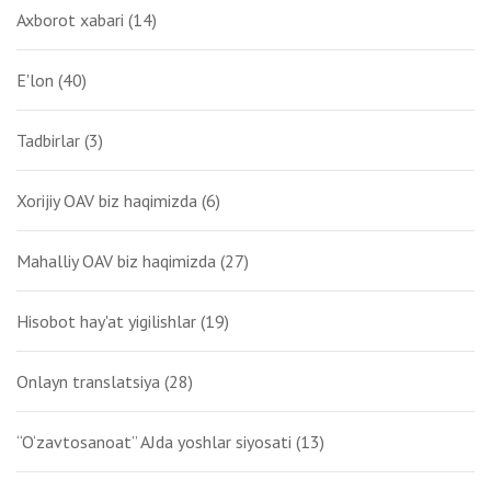
Axborot xabari
(14)
E'lon
(40)
Tadbirlar
(3)
Xorijiy OAV biz haqimizda
(6)
Mahalliy OAV biz haqimizda
(27)
Hisobot hay'at yigilishlar
(19)
Onlayn translatsiya
(28)
“O‘zavtosanoat” AJda yoshlar siyosati
(13)