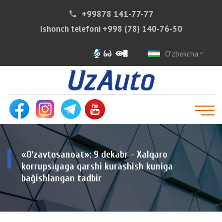
+99878 141-77-77
phone
Ishonch telefoni
+998 (78) 140-76-50
O'zbekcha
expand_more
«Oʼzavtosanoat»: 9 dekabr - Xalqaro
korrupsiyaga qarshi kurashish kuniga
bağishlangan tadbir