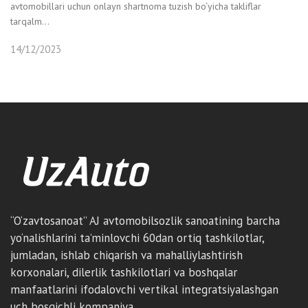
avtomobillari uchun onlayn shartnoma tuzish bo‘yicha takliflar
tarqalm...
14/12/2023
“O‘zavtosanoat” AJ avtomobilsozlik sanoatining barcha
yo‘nalishlarini ta’minlovchi 60dan ortiq tashkilotlar,
jumladan, ishlab chiqarish va mahalliylashtirish
korxonalari, dilerlik tashkilotlari va boshqalar
manfaatlarini ifodalovchi vertikal integratsiyalashgan
uch bosqichli kompaniya.