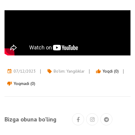
07/12/2023
Bo'lim:
Yangiliklar
Yoqdi (0)
event
local_offer
thumb_up
Yoqmadi (0)
thumb_down
Bizga obuna bo'ling