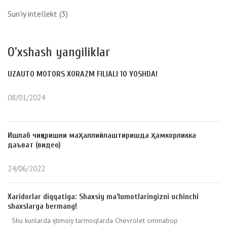
Sun'iy intellekt
(3)
O'xshash yangiliklar
UZAUTO MOTORS XORAZM FILIALI 10 YOSHDA!
08/01/2024
Ишлаб чиқаришни маҳаллийлаштиришда ҳамкорликка
даъват (видео)
24/06/2022
Xaridorlar diqqatiga: Shaxsiy ma’lumotlaringizni uchinchi
shaxslarga bermang!
Shu kunlarda ijtimoiy tarmoqlarda Chevrolet ommabop