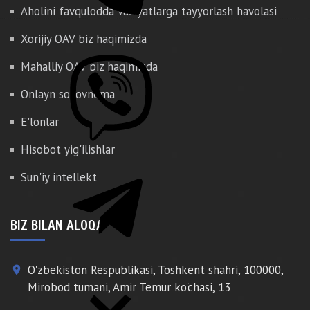
Aholini favqulodda vaziyatlarga tayyorlash havolasi
Xorijiy OAV biz haqimizda
Mahalliy OAV biz haqimizda
Onlayn so'rovnoma
E'lonlar
Hisobot yig'ilishlar
Sun'iy intellekt
BIZ BILAN ALOQA
O'zbekiston Respublikasi, Toshkent shahri, 100000,
place
Mirobod tumani, Amir Temur ko'chasi, 13