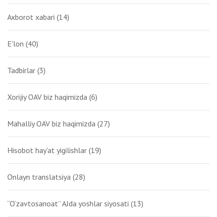
Axborot xabari
(14)
E'lon
(40)
Tadbirlar
(3)
Xorijiy OAV biz haqimizda
(6)
Mahalliy OAV biz haqimizda
(27)
Hisobot hay'at yigilishlar
(19)
Onlayn translatsiya
(28)
“O‘zavtosanoat” AJda yoshlar siyosati
(13)