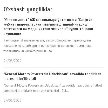
O'xshash yangiliklar
“Ўзавтосаноат” АЖ корхоналари ўртасидаги “Хавфсиз
меҳнат шароитларини таъминлаш, ишлаб чиқариш
эстетикаси ва маданиятини яхшилаш” кўрик-танлови
якунланди
Танловдан кўзланган мақсад автомобилсозлик тармоғидаги
хавфсизлик талабларини ва меҳнат гигиенасини таъминлаш,
травматизмни камайтириш, ишла...
24/06/2022
“General Motors Powertrain Uzbekistan” zavodida taqdirlash
marosimi bo‘lib o‘tdi
“General Motors Powertrain Uzbekistan” zavodida zavodning futbol
jamoasini taqdirlash marosimi o‘tkazildi. Esl...
24/06/2022