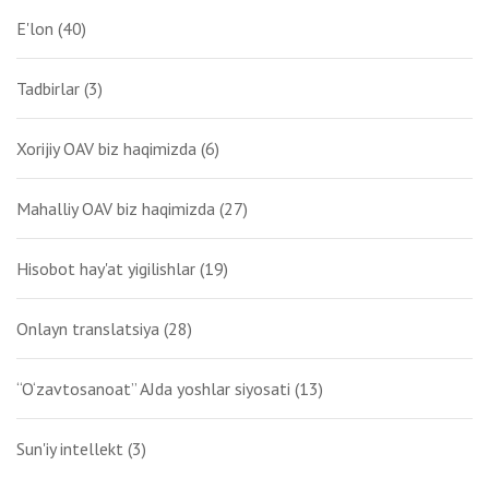
E'lon
(40)
Tadbirlar
(3)
Xorijiy OAV biz haqimizda
(6)
Mahalliy OAV biz haqimizda
(27)
Hisobot hay'at yigilishlar
(19)
Onlayn translatsiya
(28)
“O‘zavtosanoat” AJda yoshlar siyosati
(13)
Sun'iy intellekt
(3)