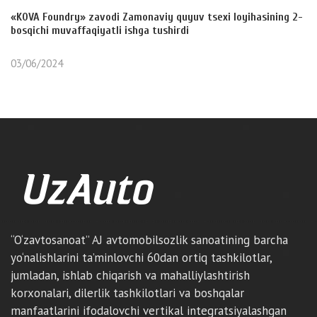
«KOVA Foundry» zavodi Zamonaviy quyuv tsexi loyihasining 2-
bosqichi muvaffaqiyatli ishga tushirdi
03/06/2024
“O‘zavtosanoat” AJ avtomobilsozlik sanoatining barcha
yo‘nalishlarini ta’minlovchi 60dan ortiq tashkilotlar,
jumladan, ishlab chiqarish va mahalliylashtirish
korxonalari, dilerlik tashkilotlari va boshqalar
manfaatlarini ifodalovchi vertikal integratsiyalashgan