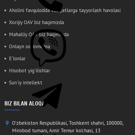
Aholini favqulodda vaziyatlarga tayyorlash havolasi
Xorijiy OAV biz haqimizda
Mahalliy OAV biz haqimizda
Onlayn so'rovnoma
E'lonlar
Hisobot yig'ilishlar
Sun'iy intellekt
BIZ BILAN ALOQA
O'zbekiston Respublikasi, Toshkent shahri, 100000,
place
Mirobod tumani, Amir Temur ko'chasi, 13