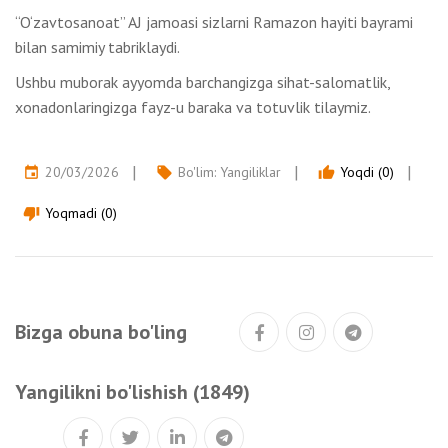
“O‘zavtosanoat” AJ jamoasi sizlarni Ramazon hayiti bayrami
bilan samimiy tabriklaydi.
Ushbu muborak ayyomda barchangizga sihat-salomatlik,
xonadonlaringizga fayz-u baraka va totuvlik tilaymiz.
20/03/2026
Bo'lim:
Yangiliklar
Yoqdi (0)
event
local_offer
thumb_up
Yoqmadi (0)
thumb_down
Bizga obuna bo'ling
Yangilikni bo'lishish (1849)