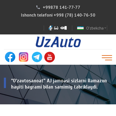
+99878 141-77-77
phone
Ishonch telefoni
+998 (78) 140-76-50
O'zbekcha
expand_more
“O‘zavtosanoat” AJ jamoasi sizlarni Ramazon
hayiti bayrami bilan samimiy tabriklaydi.