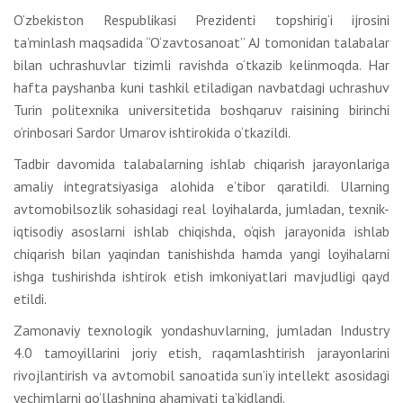
O‘zbekiston Respublikasi Prezidenti topshirig‘i ijrosini
ta’minlash maqsadida “O‘zavtosanoat” AJ tomonidan talabalar
bilan uchrashuvlar tizimli ravishda o‘tkazib kelinmoqda. Har
hafta payshanba kuni tashkil etiladigan navbatdagi uchrashuv
Turin politexnika universitetida boshqaruv raisining birinchi
o‘rinbosari Sardor Umarov ishtirokida o‘tkazildi.
Tadbir davomida talabalarning ishlab chiqarish jarayonlariga
amaliy integratsiyasiga alohida e’tibor qaratildi. Ularning
avtomobilsozlik sohasidagi real loyihalarda, jumladan, texnik-
iqtisodiy asoslarni ishlab chiqishda, o‘qish jarayonida ishlab
chiqarish bilan yaqindan tanishishda hamda yangi loyihalarni
ishga tushirishda ishtirok etish imkoniyatlari mavjudligi qayd
etildi.
Zamonaviy texnologik yondashuvlarning, jumladan Industry
4.0 tamoyillarini joriy etish, raqamlashtirish jarayonlarini
rivojlantirish va avtomobil sanoatida sun’iy intellekt asosidagi
yechimlarni qo‘llashning ahamiyati ta’kidlandi.