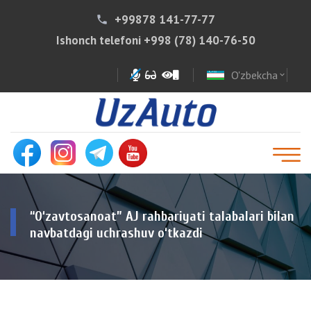
+99878 141-77-77
phone
Ishonch telefoni
+998 (78) 140-76-50
O'zbekcha
expand_more
“O‘zavtosanoat” AJ rahbariyati talabalari bilan
navbatdagi uchrashuv o‘tkazdi