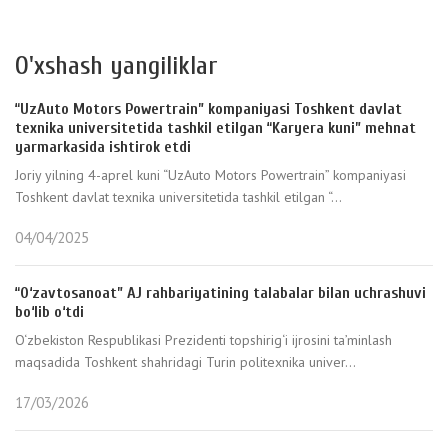
O'xshash yangiliklar
“UzAuto Motors Powertrain” kompaniyasi Toshkent davlat
texnika universitetida tashkil etilgan “Karyera kuni” mehnat
yarmarkasida ishtirok etdi
Joriy yilning 4-aprel kuni “UzAuto Motors Powertrain” kompaniyasi
Toshkent davlat texnika universitetida tashkil etilgan “...
04/04/2025
“O‘zavtosanoat” AJ rahbariyatining talabalar bilan uchrashuvi
bo‘lib o‘tdi
O‘zbekiston Respublikasi Prezidenti topshirig‘i ijrosini ta’minlash
maqsadida Toshkent shahridagi Turin politexnika univer...
17/03/2026