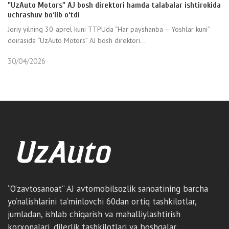
"UzAuto Motors" AJ bosh direktori hamda talabalar ishtirokida
uchrashuv bo‘lib o‘tdi
Joriy yilning 30-aprel kuni TTPUda “Har payshanba – Yoshlar kuni”
doirasida “UzAuto Motors” AJ bosh direktori...
30/04/2026
“O‘zavtosanoat” AJ avtomobilsozlik sanoatining barcha
yo‘nalishlarini ta’minlovchi 60dan ortiq tashkilotlar,
jumladan, ishlab chiqarish va mahalliylashtirish
korxonalari, dilerlik tashkilotlari va boshqalar