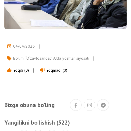
04/04/2026
event
Bo'lim:
“O‘zavtosanoat” AJda yoshlar siyosati
local_offer
Yoqdi (0)
Yoqmadi (0)
thumb_up
thumb_down
Bizga obuna bo'ling
Yangilikni bo'lishish (522)