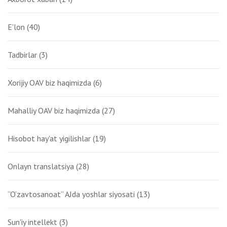
E'lon
(40)
Tadbirlar
(3)
Xorijiy OAV biz haqimizda
(6)
Mahalliy OAV biz haqimizda
(27)
Hisobot hay'at yigilishlar
(19)
Onlayn translatsiya
(28)
“O‘zavtosanoat” AJda yoshlar siyosati
(13)
Sun'iy intellekt
(3)