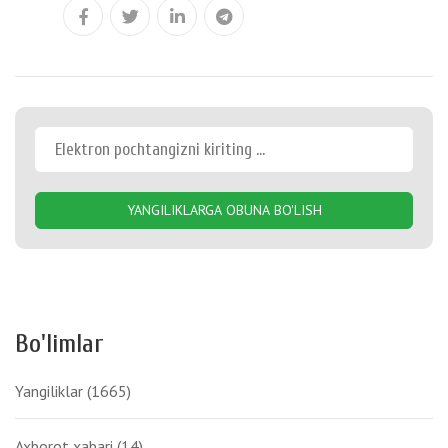
YANGILIKLARGA OBUNA BO'LISH
Bo'limlar
Yangiliklar
(1665)
Axborot xabari
(14)