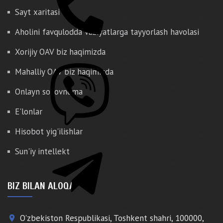
Sayt xaritasi
Aholini favqulodda vaziyatlarga tayyorlash havolasi
Xorijiy OAV biz haqimizda
Mahalliy OAV biz haqimizda
Onlayn so'rovnoma
E'lonlar
Hisobot yig'ilishlar
Sun'iy intellekt
BIZ BILAN ALOQA
O'zbekiston Respublikasi, Toshkent shahri, 100000,
place