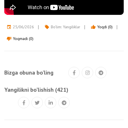
25/06/2026
Bo'lim:
Yangiliklar
Yoqdi (0)
event
local_offer
thumb_up
Yoqmadi (0)
thumb_down
Bizga obuna bo'ling
Yangilikni bo'lishish (421)