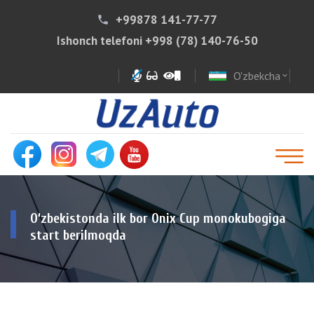
+99878 141-77-77
phone
Ishonch telefoni
+998 (78) 140-76-50
O'zbekcha
expand_more
O‘zbekistonda ilk bor Onix Cup monokubogiga
start berilmoqda