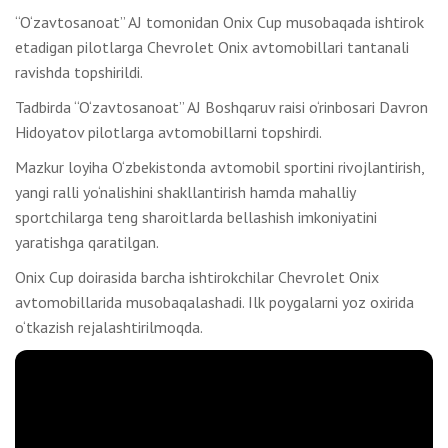
“O‘zavtosanoat” AJ tomonidan Onix Cup musobaqada ishtirok
etadigan pilotlarga Chevrolet Onix avtomobillari tantanali
ravishda topshirildi.
Tadbirda “O‘zavtosanoat” AJ Boshqaruv raisi o‘rinbosari Davron
Hidoyatov pilotlarga avtomobillarni topshirdi.
Mazkur loyiha O‘zbekistonda avtomobil sportini rivojlantirish,
yangi ralli yo‘nalishini shakllantirish hamda mahalliy
sportchilarga teng sharoitlarda bellashish imkoniyatini
yaratishga qaratilgan.
Onix Cup doirasida barcha ishtirokchilar Chevrolet Onix
avtomobillarida musobaqalashadi. Ilk poygalarni yoz oxirida
o‘tkazish rejalashtirilmoqda.