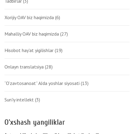
Tadbirlar
(3)
Xorijiy OAV biz haqimizda
(6)
Mahalliy OAV biz haqimizda
(27)
Hisobot hay'at yigilishlar
(19)
Onlayn translatsiya
(28)
“O‘zavtosanoat” AJda yoshlar siyosati
(13)
Sun'iy intellekt
(3)
O'xshash yangiliklar