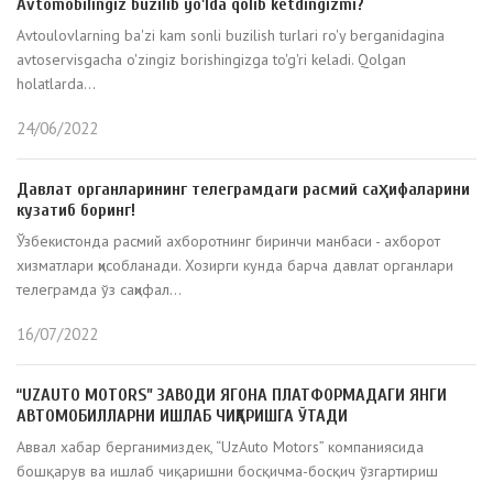
Avtomobilingiz buzilib yo'lda qolib ketdingizmi?
Avtoulovlarning ba'zi kam sonli buzilish turlari ro'y berganidagina
avtoservisgacha o'zingiz borishingizga to'g'ri keladi. Qolgan
holatlarda...
24/06/2022
Давлат органларининг телеграмдаги расмий саҳифаларини
кузатиб боринг!
Ўзбекистонда расмий ахборотнинг биринчи манбаси - ахборот
хизматлари ҳисобланади. Хозирги кунда барча давлат органлари
телеграмда ўз саҳифал...
16/07/2022
“UZAUTO MOTORS” ЗАВОДИ ЯГОНА ПЛАТФОРМАДАГИ ЯНГИ
АВТОМОБИЛЛАРНИ ИШЛАБ ЧИҚАРИШГА ЎТАДИ
Аввал хабар берганимиздек, “UzAuto Motors” компаниясида
бошқарув ва ишлаб чиқаришни босқичма-босқич ўзгартириш