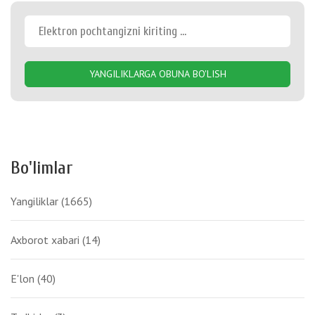
YANGILIKLARGA OBUNA BO'LISH
Bo'limlar
Yangiliklar
(1665)
Axborot xabari
(14)
E'lon
(40)