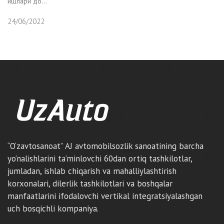
ишлари до...
24/06/2022
“O‘zavtosanoat” AJ avtomobilsozlik sanoatining barcha
yo‘nalishlarini ta’minlovchi 60dan ortiq tashkilotlar,
jumladan, ishlab chiqarish va mahalliylashtirish
korxonalari, dilerlik tashkilotlari va boshqalar
manfaatlarini ifodalovchi vertikal integratsiyalashgan
uch bosqichli kompaniya.