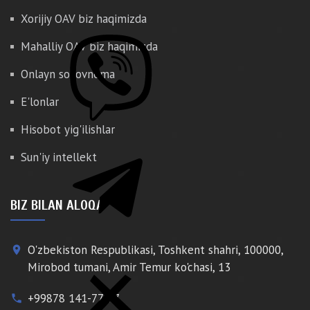
Xorijiy OAV biz haqimizda
Mahalliy OAV biz haqimizda
Onlayn so'rovnoma
E'lonlar
Hisobot yig'ilishlar
Sun'iy intellekt
BIZ BILAN ALOQA
O'zbekiston Respublikasi, Toshkent shahri, 100000,
place
Mirobod tumani, Amir Temur ko'chasi, 13
+99878 141-77-77
phone