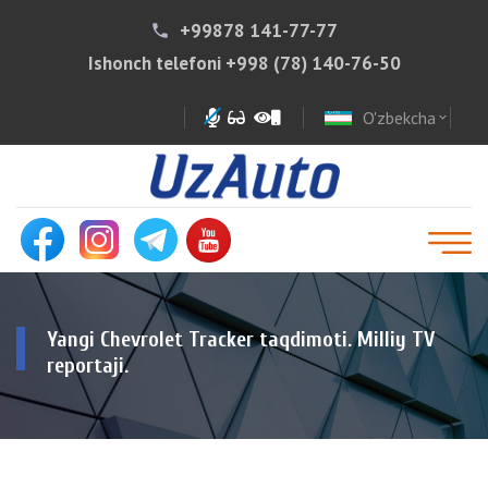
+99878 141-77-77
phone
Ishonch telefoni
+998 (78) 140-76-50
O'zbekcha
expand_more
Yangi Chevrolet Tracker taqdimoti. Milliy TV
reportaji.