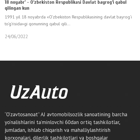
18 noyabr' - O‘zbekiston Respublikasi Davlat bayrog‘i qabul
qilingan kun
1991 yil 18 noyabrda «O‘zbekiston Respublikasining davlat bayrog‘i
to‘g‘risida»gi qonunning qabul qili...
24/06/2022
“O‘zavtosanoat” AJ avtomobilsozlik sanoatining barcha
yo‘nalishlarini ta’minlovchi 60dan ortiq tashkilotlar,
jumladan, ishlab chiqarish va mahalliylashtirish
korxonalari, dilerlik tashkilotlari va boshqalar