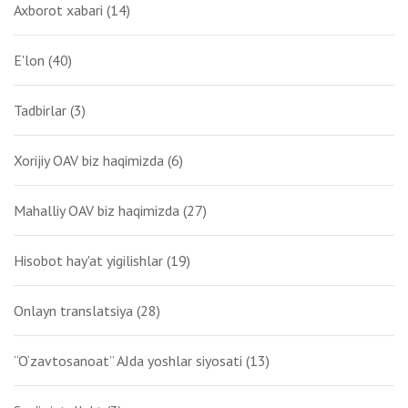
Axborot xabari
(14)
E'lon
(40)
Tadbirlar
(3)
Xorijiy OAV biz haqimizda
(6)
Mahalliy OAV biz haqimizda
(27)
Hisobot hay'at yigilishlar
(19)
Onlayn translatsiya
(28)
“O‘zavtosanoat” AJda yoshlar siyosati
(13)