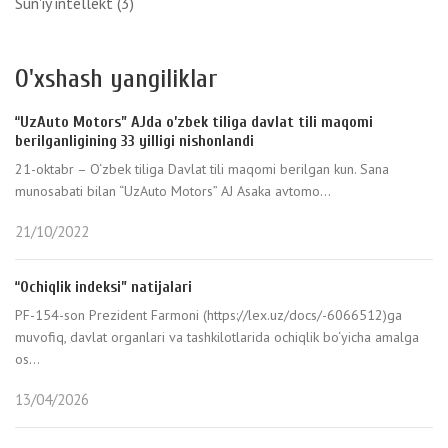
Sun'iy intellekt
(3)
O'xshash yangiliklar
“UzAuto Motors” AJda o’zbek tiliga davlat tili maqomi
berilganligining 33 yilligi nishonlandi
21-oktabr – O‘zbek tiliga Davlat tili maqomi berilgan kun. Sana
munosabati bilan “UzAuto Motors” AJ Asaka avtomo...
21/10/2022
“Ochiqlik indeksi” natijalari
PF-154-son Prezident Farmoni (https://lex.uz/docs/-6066512)ga
muvofiq, davlat organlari va tashkilotlarida ochiqlik bo‘yicha amalga
os...
13/04/2026