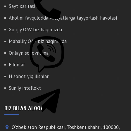
Sayt xaritasi
Aholini favqulodda vaziyatlarga tayyorlash havolasi
Xorijiy OAV biz haqimizda
Mahalliy OAV biz haqimizda
Onlayn so'rovnoma
E'lonlar
Hisobot yig'ilishlar
Sun'iy intellekt
BIZ BILAN ALOQA
O'zbekiston Respublikasi, Toshkent shahri, 100000,
place