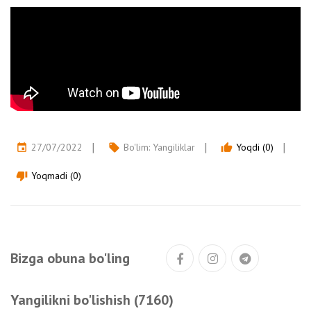
27/07/2022
Bo'lim:
Yangiliklar
Yoqdi (0)
event
local_offer
thumb_up
Yoqmadi (0)
thumb_down
Bizga obuna bo'ling
Yangilikni bo'lishish (7160)