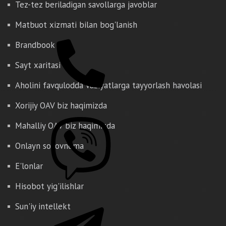
Tez-tez beriladigan savollarga javoblar
Matbuot xizmati bilan bog'lanish
Brandbook
Sayt xaritasi
Aholini favqulodda vaziyatlarga tayyorlash havolasi
Xorijiy OAV biz haqimizda
Mahalliy OAV biz haqimizda
Onlayn so'rovnoma
E'lonlar
Hisobot yig'ilishlar
Sun'iy intellekt