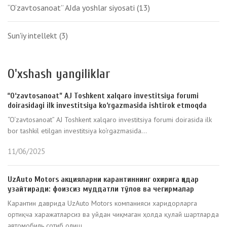
“O‘zavtosanoat” AJda yoshlar siyosati
(13)
Sun'iy intellekt
(3)
O'xshash yangiliklar
“O‘zavtosanoat” AJ Toshkent xalqaro investitsiya forumi
doirasidagi ilk investitsiya ko‘rgazmasida ishtirok etmoqda
“O‘zavtosanoat” AJ Toshkent xalqaro investitsiya forumi doirasida ilk
bor tashkil etilgan investitsiya ko‘rgazmasida...
11/06/2025
UzAuto Motors акцияларни карантиннинг охирига қадар
узайтиради: фоизсиз муддатли тўлов ва чегирмалар
Карантин даврида UzAuto Motors компанияси харидорларга
ортиқча харажатларсиз ва уйдан чиқмаган ҳолда қулай шартларда
автомобиль сотиб олиш...