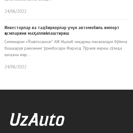
24/06/2022
Инвесторлар ва тадбиркорлар учун автомобиль импорт
қисмларини маҳаллийлаштириш
Семинарни «Ўзавтосаноат” АЖ Ишлаб чиқариш масалалари бўйича
бошқарув раисининг ўринбосари Фарход Тўраев кириш сўзида
қисқача мар...
24/06/2022