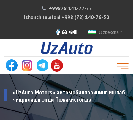
+99878 141-77-77
phone
Ishonch telefoni
+998 (78) 140-76-50
O'zbekcha
expand_more
«UzAuto Motors» автомобилларининг ишлаб
чиқарилиши энди Тожикистонда