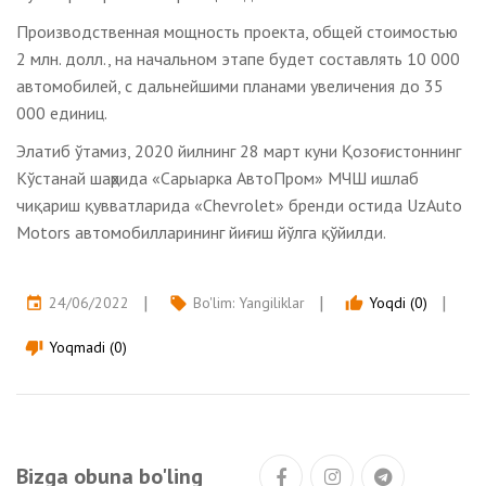
Производственная мощность проекта, общей стоимостью
2 млн. долл., на начальном этапе будет составлять 10 000
автомобилей, с дальнейшими планами увеличения до 35
000 единиц.
Элатиб ўтамиз, 2020 йилнинг 28 март куни Қозоғистоннинг
Кўстанай шаҳрида «Сарыарка АвтоПром» МЧШ ишлаб
чиқариш қувватларида «Chevrolet» бренди остида UzAuto
Motors автомобилларининг йиғиш йўлга қўйилди.
24/06/2022
Bo'lim:
Yangiliklar
Yoqdi (0)
event
local_offer
thumb_up
Yoqmadi (0)
thumb_down
Bizga obuna bo'ling