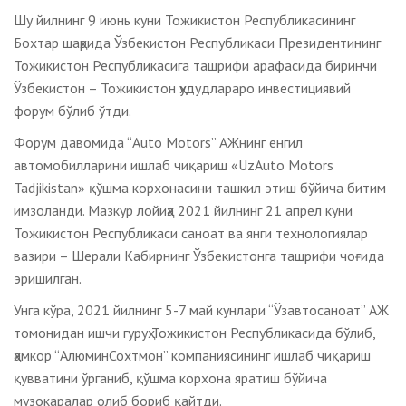
Шу йилнинг 9 июнь куни Тожикистон Республикасининг
Бохтар шаҳрида Ўзбекистон Республикаси Президентининг
Тожикистон Республикасига ташрифи арафасида биринчи
Ўзбекистон – Тожикистон ҳудудлараро инвестициявий
форум бўлиб ўтди.
Форум давомида “Auto Motors” АЖнинг енгил
автомобилларини ишлаб чиқариш «UzAuto Motors
Tadjikistan» қўшма корхонасини ташкил этиш бўйича битим
имзоланди. Мазкур лойиҳа 2021 йилнинг 21 апрел куни
Тожикистон Республикаси саноат ва янги технологиялар
вазири – Шерали Кабирнинг Ўзбекистонга ташрифи чоғида
эришилган.
Унга кўра, 2021 йилнинг 5-7 май кунлари “Ўзавтосаноат” АЖ
томонидан ишчи гуруҳ Тожикистон Республикасида бўлиб,
ҳамкор “АлюминСохтмон” компаниясининг ишлаб чиқариш
қувватини ўрганиб, қўшма корхона яратиш бўйича
музокаралар олиб бориб қайтди.