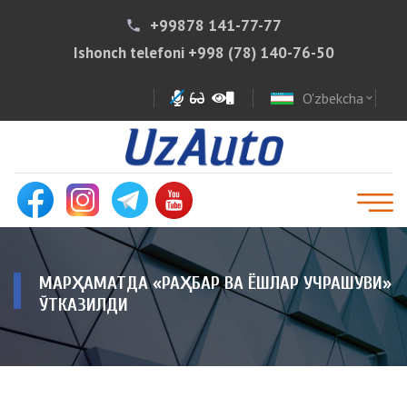
+99878 141-77-77
phone
Ishonch telefoni
+998 (78) 140-76-50
O'zbekcha
expand_more
МАРҲАМАТДА «РАҲБАР ВА ЁШЛАР УЧРАШУВИ»
ЎТКАЗИЛДИ