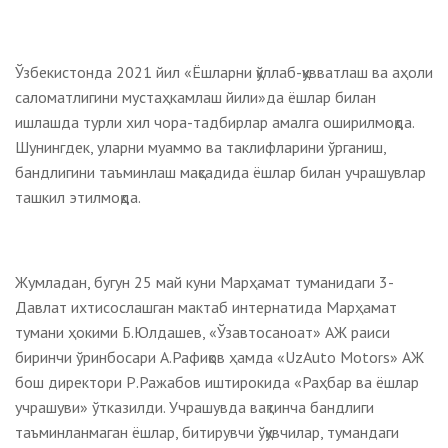
Ўзбекистонда 2021 йил «Ёшларни қўллаб-қувватлаш ва аҳоли
саломатлигини мустаҳкамлаш йили»да ёшлар билан
ишлашда турли хил чора-тадбирлар амалга оширилмоқда.
Шунингдек, уларни муаммо ва таклифларини ўрганиш,
бандлигини таъминлаш мақсадида ёшлар билан учрашувлар
ташкил этилмоқда.
Жумладан, бугун 25 май куни Марҳамат туманидаги 3-
Давлат ихтисослашган мактаб интернатида Марҳамат
тумани ҳокими Б.Юлдашев, «Ўзавтосаноат» АЖ раиси
биринчи ўринбосари А.Рафиқов ҳамда «UzAuto Motors» АЖ
бош директори Р.Ражабов иштирокида «Раҳбар ва ёшлар
учрашуви» ўтказилди. Учрашувда вақтинча бандлиги
таъминланмаган ёшлар, битирувчи ўқувчилар, тумандаги