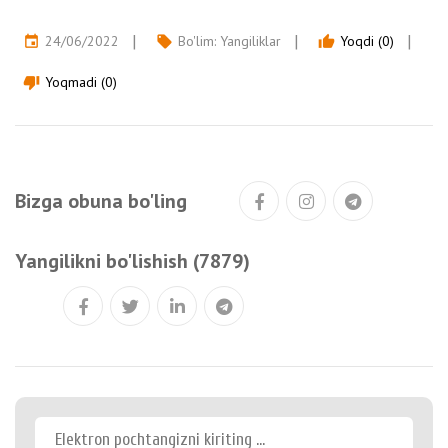
24/06/2022
Bo'lim:
Yangiliklar
Yoqdi (0)
event
local_offer
thumb_up
Yoqmadi (0)
thumb_down
Bizga obuna bo'ling
Yangilikni bo'lishish (7879)