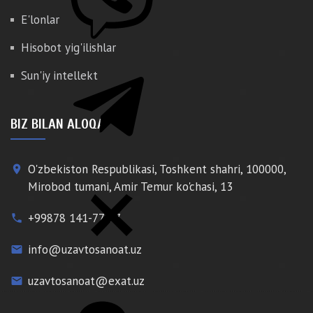
E'lonlar
Hisobot yig'ilishlar
Sun'iy intellekt
BIZ BILAN ALOQA
O'zbekiston Respublikasi, Toshkent shahri, 100000,
place
Mirobod tumani, Amir Temur ko'chasi, 13
+99878 141-77-77
phone
info@uzavtosanoat.uz
email
uzavtosanoat@exat.uz
email