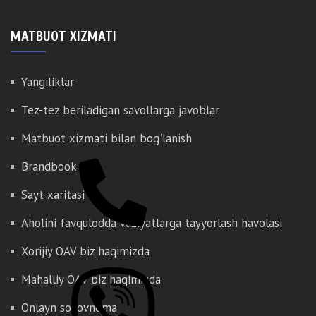
MATBUOT XIZMATI
Yangiliklar
Tez-tez beriladigan savollarga javoblar
Matbuot xizmati bilan bog'lanish
Brandbook
Sayt xaritasi
Aholini favqulodda vaziyatlarga tayyorlash havolasi
Xorijiy OAV biz haqimizda
Mahalliy OAV biz haqimizda
Onlayn so'rovnoma