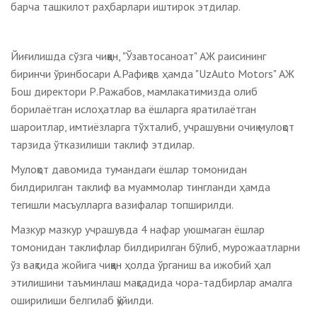
барча ташкилот раҳбарлари иштирок этдилар.
Йиғилишда сўзга чиққан, "Ўзавтосаноат" АЖ раисининг
биринчи ўринбосари А.Рафиқов ҳамда "UzAuto Motors" АЖ
Бош директори Р.Ражабов, мамлакатимизда олиб
борилаётган ислоҳатлар ва ёшларга яратилаётган
шароитлар, имтиёзларга тўхталиб, учрашувни очиқ мулоқот
тарзида ўтказилиши таклиф этдилар.
Мулоқот давомида тумандаги ёшлар томонидан
билдирилган таклиф ва муаммолар тингланди ҳамда
тегишли масъулларга вазифалар топширилди.
Мазкур мазкур учрашувда 4 нафар уюшмаган ёшлар
томонидан таклифлар билдирилган бўлиб, мурожаатларни
ўз вақтида жойига чиққан ҳолда ўрганиш ва ижобий ҳал
этилишини таъминлаш мақсадида чора-тадбирлар амалга
оширилиши белгилаб қўйилди.