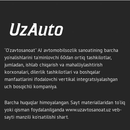
“O‘zavtosanoat” AJ avtomobilsozlik sanoatining barcha
yo‘nalishlarini ta’minlovchi 60dan ortiq tashkilotlar,
jumladan, ishlab chiqarish va mahalliylashtirish
korxonalari, dilerlik tashkilotlari va boshqalar
manfaatlarini ifodalovchi vertikal integratsiyalashgan
uch bosqichli kompaniya.
Barcha huquqlar himoyalangan. Sayt materiallaridan to‘liq
yoki qisman foydalanilganda www.uzavtosanoat.uz veb-
sayti manzili ko‘rsatilishi shart.