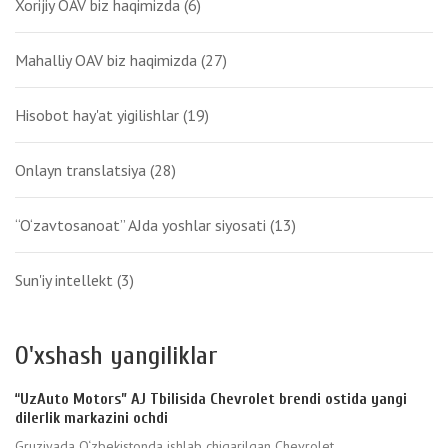
Xorijiy OAV biz haqimizda
(6)
Mahalliy OAV biz haqimizda
(27)
Hisobot hay'at yigilishlar
(19)
Onlayn translatsiya
(28)
“O‘zavtosanoat” AJda yoshlar siyosati
(13)
Sun'iy intellekt
(3)
O'xshash yangiliklar
“UzAuto Motors” AJ Tbilisida Chevrolet brendi ostida yangi
dilerlik markazini ochdi
Gruziyada O‘zbekistonda ishlab chiqarilgan Chevrolet