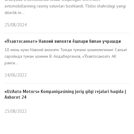
avtomobillarining rasmiy sotuvlari boshlandi. Tbilisi shahridagi yangi
dilerlik m...
25/08/2024
«Ўзавтосаноат» Навоий вилояти ёшлари билан учрашди
10 июнь куни Навоий вилояти Томди тумани ҳокимлигининг Санъат
саройида туман ҳокими В. Алдабергенов, «Ўзавтосаноат» АК
раиси...
24/06/2022
«UzAuto Motors» Kompaniyasining joriy yilgi rejalari haqida |
Axborot 24
23/08/2022