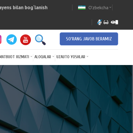
yens bilan bog‘lanish
O'zbekcha
w
expand_more
SO'RANG JAVOB BERAMIZ
MATBUOT XIZMATI
ALOQALAR
UZAUTO YOSHLAR