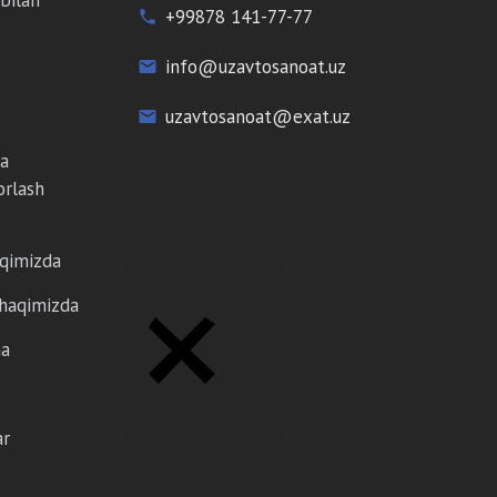
+99878 141-77-77
phone
info@uzavtosanoat.uz
email
uzavtosanoat@exat.uz
email
da
orlash
aqimizda
 haqimizda
ma
ar