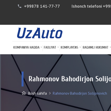
+99878 141-77-77
Ishonch telefoni
+99
phone
KOMPANIYA HAQIDA
FAOLIYAT
KOMPLAYENS
RAQAMLI HUKUMAT
Rahmonov Bahodirjon Solij
Bosh sahifa
Rahmonov Bahodirjon Solijonovich