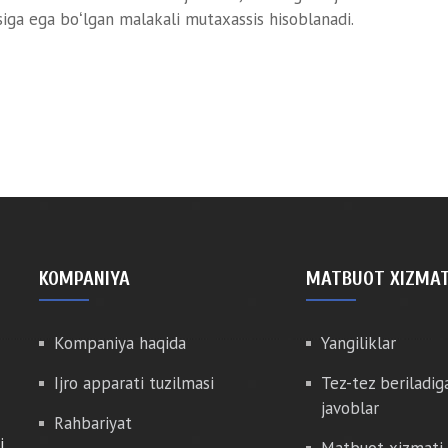
asiga ega boʻlgan malakali mutaxassis hisoblanadi.
KOMPANIYA
MATBUOT XIZMAT
Kompaniya haqida
Yangiliklar
Ijro apparati tuzilmasi
Tez-tez beriladig
javoblar
Rahbariyat
i
Matbuot xizmati 