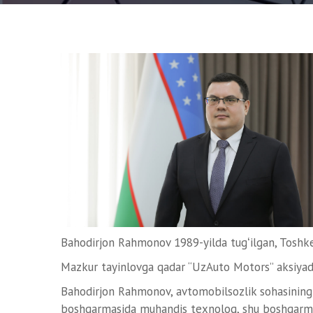
Bahodirjon Rahmonov 1989-yilda tugʻilgan, Toshke
Mazkur tayinlovga qadar “UzAuto Motors” aksiyadorl
Bahodirjon Rahmonov, avtomobilsozlik sohasining t
boshqarmasida muhandis texnolog, shu boshqarmada 