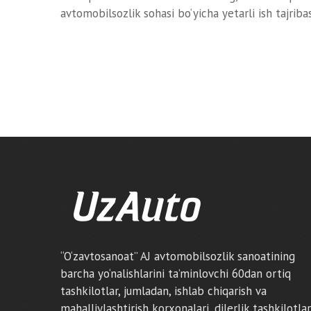
avtomobilsozlik sohasi bo‘yicha yetarli ish tajrib
“O‘zavtosanoat” AJ avtomobilsozlik sanoatining
barcha yo‘nalishlarini ta’minlovchi 60dan ortiq
tashkilotlar, jumladan, ishlab chiqarish va
mahalliylashtirish korxonalari, dilerlik tashkilotlar