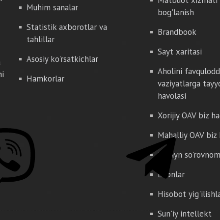
Muhim sanalar
bog'lanish
Statistik axborotlar va
Brandbook
tahlillar
Sayt xaritasi
Asosiy ko'rsatkichlar
a
Aholini favqulod
hi
Hamkorlar
vaziyatlarga tayy
havolasi
Xorijiy OAV biz h
Mahalliy OAV biz
Onlayn so'rovno
E'lonlar
Hisobot yig'ilishl
Sun'iy intellekt