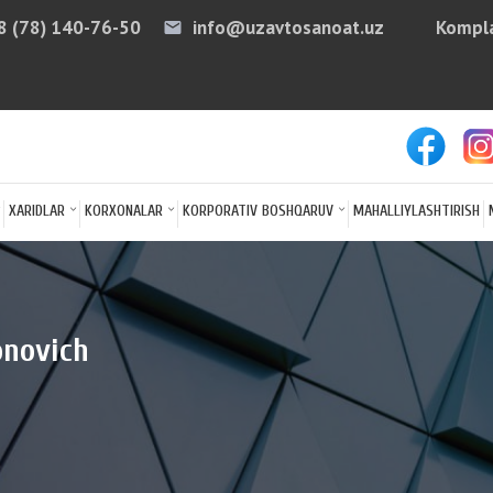
8 (78) 140-76-50
info@uzavtosanoat.uz
Kompla
email
arro
XARIDLAR
KORXONALAR
KORPORATIV BOSHQARUV
MAHALLIYLASHTIRISH
onovich