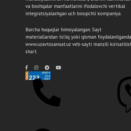
va boshqalar manfaatlarini ifodalovchi vertikal
integratsiyalashgan uch bosqichli kompaniya.
Barcha huquqlar himoyalangan. Sayt
materiallaridan to‘liq yoki qisman foydalanilgand
www.uzavtosanoat.uz veb-sayti manzili ko‘rsatilis
shart.