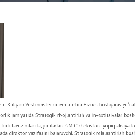
nt Xalqaro Vestminster universitetini Biznes boshqaruv yoʻna
ik jamiyatida Strategik rivojlantirish va investitsiyalar bosh
urli lavozimlarida, jumladan “GM O‘zbekiston” yopiq aksiyadorl
direktor vazifasini bajaruvchi, Strategik rejalashtirish bosh