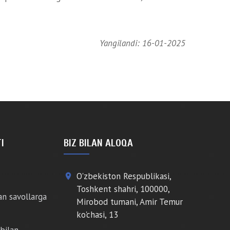
Yangilandi: 16-01-2025
I
BIZ BILAN ALOQA
O'zbekiston Respublikasi,
place
Toshkent shahri, 100000,
an savollarga
Mirobod tumani, Amir Temur
ko'chasi, 13
bilan