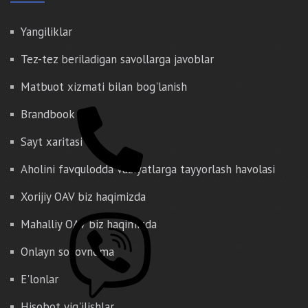
Yangiliklar
Tez-tez beriladigan savollarga javoblar
Matbuot xizmati bilan bog'lanish
Brandbook
Sayt xaritasi
Aholini favqulodda vaziyatlarga tayyorlash havolasi
Xorijiy OAV biz haqimizda
Mahalliy OAV biz haqimizda
Onlayn so'rovnoma
E'lonlar
Hisobot yig'ilishlar