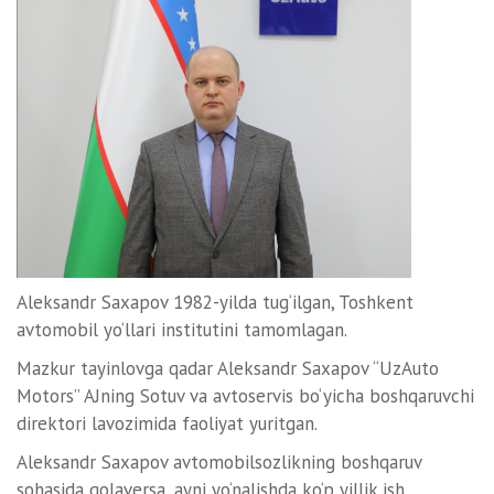
Aleksandr Saxapov 1982-yilda tug‘ilgan, Toshkent
avtomobil yo‘llari institutini tamomlagan.
Mazkur tayinlovga qadar Aleksandr Saxapov “UzAuto
Motors” AJning Sotuv va avtoservis bo‘yicha boshqaruvchi
direktori lavozimida faoliyat yuritgan.
Aleksandr Saxapov avtomobilsozlikning boshqaruv
sohasida qolaversa, ayni yo‘nalishda ko‘p yillik ish