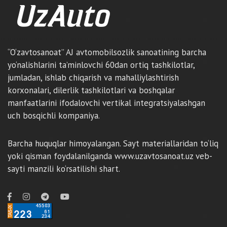
“O‘zavtosanoat” AJ avtomobilsozlik sanoatining barcha
yo‘nalishlarini ta’minlovchi 60dan ortiq tashkilotlar,
jumladan, ishlab chiqarish va mahalliylashtirish
korxonalari, dilerlik tashkilotlari va boshqalar
manfaatlarini ifodalovchi vertikal integratsiyalashgan
uch bosqichli kompaniya.
Barcha huquqlar himoyalangan. Sayt materiallaridan to‘liq
yoki qisman foydalanilganda www.uzavtosanoat.uz veb-
sayti manzili ko‘rsatilishi shart.