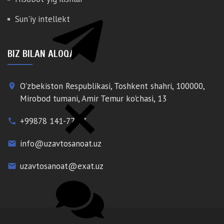
Sun'iy intellekt
BIZ BILAN ALOQA
O'zbekiston Respublikasi, Toshkent shahri, 100000,
place
Mirobod tumani, Amir Temur ko'chasi, 13
+99878 141-77-77
phone
info@uzavtosanoat.uz
email
uzavtosanoat@exat.uz
email