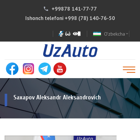
+99878 141-77-77
phone
Ishonch telefoni
+998 (78) 140-76-50
O'zbekcha
expand_more
Saxapov Aleksandr Aleksandrovich