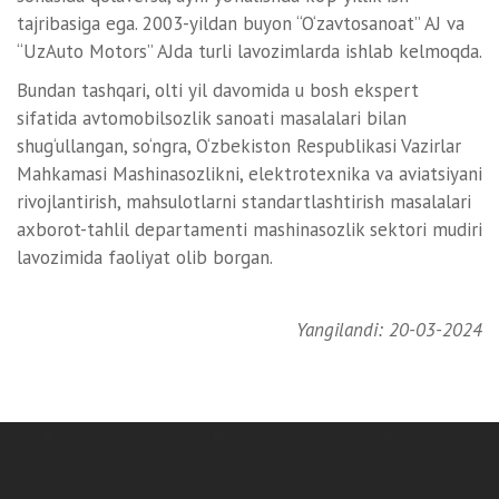
tajribasiga ega. 2003-yildan buyon “O‘zavtosanoat” AJ va
“UzAuto Motors” AJda turli lavozimlarda ishlab kelmoqda.
Bundan tashqari, olti yil davomida u bosh ekspert
sifatida avtomobilsozlik sanoati masalalari bilan
shug‘ullangan, so‘ngra, O‘zbekiston Respublikasi Vazirlar
Mahkamasi Mashinasozlikni, elektrotexnika va aviatsiyani
rivojlantirish, mahsulotlarni standartlashtirish masalalari
axborot-tahlil departamenti mashinasozlik sektori mudiri
lavozimida faoliyat olib borgan.
Yangilandi: 20-03-2024