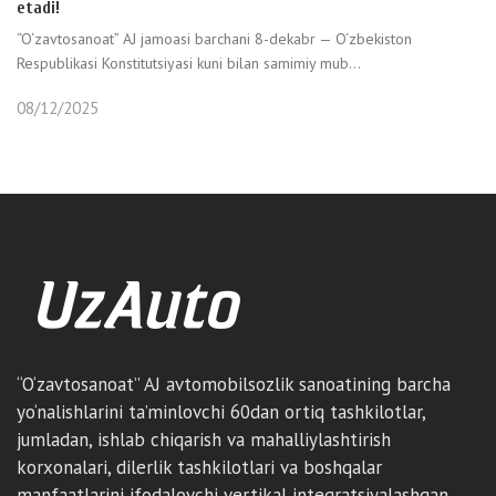
etadi!
“O‘zavtosanoat” AJ jamoasi barchani 8-dekabr — O‘zbekiston
Respublikasi Konstitutsiyasi kuni bilan samimiy mub...
08/12/2025
“O‘zavtosanoat” AJ avtomobilsozlik sanoatining barcha
yo‘nalishlarini ta’minlovchi 60dan ortiq tashkilotlar,
jumladan, ishlab chiqarish va mahalliylashtirish
korxonalari, dilerlik tashkilotlari va boshqalar
manfaatlarini ifodalovchi vertikal integratsiyalashgan