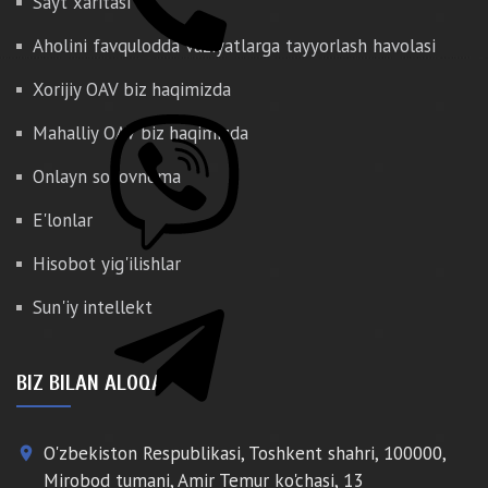
Sayt xaritasi
Aholini favqulodda vaziyatlarga tayyorlash havolasi
Xorijiy OAV biz haqimizda
Mahalliy OAV biz haqimizda
Onlayn so'rovnoma
E'lonlar
Hisobot yig'ilishlar
Sun'iy intellekt
BIZ BILAN ALOQA
O'zbekiston Respublikasi, Toshkent shahri, 100000,
place
Mirobod tumani, Amir Temur ko'chasi, 13