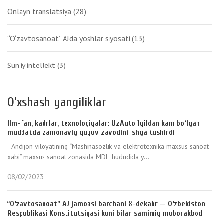
Onlayn translatsiya
(28)
“O‘zavtosanoat” AJda yoshlar siyosati
(13)
Sun'iy intellekt
(3)
O'xshash yangiliklar
Ilm-fan, kadrlar, texnologiyalar: UzAuto 1yildan kam boʻlgan
muddatda zamonaviy quyuv zavodini ishga tushirdi
Andijon viloyatining “Mashinasozlik va elektrotexnika maxsus sanoat
xabi” maxsus sanoat zonasida MDH hududida y...
08/02/2023
“O‘zavtosanoat” AJ jamoasi barchani 8-dekabr — O‘zbekiston
Respublikasi Konstitutsiyasi kuni bilan samimiy muborakbod