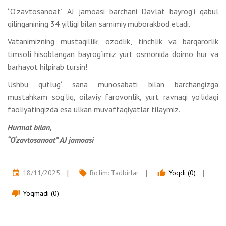
“O‘zavtosanoat” AJ jamoasi barchani Davlat bayrog‘i qabul
qilinganining 34 yilligi bilan samimiy muborakbod etadi.
Vatanimizning mustaqillik, ozodlik, tinchlik va barqarorlik
timsoli hisoblangan bayrog‘imiz yurt osmonida doimo hur va
barhayot hilpirab tursin!
Ushbu qutlug‘ sana munosabati bilan barchangizga
mustahkam sog‘liq, oilaviy farovonlik, yurt ravnaqi yo‘lidagi
faoliyatingizda esa ulkan muvaffaqiyatlar tilaymiz.
Hurmat bilan,
“O‘zavtosanoat” AJ jamoasi
18/11/2025
Bo'lim:
Tadbirlar
Yoqdi (0)
event
local_offer
thumb_up
Yoqmadi (0)
thumb_down