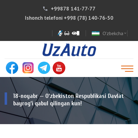
+99878 141-77-77
phone
Ishonch telefoni
+998 (78) 140-76-50
O'zbekcha
expand_more
18-noyabr — O‘zbekiston Respublikasi Davlat
bayrog‘i qabul qilingan kun!