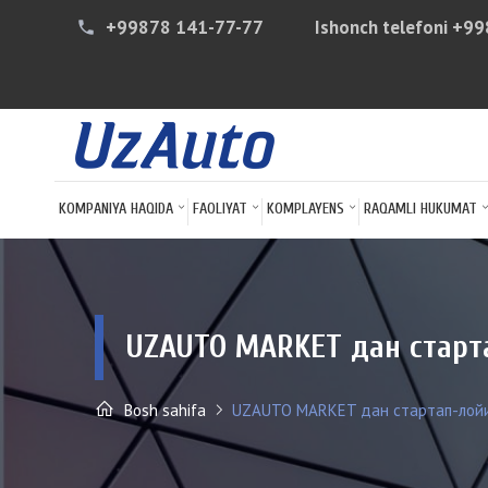
+99878 141-77-77
Ishonch telefoni
+99
phone
KOMPANIYA HAQIDA
FAOLIYAT
KOMPLAYENS
RAQAMLI HUKUMAT
UZAUTO MARKET дан старт
Bosh sahifa
UZAUTO MARKET дан стартап-лойиҳ