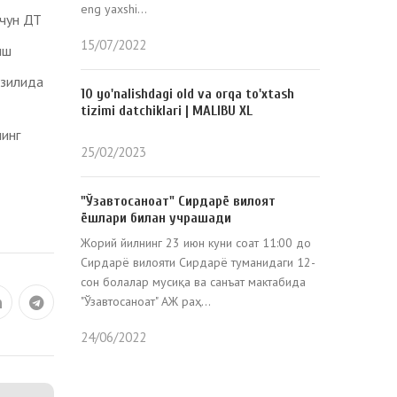
eng yaxshi...
учун ДТ
15/07/2022
иш
нзилида
10 yo'nalishdagi old va orqa to'xtash
tizimi datchiklari | MALIBU XL
нинг
25/02/2023
"Ўзавтосаноат" Сирдарё вилоят
ёшлари билан учрашади
Жорий йилнинг 23 июн куни соат 11:00 до
Сирдарё вилояти Сирдарё туманидаги 12-
сон болалар мусиқа ва санъат мактабида
"Ўзавтосаноат" АЖ раҳ...
24/06/2022