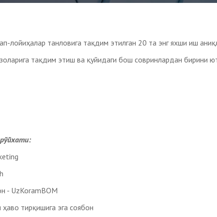
п-лойиҳалар танловига тақдим этилган 20 та энг яхши иш аниқ
ъзоларига тақдим этиш ва қуйидаги бош совринлардан бирини ю
 рўйхати:
keting
h
он - UzKoramBOM
 ҳаво тирқишига эга соябон