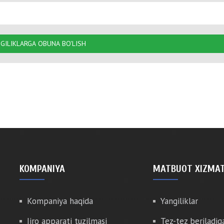
GILIKLARGA OBUNA BO'LISH
KOMPANIYA
MATBUOT XIZMAT
Kompaniya haqida
Yangiliklar
Ijro apparati tuzilmasi
Tez-tez beriladig