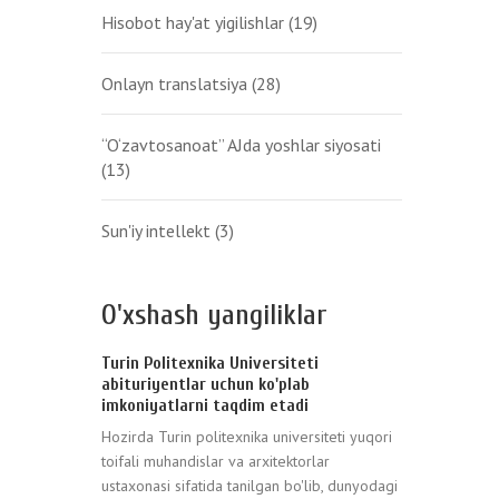
Hisobot hay'at yigilishlar
(19)
Onlayn translatsiya
(28)
“O‘zavtosanoat” AJda yoshlar siyosati
(13)
Sun'iy intellekt
(3)
O'xshash yangiliklar
Turin Politexnika Universiteti
abituriyentlar uchun ko'plab
imkoniyatlarni taqdim etadi
Hozirda Turin politexnika universiteti yuqori
toifali muhandislar va arxitektorlar
ustaxonasi sifatida tanilgan bo'lib, dunyodagi