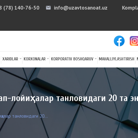
8 (78) 140-76-50
info@uzavtosanoat.uz
Kompla
email
arro
XARIDLAR
KORXONALAR
KORPORATIV BOSHQARUV
MAHALLIYLASHTIRISH
ап-лойиҳалар танловидаги 20 та 
алар танловидаги 20...