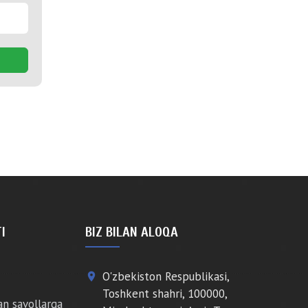
I
BIZ BILAN ALOQA
O'zbekiston Respublikasi,
place
Toshkent shahri, 100000,
an savollarga