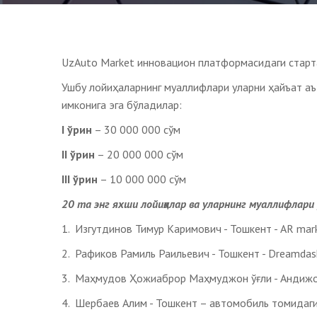
UzAuto Market инновацион платформасидаги старта
Ушбу лойиҳаларнинг муаллифлари уларни ҳайъат а
имконига эга бўладилар:
I ўрин
– 30 000 000 сўм
II ўрин
– 20 000 000 сўм
III ўрин
– 10 000 000 сўм
20 та энг яхши лойиҳалар ва уларнинг муаллифлари
1. Изгутдинов Тимур Каримович - Тошкент - AR mar
2. Рафиков Рамиль Раильевич - Тошкент - Dreamdas
3. Маҳмудов Ҳожиаброр Маҳмуджон ўғли - Андиж
4. Шербаев Алим - Тошкент – автомобиль томидаги