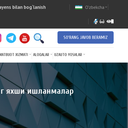
yens bilan bog‘lanish
O'zbekcha
w
expand_more
SO'RANG JAVOB BERAMIZ
MATBUOT XIZMATI
ALOQALAR
UZAUTO YOSHLAR
энг яхши ишланмалар