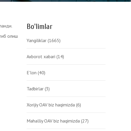
Bo'limlar
ланди.
тиб олиш
Yangiliklar
(1665)
Axborot xabari
(14)
E'lon
(40)
Tadbirlar
(3)
Xorijiy OAV biz haqimizda
(6)
Mahalliy OAV biz haqimizda
(27)