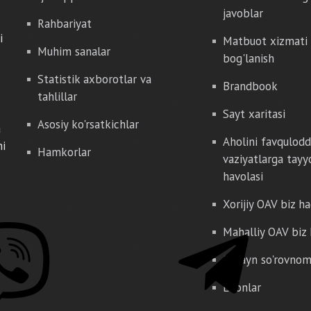
javoblar
Rahbariyat
i
Matbuot xizmati 
Muhim sanalar
bog'lanish
Statistik axborotlar va
Brandbook
tahlillar
Sayt xaritasi
Asosiy ko'rsatkichlar
a
Aholini favqulod
hi
Hamkorlar
vaziyatlarga tayy
havolasi
Xorijiy OAV biz h
Mahalliy OAV biz
Onlayn so'rovno
E'lonlar