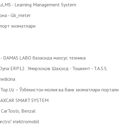
uLMS - Learning Management System
она - Gb_meter
спорт хизматлари
 - DAMAS LABO базасида махсус техника
yna ERP12. Умирзоқов Шаҳзод - Тошкент - T.A.S.S.
edicina
Top.Uz – Ўзбекистон молия ва банк хизматлари портали
 SHAXCAR SMART SYSTEM
 CarTools, Benzal
ectro" elektromobil