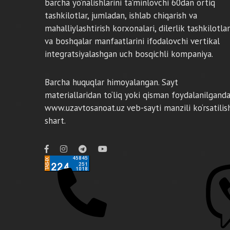
barcha yo‘nalishlarini ta’minlovchi 60dan ortiq
tashkilotlar, jumladan, ishlab chiqarish va
mahalliylashtirish korxonalari, dilerlik tashkilotlar
va boshqalar manfaatlarini ifodalovchi vertikal
integratsiyalashgan uch bosqichli kompaniya.
Barcha huquqlar himoyalangan. Sayt
materiallaridan to‘liq yoki qisman foydalanilgand
www.uzavtosanoat.uz veb-sayti manzili ko‘rsatilis
shart.