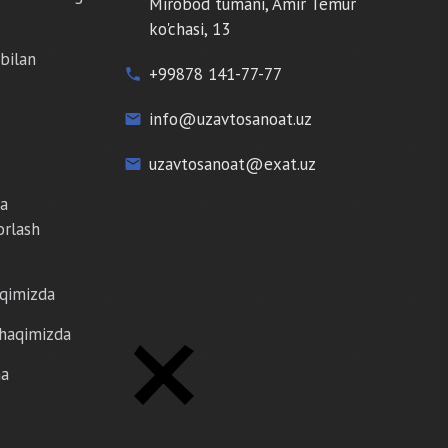
Mirobod tumani, Amir Temur
ko'chasi, 13
bilan
+99878 141-77-77
phone
info@uzavtosanoat.uz
email
uzavtosanoat@exat.uz
email
da
orlash
aqimizda
 haqimizda
ma