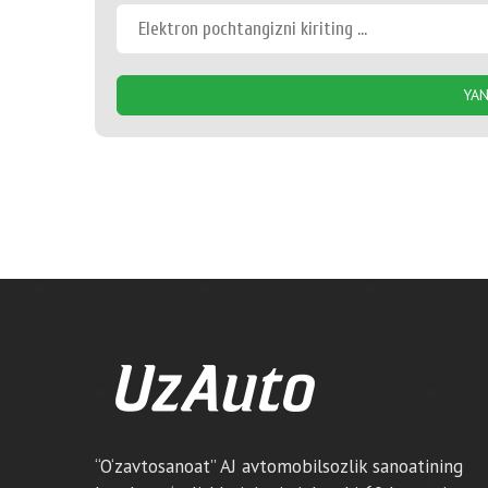
YAN
“O‘zavtosanoat” AJ avtomobilsozlik sanoatining