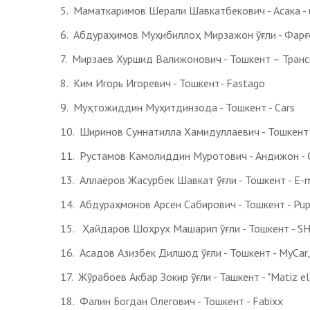
5. Маматкаримов Шерали Шавкатбекович - Асака - 
6. Абдураҳимов Муҳибиллоҳ Мирзажон ўғли - Фарғ
7. Мирзаев Хуршид Валижонович - Тошкент – Тран
8. Ким Игорь Игоревич - Тошкент- Fastago
9. Муҳтожиддин Муҳитдинзода - Тошкент - Сars
10. Ширинов Суннатилла Хамидуллаевич - Тошкент
11. Рустамов Камолиддин Муротович - Андижон - O
13. Аллаёров Жасурбек Шавкат ўғли - Тошкент - E-m
14. Абдураҳмонов Арсен Сабирович - Тошкент - Pup
15. Ҳайдаров Шоҳрух Машарип ўғли - Тошкент -
16. Асадов Азизбек Дилшод ўғли - Тошкент - MyCar,
17. Жўрабоев Акбар Зокир ўғли - Ташкент - "Matiz el
18. Фалин Богдан Олегович - Тошкент - Fabixx