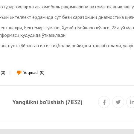
тотураргоҳларда автомобиль рақамларини автоматик аниқлаш 
нъий интеллект ёрдамида сут бези саратонини диагностика қил
нт шаҳри, Бектемир тумани, Ҳусайн Бойқаро кўчаси, 28а уй ма
тформаси ҳудудида ўтказилади.
 энг пухта ўйланган ва истиқболли лойиҳани танлаб олади, улар
(0)
Yoqmadi (0)
thumb_down
Yangilikni bo'lishish (7832)