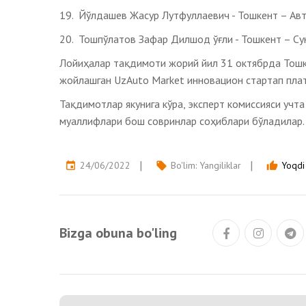
19. Йўлдашев Жасур Лутфуллаевич - Тошкент – Ав
20. Тошпўлатов Зафар Дилшод ўғли - Тошкент – Су
Лойиҳалар тақдимоти жорий йил 31 октябрда Тошке
жойлашган UzAuto Market инновацион стартап пла
Тақдимотлар якунига кўра, эксперт комиссияси учта
муаллифлари бош совринлар соҳиблари бўладилар.
24/06/2022
Bo'lim:
Yangiliklar
Yoqdi 
event
local_offer
thumb_up
Bizga obuna bo'ling