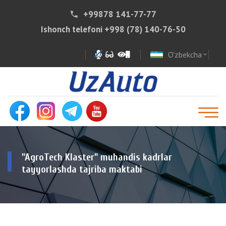
+99878 141-77-77
phone
Ishonch telefoni
+998 (78) 140-76-50
O'zbekcha
expand_more
"AgroTech Klaster" muhandis kadrlar
tayyorlashda tajriba maktabi