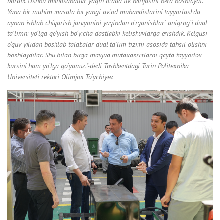
bordik. Ushbu munosabatlar yaqin orada ilk natijasini bera boshlaydi.
Yana bir muhim masala bu yangi avlod muhandislarini tayyorlashda
aynan ishlab chiqarish jarayonini yaqindan o‘rganishlari aniqrog‘i dual
ta'limni yo‘lga qo‘yish bo‘yicha dastlabki kelishuvlarga erishdik. Kelgusi
o‘quv yilidan boshlab talabalar dual ta'lim tizimi asosida tahsil olishni
boshlaydilar. Shu bilan birga mavjud mutaxassislarni qayta tayyorlov
kursini ham yo‘lga qo‘yamiz."-dedi Toshkentdagi Turin Politexnika
Universiteti rektori Olimjon To‘ychiyev.