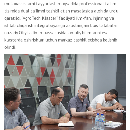
mutaxassislarni tayyorlash maqsadida professional ta’lim
tizimida dual ta’limni tashkil etish masalasiga alohida urg‘u
qaratildi. "AgroTech Klaster" faoliyati ilm-fan, injiniring va
ishlab chiqarish integratsiyasiga asoslangani bois talabalar
nazariy Oliy ta'lim muassasasida, amaliy bilimlarini esa
klasterda oshirishlari uchun markaz tashkil etishga kelishib
olindi.