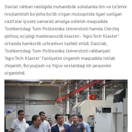
Davlat rahbari raisiligida muhandislik sohalarida ilm va ta'limni
rivojlantirish bo‘yicha bo‘lib o‘tgan muloqotida ilgari surilgan
vazifalar ijrosini samarali amalga oshirish maqsadida
Toshkentdagi Turin Politexnika Universiteti hamda Chirchiq
qishloq xo‘jaligi mashinasozlik klasteri - "AgroTech Klaster"
o‘rtasida hamkorlik uchrashuvi tashkil etildi. Dastlab,
Toshkentdagi Turin Politexnika Universiteti rahbariyati
"AgroTech Klaster" faoliyatini o‘rganish maqsadida Ishlab
chiqarish, Bo‘yoqlash va Yig‘uv sexlaridagi ish jarayonini
o‘rganishdi.