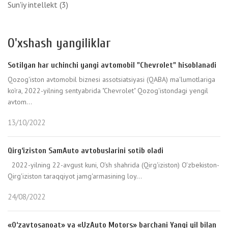
Sun'iy intellekt
(3)
O'xshash yangiliklar
Sotilgan har uchinchi yangi avtomobil "Chevrolet" hisoblanadi
Qozog'iston avtomobil biznesi assotsiatsiyasi (QABA) ma'lumotlariga
ko'ra, 2022-yilning sentyabrida "Chevrolet" Qozog'istondagi yengil
avtom...
13/10/2022
Qirg‘iziston SamAuto avtobuslarini sotib oladi
2022-yilning 22-avgust kuni, O'sh shahrida (Qirg'iziston) O'zbekiston-
Qirg'iziston taraqqiyot jamg'armasining loy...
24/08/2022
«O‘zavtosanoat» va «UzAuto Motors» barchani Yangi yil bilan