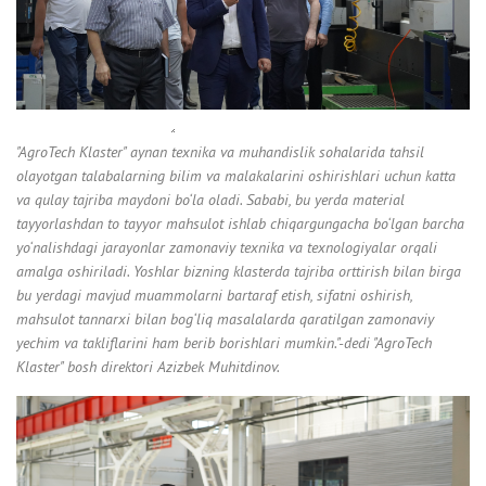
"AgroTech Klaster" aynan texnika va muhandislik sohalarida tahsil
olayotgan talabalarning bilim va malakalarini oshirishlari uchun katta
va qulay tajriba maydoni bo‘la oladi. Sababi, bu yerda material
tayyorlashdan to tayyor mahsulot ishlab chiqargungacha bo‘lgan barcha
yo‘nalishdagi jarayonlar zamonaviy texnika va texnologiyalar orqali
amalga oshiriladi. Yoshlar bizning klasterda tajriba orttirish bilan birga
bu yerdagi mavjud muammolarni bartaraf etish, sifatni oshirish,
mahsulot tannarxi bilan bog‘liq masalalarda qaratilgan zamonaviy
yechim va takliflarini ham berib borishlari mumkin."-dedi "AgroTech
Klaster" bosh direktori Azizbek Muhitdinov.