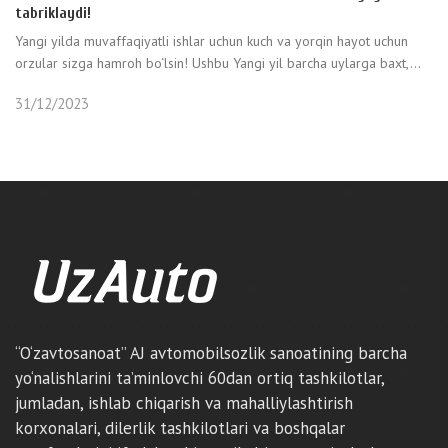
tabriklaydi!
Yangi yilda muvaffaqiyatli ishlar uchun kuch va yorqin hayot uchun
orzular sizga hamroh bo‘lsin! Ushbu Yangi yil barcha uylarga baxt,...
31/12/2023
“O‘zavtosanoat” AJ avtomobilsozlik sanoatining barcha
yo‘nalishlarini ta’minlovchi 60dan ortiq tashkilotlar,
jumladan, ishlab chiqarish va mahalliylashtirish
korxonalari, dilerlik tashkilotlari va boshqalar