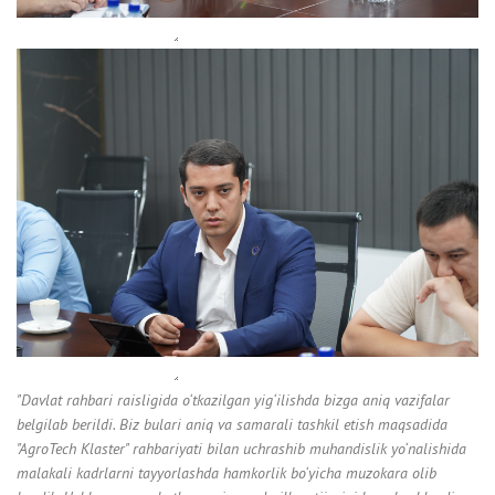
"Davlat rahbari raisligida o‘tkazilgan yig‘ilishda bizga aniq vazifalar
belgilab berildi. Biz bulari aniq va samarali tashkil etish maqsadida
"AgroTech Klaster" rahbariyati bilan uchrashib muhandislik yo‘nalishida
malakali kadrlarni tayyorlashda hamkorlik bo‘yicha muzokara olib