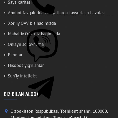
Sayt xaritasi
Aholini favqulodda vaziyatlarga tayyorlash havolasi
Xorijiy OAV biz haqimizda
Mahalliy OAV biz haqimizda
Onlayn so'rovnoma
E'lonlar
Hisobot yig'ilishlar
Sun'iy intellekt
BIZ BILAN ALOQA
O'zbekiston Respublikasi, Toshkent shahri, 100000,
place
Mirobod tumani, Amir Temur ko'chasi, 13