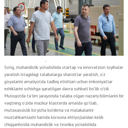
So‘ng, muhandislik yo‘nalishida startap va innovatsion loyihalar
yaratish istagidagi talabalarga sharoitlar yaratish, o‘z
g‘oyalarini amaliyotda tadbiq etishlari uchun imkoniyatlar
eshiklarini ochishga qaratilgan davra suhbati bo‘lib o‘tdi.
Muloqotda ta’lim jarayonida talaba olgan nazariy bilimlarini bir
vaqtning o‘zida mazkur klasterda amalda qo‘llab,
mutaxassislik bo‘yicha ko‘nikma va malakalarini
mustahkamlashi hamda korxona ehtiyojlaridan kelib
chiqqanholda muhandislik va texnika yo‘nalishida