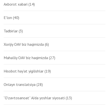
Axborot xabari
(14)
E'lon
(40)
Tadbirlar
(3)
Xorijiy OAV biz haqimizda
(6)
Mahalliy OAV biz haqimizda
(27)
Hisobot hay'at yigilishlar
(19)
Onlayn translatsiya
(28)
“O‘zavtosanoat” AJda yoshlar siyosati
(13)