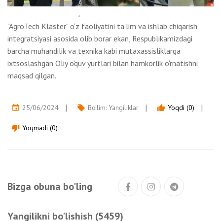
"AgroTech Klaster" o‘z faoliyatini ta'lim va ishlab chiqarish
integratsiyasi asosida olib borar ekan, Respublikamizdagi
barcha muhandilik va texnika kabi mutaxassisliklarga
ixtsoslashgan Oliy o‘quv yurtlari bilan hamkorlik o‘rnatishni
maqsad qilgan.
25/06/2024
Bo'lim:
Yangiliklar
Yoqdi (0)
event
local_offer
thumb_up
Yoqmadi (0)
thumb_down
Bizga obuna bo'ling
Yangilikni bo'lishish (5459)