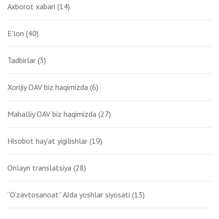
Axborot xabari
(14)
E'lon
(40)
Tadbirlar
(3)
Xorijiy OAV biz haqimizda
(6)
Mahalliy OAV biz haqimizda
(27)
Hisobot hay'at yigilishlar
(19)
Onlayn translatsiya
(28)
“O‘zavtosanoat” AJda yoshlar siyosati
(13)