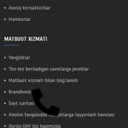
Asosiy ko'rsatkichlar
Hamkorlar
MATBUOT XIZMATI
Yangiliklar
Tez-tez beriladigan savollarga javoblar
Matbuot xizmati bilan bog'lanish
Brandbook
Sayt xaritasi
Aholini favqulodda vaziyatlarga tayyorlash havolasi
Xorijiy OAV biz haqimizda