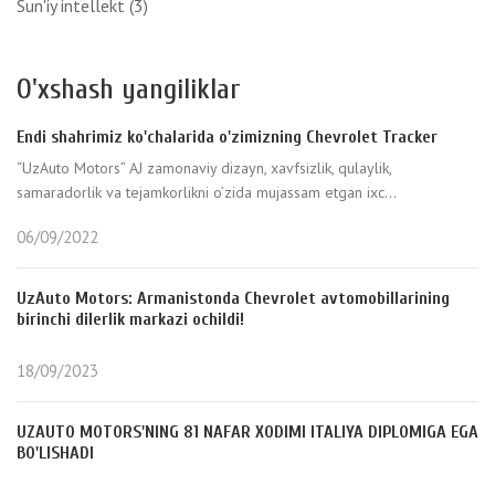
Sun'iy intellekt
(3)
O'xshash yangiliklar
Endi shahrimiz ko'chalarida o'zimizning Chevrolet Tracker
“UzAuto Motors” AJ zamonaviy dizayn, xavfsizlik, qulaylik,
samaradorlik va tejamkorlikni o’zida mujassam etgan ixc...
06/09/2022
UzAuto Motors: Armanistonda Chevrolet avtomobillarining
birinchi dilerlik markazi ochildi!
18/09/2023
UZAUTO MOTORS'NING 81 NAFAR XODIMI ITALIYA DIPLOMIGA EGA
BO'LISHADI