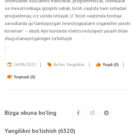
Shohruxbek Rustamov elektriklik, programmistlik, texnikalar
va mexatronikaga qiziqishi sabab, bo’sh vaqtida ham sohadan
yiroqlashmay, o’z ustida ishlaydi. U “bo’sh vaqtimda boshqa
zavodlarda qo’llanilayotgan texnologiyalarni o’rganishni yaxshi
ko’raman” – deydi. Ayni kunlarda elektrovelosiped yasash bilan
shug’ullanayotganligini ta’kidlaydi.
14/08/2023
Bo'lim:
Yangiliklar
Yoqdi (0)
event
local_offer
thumb_up
Yoqmadi (0)
thumb_down
Bizga obuna bo'ling
Yangilikni bo'lishish (6520)