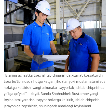
“Bizning uchastka tsex ishlab chiqarishda xizmat ko’rsatuvchi
tsex bo’lib, nosoz holga kelgan jihozlar yoki moslamalarni soz
holatga keltirish, yangi uskunalar tayyorlab, ishlab chiqarishda
yo’lga qo’yadi” – deydi. Bunda Shohruhbek Rustamov yangi
loyihalarni yaratish, tayyor holatga keltirib, ishlab chiqarish
jarayoniga topshirish, shuningdek amaldagi loyihalarni