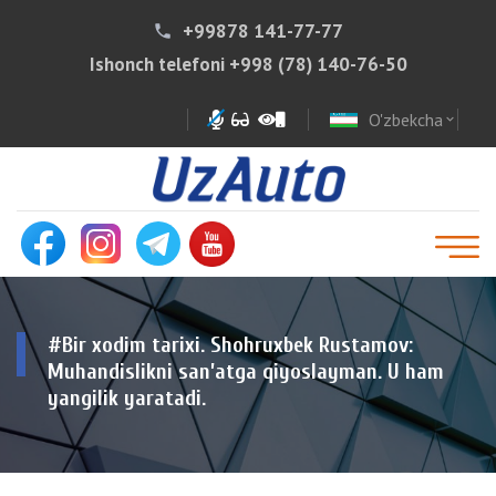
+99878 141-77-77
phone
Ishonch telefoni
+998 (78) 140-76-50
O'zbekcha
expand_more
#Bir xodim tarixi. Shohruxbek Rustamov:
Muhandislikni san’atga qiyoslayman. U ham
yangilik yaratadi.