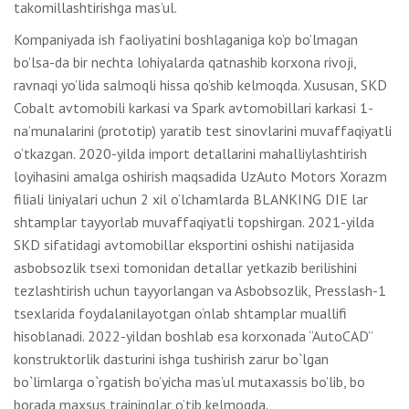
takomillashtirishga mas’ul.
Kompaniyada ish faoliyatini boshlaganiga ko’p bo’lmagan
bo’lsa-da bir nechta lohiyalarda qatnashib korxona rivoji,
ravnaqi yo’lida salmoqli hissa qo’shib kelmoqda. Xususan, SKD
Cobalt avtomobili karkasi va Spark avtomobillari karkasi 1-
naʼmunalarini (prototip) yaratib test sinovlarini muvaffaqiyatli
o‘tkazgan. 2020-yilda import detallarini mahalliylashtirish
loyihasini amalga oshirish maqsadida UzAuto Motors Xorazm
filiali liniyalari uchun 2 xil o‘lchamlarda BLANKING DIE lar
shtamplar tayyorlab muvaffaqiyatli topshirgan. 2021-yilda
SKD sifatidagi avtomobillar eksportini oshishi natijasida
asbobsozlik tsexi tomonidan detallar yetkazib berilishini
tezlashtirish uchun tayyorlangan va Asbobsozlik, Presslash-1
tsexlarida foydalanilayotgan o‘nlab shtamplar muallifi
hisoblanadi. 2022-yildan boshlab esa korxonada “AutoCAD”
konstruktorlik dasturini ishga tushirish zarur bo`lgan
bo`limlarga o`rgatish bo’yicha mas’ul mutaxassis bo’lib, bo
borada maxsus traininglar o’tib kelmoqda.