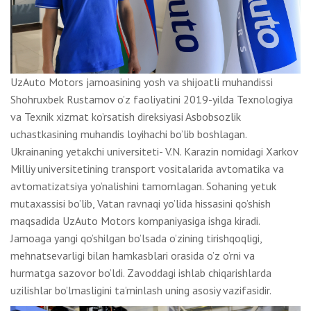
UzAuto Motors jamoasining yosh va shijoatli muhandissi
Shohruxbek Rustamov o’z faoliyatini 2019-yilda Texnologiya
va Texnik xizmat ko’rsatish direksiyasi Asbobsozlik
uchastkasining muhandis loyihachi bo’lib boshlagan.
Ukrainaning yetakchi universiteti- V.N. Karazin nomidagi Xarkov
Milliy universitetining transport vositalarida avtomatika va
avtomatizatsiya yo’nalishini tamomlagan. Sohaning yetuk
mutaxassisi bo’lib, Vatan ravnaqi yo’lida hissasini qo’shish
maqsadida UzAuto Motors kompaniyasiga ishga kiradi.
Jamoaga yangi qo’shilgan bo’lsada o’zining tirishqoqligi,
mehnatsevarligi bilan hamkasblari orasida o’z o’rni va
hurmatga sazovor bo’ldi. Zavoddagi ishlab chiqarishlarda
uzilishlar bo’lmasligini ta’minlash uning asosiy vazifasidir.