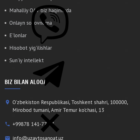
Mahalliy OAV biz haqimizda
Onlayn so'rovnoma
E'lonlar
Hisobot yig'ilishlar
Sun'iy intellekt
BIZ BILAN ALOQA
O'zbekiston Respublikasi, Toshkent shahri, 100000,
place
Mirobod tumani, Amir Temur ko'chasi, 13
+99878 141-77-77
phone
info@uzavtosanoat.uz
email