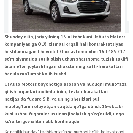
Shunday qilib, joriy yilning 13-oktabr kuni UzAuto Motors
kompaniyasiga OLX xizmati orqali hali kontraktatsiyasi
boshlanmagan Chevrolet Onix avtomobilini 160 485 217
so'm qiymatida sotib olish uchun shartnoma tuzish taklifi
bilan e'lon joylashtirgan shaxslarning xatti-harakatlari
haqida ma'lumot kelib tushdi.
UzAuto Motors bayonotiga asosan va huquqni muhofaza
qilish organlari xodimlarining tezkor harakatlari
natijasida fuqaro S.B. va uning sheriklari pul
mablag’larini olayotgan vaqtda qo’lga olindi. 15-oktabr
kuni ushbu fuqarolar ustidan jinoiy ish qo'zg'atildi, unga
ko'ra tergov ishlari olib borilmoqda.
Ko’pchilik bunday “tadbirkorlar”ning qurboni bo’lib kelayotgani