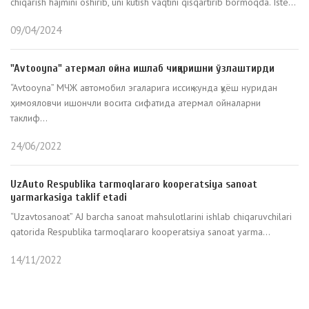
chiqarish hajmini oshirib, uni kutish vaqtini qisqartirib bormoqda. Iste...
09/04/2024
"Avtooyna" атермал ойна ишлаб чиқаришни ўзлаштирди
“Avtooyna” МЧЖ автомобил эгаларига иссиқ кунда қуёш нуридан
ҳимояловчи ишончли восита сифатида атермал ойналарни
таклиф...
24/06/2022
UzAuto Respublika tarmoqlararo kooperatsiya sanoat
yarmarkasiga taklif etadi
“Uzavtosanoat” AJ barcha sanoat mahsulotlarini ishlab chiqaruvchilari
qatorida Respublika tarmoqlararo kooperatsiya sanoat yarma...
14/11/2022