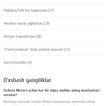
Mahalliy OAV biz haqimizda
(27)
Hisobot hay'at yigilishlar
(19)
Onlayn translatsiya
(28)
“O‘zavtosanoat” AJda yoshlar siyosati
(13)
Sun'iy intellekt
(3)
O'xshash yangiliklar
UzAuto Motors uchun har bir mijoz muhim, uning manfaatlari
ustuvor!
Barchaga ma’lumki, UzAuto Motors kompaniyasi avtomobil ishlab