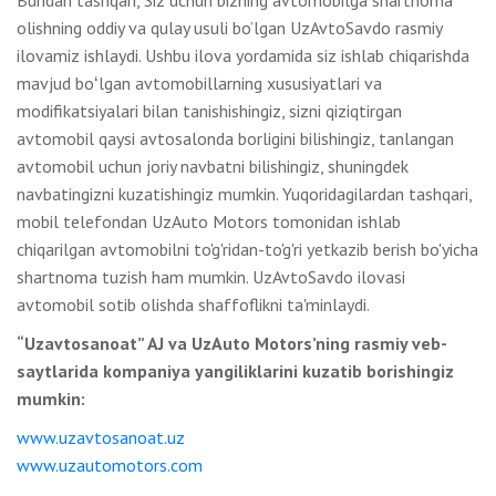
olishning oddiy va qulay usuli bo’lgan UzAvtoSavdo rasmiy
ilovamiz ishlaydi. Ushbu ilova yordamida siz ishlab chiqarishda
mavjud boʻlgan avtomobillarning xususiyatlari va
modifikatsiyalari bilan tanishishingiz, sizni qiziqtirgan
avtomobil qaysi avtosalonda borligini bilishingiz, tanlangan
avtomobil uchun joriy navbatni bilishingiz, shuningdek
navbatingizni kuzatishingiz mumkin. Yuqoridagilardan tashqari,
mobil telefondan UzAuto Motors tomonidan ishlab
chiqarilgan avtomobilni to'g'ridan-to'g'ri yetkazib berish bo'yicha
shartnoma tuzish ham mumkin. UzAvtoSavdo ilovasi
avtomobil sotib olishda shaffoflikni ta'minlaydi.
“Uzavtosanoat” AJ va UzAuto Motors’ning rasmiy veb-
saytlarida kompaniya yangiliklarini kuzatib borishingiz
mumkin:
www.uzavtosanoat.uz
www.uzautomotors.com