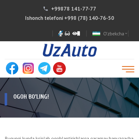
+99878 141-77-77
phone
Ishonch telefoni
+998 (78) 140-76-50
O'zbekcha
expand_more
OGOH BO’LING!
Bugungi kunda ko’plab ogohlantirishlarga qaramay hanuzgacha