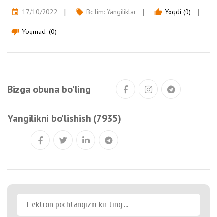
17/10/2022
Bo'lim:
Yangiliklar
Yoqdi (0)
event
local_offer
thumb_up
Yoqmadi (0)
thumb_down
Bizga obuna bo'ling
Yangilikni bo'lishish (7935)