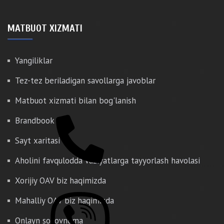
MATBUOT XIZMATI
Yangiliklar
Tez-tez beriladigan savollarga javoblar
Matbuot xizmati bilan bog'lanish
Brandbook
Sayt xaritasi
Aholini favqulodda vaziyatlarga tayyorlash havolasi
Xorijiy OAV biz haqimizda
Mahalliy OAV biz haqimizda
Onlayn so'rovnoma