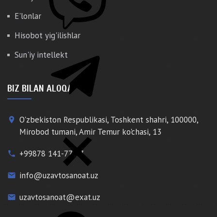
E'lonlar
Hisobot yig'ilishlar
Sun'iy intellekt
BIZ BILAN ALOQA
O'zbekiston Respublikasi, Toshkent shahri, 100000,
place
Mirobod tumani, Amir Temur ko'chasi, 13
+99878 141-77-77
phone
info@uzavtosanoat.uz
email
uzavtosanoat@exat.uz
email