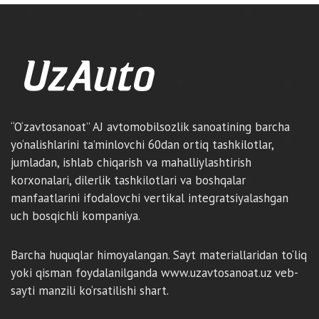
“O‘zavtosanoat” AJ avtomobilsozlik sanoatining barcha
yo‘nalishlarini ta’minlovchi 60dan ortiq tashkilotlar,
jumladan, ishlab chiqarish va mahalliylashtirish
korxonalari, dilerlik tashkilotlari va boshqalar
manfaatlarini ifodalovchi vertikal integratsiyalashgan
uch bosqichli kompaniya.
Barcha huquqlar himoyalangan. Sayt materiallaridan to‘liq
yoki qisman foydalanilganda www.uzavtosanoat.uz veb-
sayti manzili ko‘rsatilishi shart.