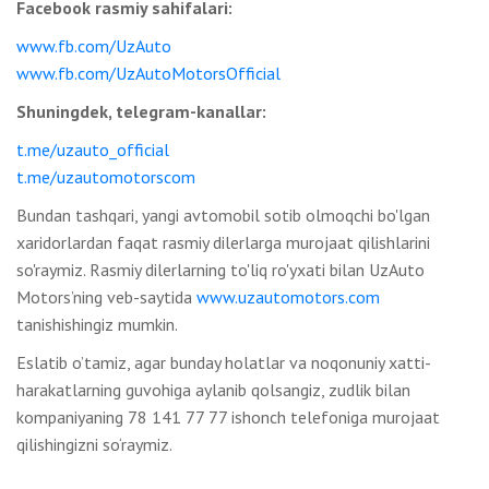
Facebook rasmiy sahifalari:
www.fb.com/UzAuto
www.fb.com/UzAutoMotorsOfficial
Shuningdek, telegram-kanallar:
t.me/uzauto_official
t.me/uzautomotorscom
Bundan tashqari, yangi avtomobil sotib olmoqchi bo'lgan
xaridorlardan faqat rasmiy dilerlarga murojaat qilishlarini
so'raymiz. Rasmiy dilerlarning to'liq ro'yxati bilan UzAuto
Motors’ning veb-saytida
www.uzautomotors.com
tanishishingiz mumkin.
Eslatib o’tamiz, agar bunday holatlar va noqonuniy xatti-
harakatlarning guvohiga aylanib qolsangiz, zudlik bilan
kompaniyaning 78 141 77 77 ishonch telefoniga murojaat
qilishingizni so‘raymiz.