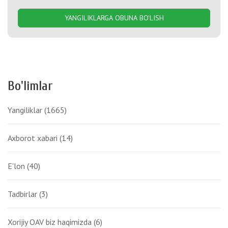
YANGILIKLARGA OBUNA BO'LISH
Bo'limlar
Yangiliklar
(1665)
Axborot xabari
(14)
E'lon
(40)
Tadbirlar
(3)
Xorijiy OAV biz haqimizda
(6)