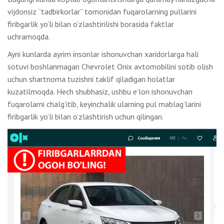
vijdonsiz “tadbirkorlar” tomonidan fuqarolarning pullarini
firibgarlik yo’li bilan o’zlashtirilishi borasida faktlar
uchramoqda.
Ayni kunlarda ayrim insonlar ishonuvchan xaridorlarga hali
sotuvi boshlanmagan Chevrolet Onix avtomobilini sotib olish
uchun shartnoma tuzishni taklif qiladigan holatlar
kuzatilmoqda. Hech shubhasiz, ushbu e’lon ishonuvchan
fuqarolarni chalg’itib, keyinchalik ularning pul mablag’larini
firibgarlik yo’li bilan o’zlashtirish uchun qilingan.