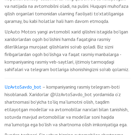
va natijada na avtomobilni oladi, na pulini. Huquqni muhofaza
qilish organlari tomonidan ularning faoliyati to'xtatilganiga
qaramay, bu kabi holatlar hali ham davom etmoqda.
UzAuto Motors yangi avtomobil xarid qilishni istagida bo’lgan
xaridorlardan ogoh bo’lishini hamda faqatgina rasmiy
dilerliklarga murojaat qilishlarini so’rab qoladi. Biz sizni
firibgarlardan ogoh bo’lishga va faqat rasmiy manbalarga -
kompaniyaning rasmiy veb-saytlari, ijtimoiy tarmoqdagi
sahifalari va telegram botlariga ishonishingizni so'rab qolamiz.
UzAvtoSavdo_bot
– kompaniyaning rasmiy telegram-boti
hisoblanadi. Xaridorlar @UzAvtoSavdo_bot yordamida o‘z
shartnomasi bo‘yicha to‘liq ma’lumotni olish, taqdim
etilayotgan modellar va avtomobillar narxlari bilan tanishish,
sotuvda mavjud avtomobillar va modellar soni haqida
ma’lumotga ega bo’lish va shartnoma olish imkoniyatiga ega.
Bundan tashqari, Siz uchun bizning avtomobilga shartnoma