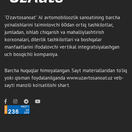
“O‘zavtosanoat” AJ avtomobilsozlik sanoatining barcha
yo‘nalishlarini ta’minlovchi 60dan ortiq tashkilotlar,
jumladan, ishlab chiqarish va mahalliylashtirish
korxonalari, dilerlik tashkilotlari va boshqalar
manfaatlarini ifodalovchi vertikal integratsiyalashgan
uch bosqichli kompaniya.
Barcha huquqlar himoyalangan. Sayt materiallaridan to‘liq
yoki qisman foydalanilganda www.uzavtosanoat.uz veb-
sayti manzili ko‘rsatilishi shart.