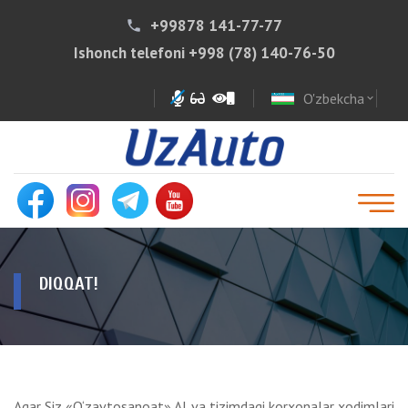
+99878 141-77-77
phone
Ishonch telefoni
+998 (78) 140-76-50
O'zbekcha
expand_more
DIQQAT!
Agar Siz «O‘zavtosanoat» AJ va tizimdagi korxonalar xodimlari