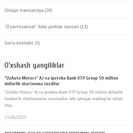
Onlayn translatsiya
(28)
“O‘zavtosanoat” AJda yoshlar siyosati
(13)
Sun'iy intellekt
(3)
O'xshash yangiliklar
"UzAuto Motors" AJ va Ipoteka Bank OTP Group 50 million
dollarlik shartnoma tuzdilar
"UzAuto Motors" AJ va Ipoteka Bank OTP Group 50 million dollarlik
hamkorlik shartnomasini imzoladilar. Jalb qilingan mablag'lar ishlab
chiq...
13/06/2025