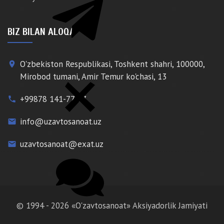
BIZ BILAN ALOQA
O'zbekiston Respublikasi, Toshkent shahri, 100000,
place
Mirobod tumani, Amir Temur ko'chasi, 13
+99878 141-77-77
phone
info@uzavtosanoat.uz
email
uzavtosanoat@exat.uz
email
© 1994 - 2026 «O'zavtosanoat» Aksiyadorlik Jamiyati