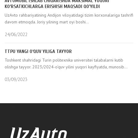
AVTOMOBIL ISHLAB CHIQARISHDA MAKSIMAL YUQORI
KO‘RSATKICHLARGA ERISHISH MAQSADI QO'YILDI
UzAvto rahbariyatining Andijon viloyatidagi tizim korxonalariga tashrifi
davom etmoqda. Joriy yilning mart oyi boshi...
24/06/2022
TTPU YANGI O‘QUV YILIGA TAYYOR
Toshkent shahridagi Turin politexnika universitei talabalarni kutib
olishga tayyor. 2023/2024-o‘quv yilini yuqori kayfiyatda, munosib...
03/09/2023