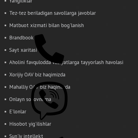
Yangiliklar
Tez-tez beriladigan savollarga javoblar
Matbuot xizmati bilan bog'lanish
Brandbook
Sayt xaritasi
Aholini favqulodda vaziyatlarga tayyorlash havolasi
Xorijiy OAV biz haqimizda
Mahalliy OAV biz haqimizda
Onlayn so'rovnoma
E'lonlar
Hisobot yig'ilishlar
Sun'iy intellekt