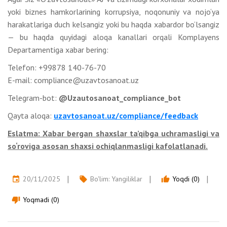
yoki biznes hamkorlarining korrupsiya, noqonuniy va nojo‘ya
harakatlariga duch kelsangiz yoki bu haqda xabardor bo‘lsangiz
— bu haqda quyidagi aloqa kanallari orqali Komplayens
Departamentiga xabar bering:
Telefon: +99878 140-76-70
E-mail: compliance@uzavtosanoat.uz
Telegram-bot:
@Uzautosanoat_compliance_bot
Qayta aloqa:
uzavtosanoat.uz/compliance/feedback
Eslatma: Xabar bergan shaxslar ta’qibga uchramasligi va
so‘roviga asosan shaxsi ochiqlanmasligi kafolatlanadi.
20/11/2025
Bo'lim:
Yangiliklar
Yoqdi (0)
event
local_offer
thumb_up
Yoqmadi (0)
thumb_down