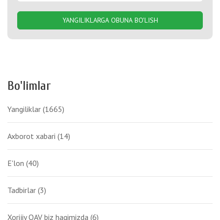
YANGILIKLARGA OBUNA BO'LISH
Bo'limlar
Yangiliklar
(1665)
Axborot xabari
(14)
E'lon
(40)
Tadbirlar
(3)
Xorijiy OAV biz haqimizda
(6)