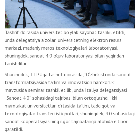
Tashrif doirasida universitet bo’ylab sayohat tashkil etildi,
unda delegatsiya a’zolari universitetning elektron resurs
markazi, madaniy meros texnologiyalari laboratoriyasi,
shuningdek, sanoat 4.0 o’quv laboratoriyasi bilan yaqindan
tanishdilar.
Shuningdek, TTPUga tashrif doirasida, “O‘zbekistonda sanoat
transformatsiyasida taʼlim va innovatsion hamkorlik”
mavzusida seminar tashkil etilib, unda Italiya delegatsiyasi
“Sanoat 4.0” sohasidagi tajribasi bilan o‘rtoqlashdi. Ikki
mamlakat universitetlari o‘rtasida taʼlim, tadqiqot va
texnologiyalar transferi istiqbollari, shuningdek, 4.0 sohasidagi
sanoat kooperatsiyasining ilg‘or tajribalariga alohida eʼtibor
qaratildi.