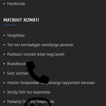
Hamkorlar
MATBUOT XIZMATI
Yangiliklar
Tez-tez beriladigan savollarga javoblar
Matbuot xizmati bilan bog'lanish
Brandbook
Sayt xaritasi
Aholini favqulodda vaziyatlarga tayyorlash havolasi
Xorijiy OAV biz haqimizda
Mahalliy OAV biz haqimizda