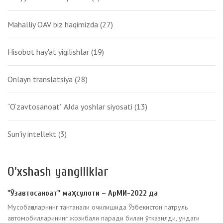
Mahalliy OAV biz haqimizda
(27)
Hisobot hay'at yigilishlar
(19)
Onlayn translatsiya
(28)
“O‘zavtosanoat” AJda yoshlar siyosati
(13)
Sun'iy intellekt
(3)
O'xshash yangiliklar
"Ўзавтосаноат" маҳсулоти – АрМИ-2022 да
Мусобақаларнинг тантанали очилишида Ўзбекистон патруль
автомобилларининг жозибали паради билан ўтказилди, ундаги