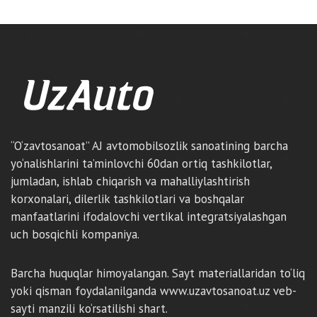
“O‘zavtosanoat” AJ avtomobilsozlik sanoatining barcha
yo‘nalishlarini ta’minlovchi 60dan ortiq tashkilotlar,
jumladan, ishlab chiqarish va mahalliylashtirish
korxonalari, dilerlik tashkilotlari va boshqalar
manfaatlarini ifodalovchi vertikal integratsiyalashgan
uch bosqichli kompaniya.
Barcha huquqlar himoyalangan. Sayt materiallaridan to‘liq
yoki qisman foydalanilganda www.uzavtosanoat.uz veb-
sayti manzili ko‘rsatilishi shart.