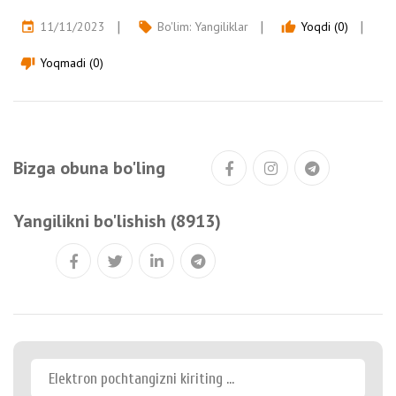
11/11/2023
Bo'lim:
Yangiliklar
Yoqdi (0)
event
local_offer
thumb_up
Yoqmadi (0)
thumb_down
Bizga obuna bo'ling
Yangilikni bo'lishish (8913)