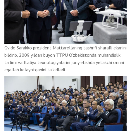
Gvido Sarakko prezident Mattarellaning tashrifi sharafli ekanini
bildirib, 2009 yildan buyon TTPU O‘zbekistonda muhandislik
taʼlimi va Italiya texnologiyalarini joriy etishda yetakchi o‘rinni
egallab kelayotganini taʼkidladi.