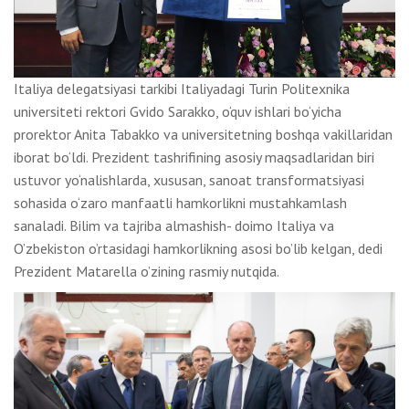
Italiya delegatsiyasi tarkibi Italiyadagi Turin Politexnika
universiteti rektori Gvido Sarakko, o‘quv ishlari bo‘yicha
prorektor Anita Tabakko va universitetning boshqa vakillaridan
iborat bo‘ldi. Prezident tashrifining asosiy maqsadlaridan biri
ustuvor yo‘nalishlarda, xususan, sanoat transformatsiyasi
sohasida o‘zaro manfaatli hamkorlikni mustahkamlash
sanaladi. Bilim va tajriba almashish- doimo Italiya va
O’zbekiston o’rtasidagi hamkorlikning asosi bo’lib kelgan, dedi
Prezident Matarella o’zining rasmiy nutqida.