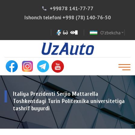
+99878 141-77-77
phone
Ishonch telefoni
+998 (78) 140-76-50
O'zbekcha
expand_more
Italiya Prezidenti Serjio Mattarella
Toshkentdagi Turin Politexnika universitetiga
tashrif buyurdi