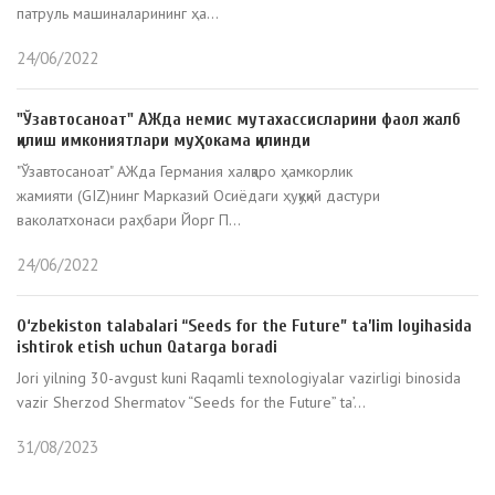
патруль машиналарининг ҳа...
24/06/2022
"Ўзавтосаноат" AЖда немис мутахассисларини фаол жалб
қилиш имкониятлари муҳокама қилинди
"Ўзавтосаноат" АЖда Германия халқаро ҳамкорлик
жамияти (GIZ)нинг Марказий Осиёдаги ҳуқуқий дастури
ваколатхонаси раҳбари Йорг П...
24/06/2022
O‘zbekiston talabalari “Seeds for the Future” ta’lim loyihasida
ishtirok etish uchun Qatarga boradi
Jori yilning 30-avgust kuni Raqamli texnologiyalar vazirligi binosida
vazir Sherzod Shermatov “Seeds for the Future” ta’...
31/08/2023