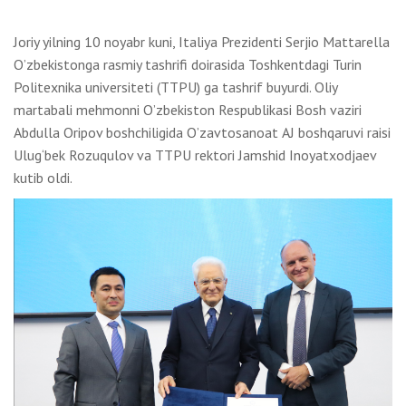
Joriy yilning 10 noyabr kuni, Italiya Prezidenti Serjio Mattarella
Oʼzbekistonga rasmiy tashrifi doirasida Toshkentdagi Turin
Politexnika universiteti (TTPU) ga tashrif buyurdi. Oliy
martabali mehmonni Oʼzbekiston Respublikasi Bosh vaziri
Аbdulla Oripov boshchiligida Oʼzavtosanoat АJ boshqaruvi raisi
Ulug‘bek Rozuqulov va TTPU rektori Jamshid Inoyatxodjaev
kutib oldi.