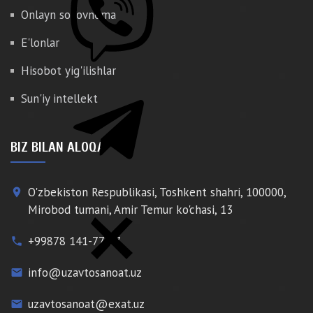
Onlayn so'rovnoma
E'lonlar
Hisobot yig'ilishlar
Sun'iy intellekt
BIZ BILAN ALOQA
O'zbekiston Respublikasi, Toshkent shahri, 100000,
place
Mirobod tumani, Amir Temur ko'chasi, 13
+99878 141-77-77
phone
info@uzavtosanoat.uz
email
uzavtosanoat@exat.uz
email