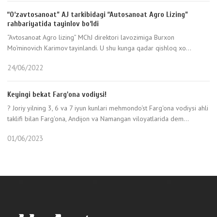
“O‘zavtosanoat” AJ tarkibidagi “Autosanoat Agro Lizing”
rahbariyatida tayinlov bo‘ldi
“Avtosanoat Agro lizing” MChJ direktori lavozimiga Burxon
Mo‘minovich Karimov tayinlandi. U shu kunga qadar qishloq xo...
24/06/2022
Keyingi bekat Farg'ona vodiysi!
? Joriy yilning 3, 6 va 7 iyun kunlari mehmondo‘st Farg'ona vodiysi ahli
taklifi bilan Farg'ona, Andijon va Namangan viloyatlarida dem...
01/06/2023