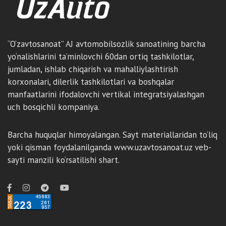
“O‘zavtosanoat” AJ avtomobilsozlik sanoatining barcha
yo‘nalishlarini ta’minlovchi 60dan ortiq tashkilotlar,
jumladan, ishlab chiqarish va mahalliylashtirish
korxonalari, dilerlik tashkilotlari va boshqalar
manfaatlarini ifodalovchi vertikal integratsiyalashgan
uch bosqichli kompaniya.
Barcha huquqlar himoyalangan. Sayt materiallaridan to‘liq
yoki qisman foydalanilganda www.uzavtosanoat.uz veb-
sayti manzili ko‘rsatilishi shart.