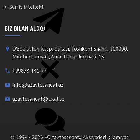
Sun'iy intellekt
BIZ BILAN ALOQA
O'zbekiston Respublikasi, Toshkent shahri, 100000,
place
Mirobod tumani, Amir Temur ko'chasi, 13
+99878 141-77-77
phone
info@uzavtosanoat.uz
email
uzavtosanoat@exat.uz
email
© 1994 - 2026 «O'zavtosanoat» Aksiyadorlik Jamiyati