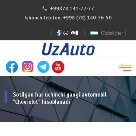
+99878 141-77-77
phone
Ishonch telefoni
+998 (78) 140-76-50
O'zbekcha
expand_more
Sotilgan har uchinchi yangi avtomobil
"Chevrolet" hisoblanadi