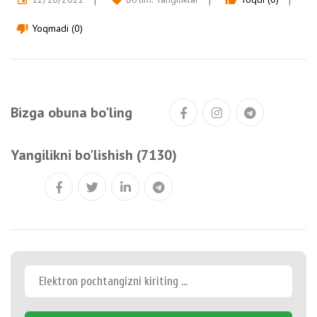
Yoqmadi (0)
thumb_down
Bizga obuna bo'ling
Yangilikni bo'lishish (7130)