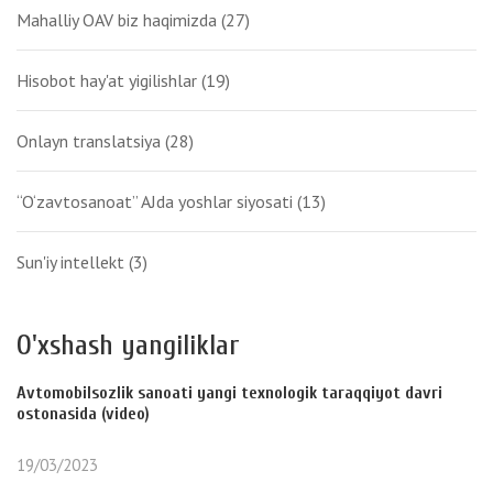
Mahalliy OAV biz haqimizda
(27)
Hisobot hay'at yigilishlar
(19)
Onlayn translatsiya
(28)
“O‘zavtosanoat” AJda yoshlar siyosati
(13)
Sun'iy intellekt
(3)
O'xshash yangiliklar
Avtomobilsozlik sanoati yangi texnologik taraqqiyot davri
ostonasida (video)
19/03/2023