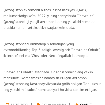
Qozog'iston avtomobil biznesi assotsiatsiyasi (QABA)
ma'lumotlariga ko'ra, 2022-yilning sentyabrida "Chevrolet"
Qozog'istondagi yengil avtomobillarning yetakchi brendlari
orasida hamon yetakchilikni saqlab kelmoqda.
Qozog'istondagi ommabop hisoblangan yengil
avtomobillarning Top-5 taligini avvalgidek "Chevrolet Cobalt",
ikkinchi o'rinni esa "Chevrolet Nexia" egallab kelmoqda.
"Chevrolet Cobalt" Ostonada “Qozog'istonning eng yaxshi
mahsuloti” ko'rgazmasida namoyish etilgan. Avtomobil
Qozog'istonning Kostanay viloyatida g'olib bo'lgan "Aholi uchun
eng yaxshi mahsulot" nominatsiyasi bo'yicha taqdim etilgan.
12/10/2022
Bo'lim:
Yangiliklar
Yoqdi (0)
event
local_offer
thumb_up