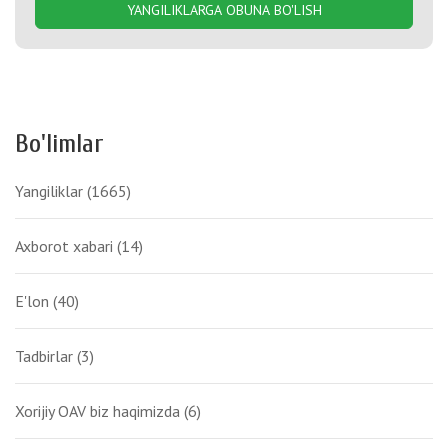
YANGILIKLARGA OBUNA BO'LISH
Bo'limlar
Yangiliklar
(1665)
Axborot xabari
(14)
E'lon
(40)
Tadbirlar
(3)
Xorijiy OAV biz haqimizda
(6)