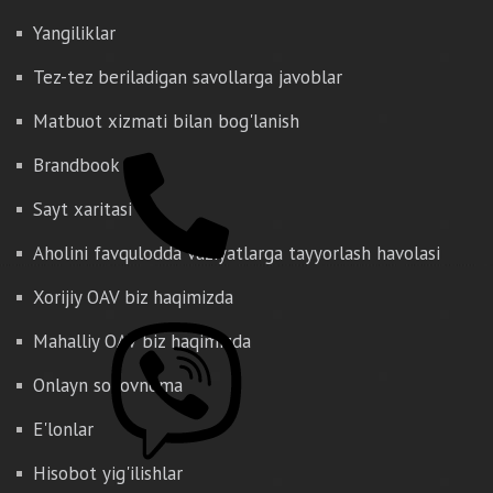
Yangiliklar
Tez-tez beriladigan savollarga javoblar
Matbuot xizmati bilan bog'lanish
Brandbook
Sayt xaritasi
Aholini favqulodda vaziyatlarga tayyorlash havolasi
Xorijiy OAV biz haqimizda
Mahalliy OAV biz haqimizda
Onlayn so'rovnoma
E'lonlar
Hisobot yig'ilishlar