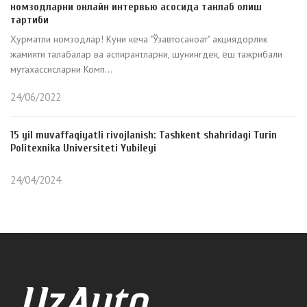
номзодларни онлайн интервью асосида танлаб олиш
тартиби
Ҳурматли номзодлар! Куни кеча "Ўзавтосаноат" акциядорлик
жамияти талабалар ва аспирантларни, шунингдек, ёш тажрибали
мутахассисларни Комп...
24/06/2022
15 yil muvaffaqiyatli rivojlanish: Tashkent shahridagi Turin
Politexnika Universiteti Yubileyi
24/04/2024