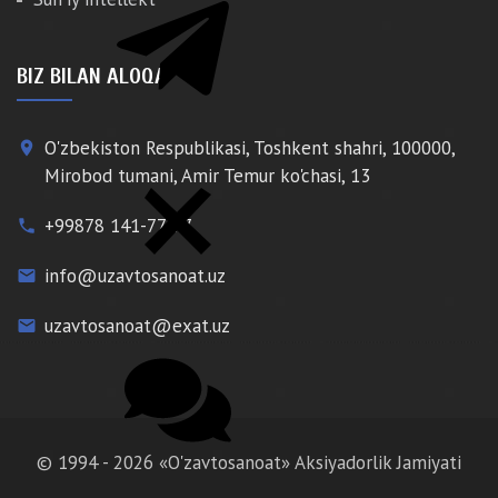
BIZ BILAN ALOQA
O'zbekiston Respublikasi, Toshkent shahri, 100000,
place
Mirobod tumani, Amir Temur ko'chasi, 13
+99878 141-77-77
phone
info@uzavtosanoat.uz
email
uzavtosanoat@exat.uz
email
© 1994 - 2026 «O'zavtosanoat» Aksiyadorlik Jamiyati