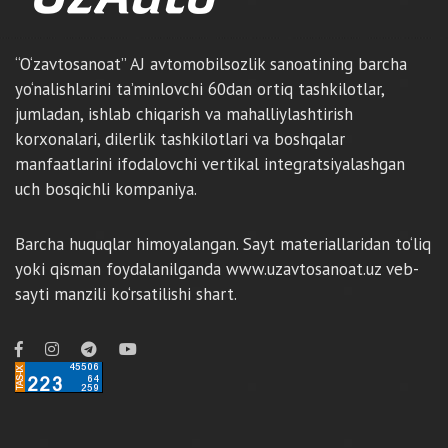
“O‘zavtosanoat” AJ avtomobilsozlik sanoatining barcha
yo‘nalishlarini ta’minlovchi 60dan ortiq tashkilotlar,
jumladan, ishlab chiqarish va mahalliylashtirish
korxonalari, dilerlik tashkilotlari va boshqalar
manfaatlarini ifodalovchi vertikal integratsiyalashgan
uch bosqichli kompaniya.
Barcha huquqlar himoyalangan. Sayt materiallaridan to‘liq
yoki qisman foydalanilganda www.uzavtosanoat.uz veb-
sayti manzili ko‘rsatilishi shart.