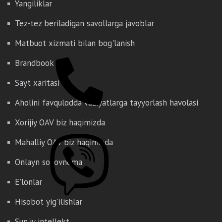
Yangiliklar
Tez-tez beriladigan savollarga javoblar
Matbuot xizmati bilan bog'lanish
Brandbook
Sayt xaritasi
Aholini favqulodda vaziyatlarga tayyorlash havolasi
Xorijiy OAV biz haqimizda
Mahalliy OAV biz haqimizda
Onlayn so'rovnoma
E'lonlar
Hisobot yig'ilishlar
Sun'iy intellekt