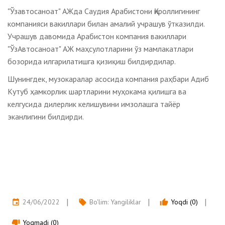
"Ўзавтосаноат" АЖда Саудия Арабистони Қироллигининг
компанияси вакиллари билан амалий учрашув ўтказилди.
Учрашув давомида Арабистон компания вакиллари
"ЎзАвтосаноат" АЖ маҳсулотларини ўз мамлакатлари
бозорида илгарилатишга қизиқиш билдирдилар.
Шунингдек, музокаралар асосида компания раҳбари Адиб
Кутуб ҳамкорлик шартларини муҳокама қилишга ва
келгусида дилерлик келишувини имзолашга тайёр
эканлигини билдирди.
24/06/2022
Bo'lim:
Yangiliklar
Yoqdi (0)
event
local_offer
thumb_up
Yoqmadi (0)
thumb_down