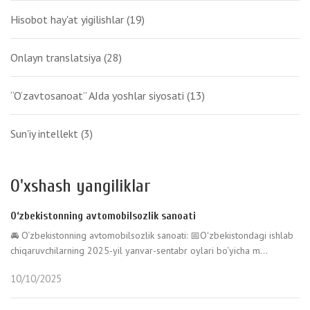
Hisobot hay'at yigilishlar
(19)
Onlayn translatsiya
(28)
“O‘zavtosanoat” AJda yoshlar siyosati
(13)
Sun'iy intellekt
(3)
O'xshash yangiliklar
O‘zbekistonning avtomobilsozlik sanoati
🚘 O‘zbekistonning avtomobilsozlik sanoati: 📅Oʻzbekistondagi ishlab
chiqaruvchilarning 2025-yil yanvar-sentabr oylari bo‘yicha m...
10/10/2025