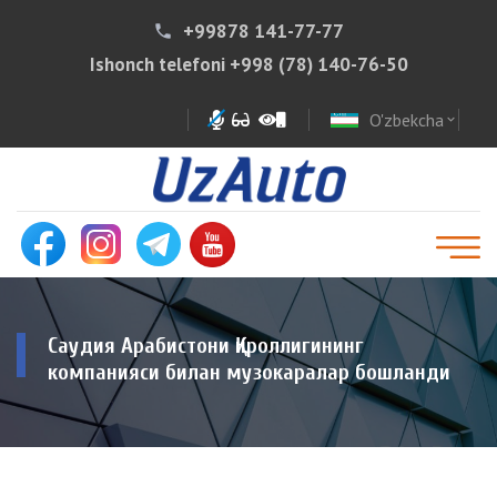
+99878 141-77-77
phone
Ishonch telefoni
+998 (78) 140-76-50
O'zbekcha
expand_more
Саудия Арабистони Қироллигининг
компанияси билан музокаралар бошланди