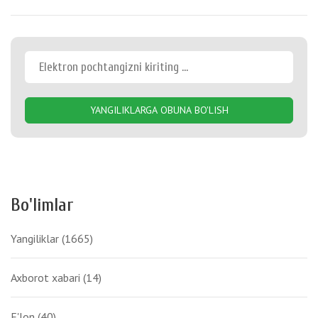
YANGILIKLARGA OBUNA BO'LISH
Bo'limlar
Yangiliklar
(1665)
Axborot xabari
(14)
E'lon
(40)