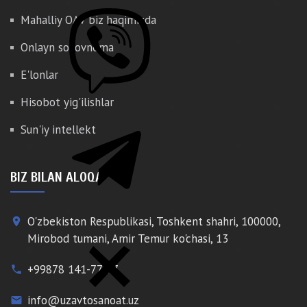
Mahalliy OAV biz haqimizda
Onlayn so'rovnoma
E'lonlar
Hisobot yig'ilishlar
Sun'iy intellekt
BIZ BILAN ALOQA
O'zbekiston Respublikasi, Toshkent shahri, 100000,
place
Mirobod tumani, Amir Temur ko'chasi, 13
+99878 141-77-77
phone
info@uzavtosanoat.uz
email