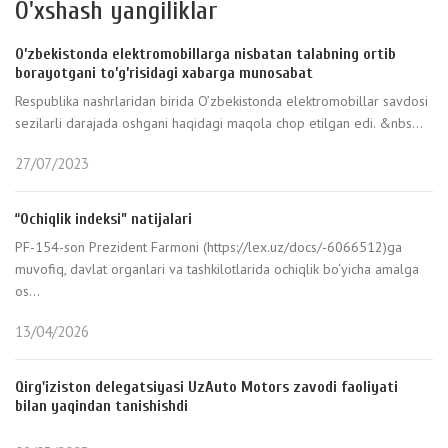
O'xshash yangiliklar
O’zbekistonda elektromobillarga nisbatan talabning ortib
borayotgani to’g’risidagi xabarga munosabat
Respublika nashrlaridan birida O’zbekistonda elektromobillar savdosi
sezilarli darajada oshgani haqidagi maqola chop etilgan edi. &nbs...
27/07/2023
“Ochiqlik indeksi” natijalari
PF-154-son Prezident Farmoni (https://lex.uz/docs/-6066512)ga
muvofiq, davlat organlari va tashkilotlarida ochiqlik bo‘yicha amalga
os...
13/04/2026
Qirg'iziston delegatsiyasi UzAuto Motors zavodi faoliyati
bilan yaqindan tanishishdi