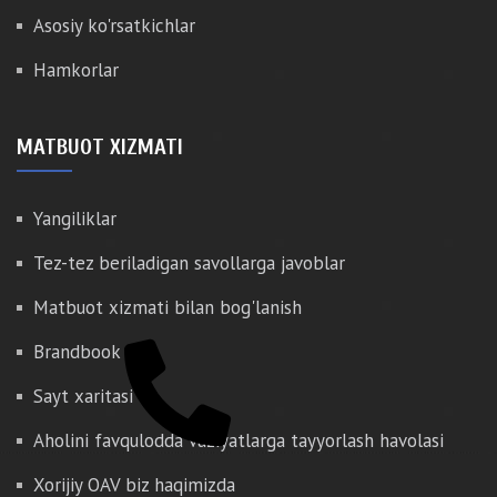
Asosiy ko'rsatkichlar
Hamkorlar
MATBUOT XIZMATI
Yangiliklar
Tez-tez beriladigan savollarga javoblar
Matbuot xizmati bilan bog'lanish
Brandbook
Sayt xaritasi
Aholini favqulodda vaziyatlarga tayyorlash havolasi
Xorijiy OAV biz haqimizda