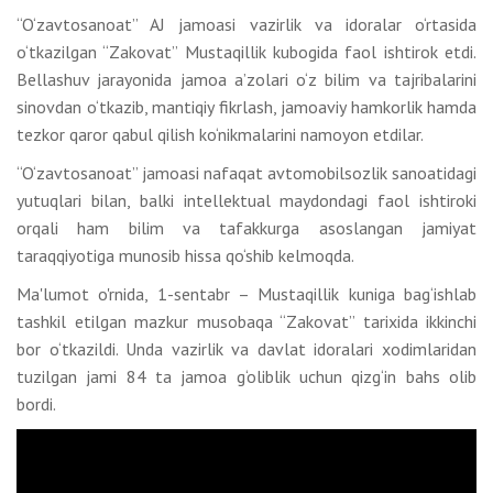
“O‘zavtosanoat” AJ jamoasi vazirlik va idoralar o‘rtasida
o‘tkazilgan “Zakovat” Mustaqillik kubogida faol ishtirok etdi.
Bellashuv jarayonida jamoa a’zolari o‘z bilim va tajribalarini
sinovdan o‘tkazib, mantiqiy fikrlash, jamoaviy hamkorlik hamda
tezkor qaror qabul qilish ko‘nikmalarini namoyon etdilar.
“O‘zavtosanoat” jamoasi nafaqat avtomobilsozlik sanoatidagi
yutuqlari bilan, balki intellektual maydondagi faol ishtiroki
orqali ham bilim va tafakkurga asoslangan jamiyat
taraqqiyotiga munosib hissa qo‘shib kelmoqda.
Ma'lumot o'rnida, 1-sentabr – Mustaqillik kuniga bag‘ishlab
tashkil etilgan mazkur musobaqa “Zakovat” tarixida ikkinchi
bor o‘tkazildi. Unda vazirlik va davlat idoralari xodimlaridan
tuzilgan jami 84 ta jamoa g‘oliblik uchun qizg‘in bahs olib
bordi.