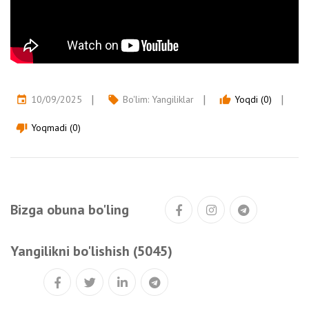
10/09/2025
Bo'lim:
Yangiliklar
Yoqdi (0)
event
local_offer
thumb_up
Yoqmadi (0)
thumb_down
Bizga obuna bo'ling
Yangilikni bo'lishish (5045)