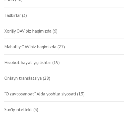
Tadbirlar
(3)
Xorijiy OAV biz haqimizda
(6)
Mahalliy OAV biz haqimizda
(27)
Hisobot hay'at yigilishlar
(19)
Onlayn translatsiya
(28)
“O‘zavtosanoat” AJda yoshlar siyosati
(13)
Sun'iy intellekt
(3)