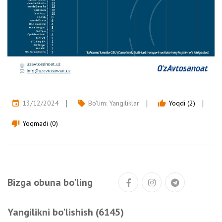
13/12/2024
Bo'lim:
Yangiliklar
Yoqdi (2)
event
local_offer
thumb_up
Yoqmadi (0)
thumb_down
Bizga obuna bo'ling
Yangilikni bo'lishish (6145)