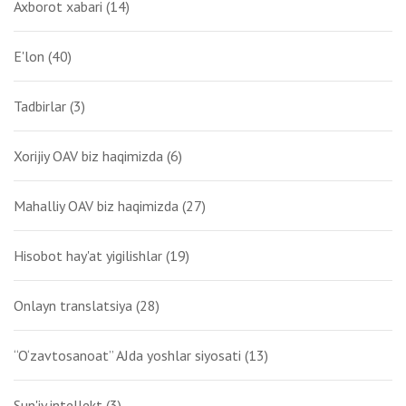
Axborot xabari
(14)
E'lon
(40)
Tadbirlar
(3)
Xorijiy OAV biz haqimizda
(6)
Mahalliy OAV biz haqimizda
(27)
Hisobot hay'at yigilishlar
(19)
Onlayn translatsiya
(28)
“O‘zavtosanoat” AJda yoshlar siyosati
(13)
Sun'iy intellekt
(3)