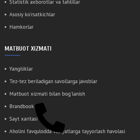
Statistik axborotlar va tahlillar
Asosiy ko'rsatkichlar
Hamkorlar
MATBUOT XIZMATI
Yangiliklar
Tez-tez beriladigan savollarga javoblar
Matbuot xizmati bilan bog'lanish
Brandbook
Sayt xaritasi
Aholini favqulodda vaziyatlarga tayyorlash havolasi