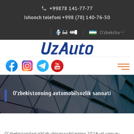
+99878 141-77-77
phone
Ishonch telefoni
+998 (78) 140-76-50
O'zbekcha
expand_more
O‘zbekistonning avtomobilsozlik sanoati
Oʻzbekistondagi ishlab chiqaruvchilarning 2024-yil yanvar-