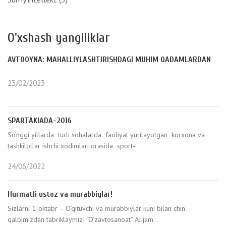
O'xshash yangiliklar
AVTOOYNA: MAHALLIYLASHTIRISHDAGI MUHIM QADAMLARDAN
23/02/2023
SPARTAKIADA-2016
So’nggi yillarda turli sohalarda faoliyat yuritayotgan korxona va
tashkilotlar ishchi xodimlari orasida sport-...
24/06/2022
Hurmatli ustoz va murabbiylar!
Sizlarni 1-oktabr – O‘qituvchi va murabbiylar kuni bilan chin
qalbimizdan tabriklaymiz! “O‘zavtosanoat” AJ jam...