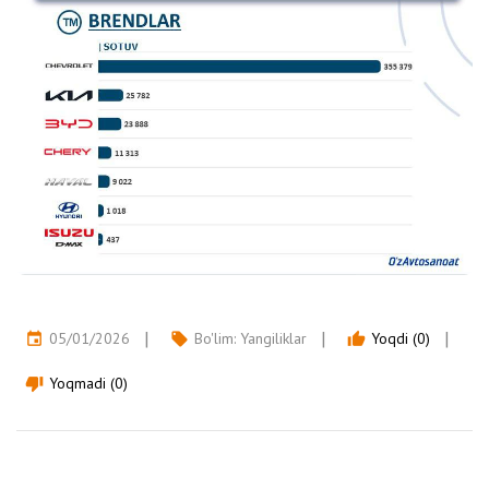
05/01/2026
Bo'lim:
Yangiliklar
Yoqdi (0)
event
local_offer
thumb_up
Yoqmadi (0)
thumb_down