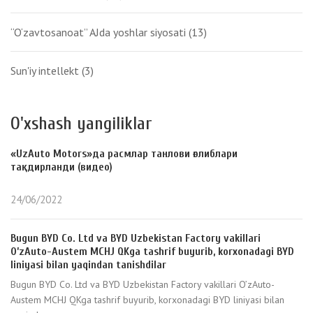
“O‘zavtosanoat” AJda yoshlar siyosati
(13)
Sun'iy intellekt
(3)
O'xshash yangiliklar
«UzAuto Motors»да расмлар танлови ғолиблари
тақдирланди (видео)
24/06/2022
Bugun BYD Co. Ltd va BYD Uzbekistan Factory vakillari
O’zAuto-Austem MCHJ QKga tashrif buyurib, korxonadagi BYD
liniyasi bilan yaqindan tanishdilar
Bugun BYD Co. Ltd va BYD Uzbekistan Factory vakillari O’zAuto-
Austem MCHJ QKga tashrif buyurib, korxonadagi BYD liniyasi bilan