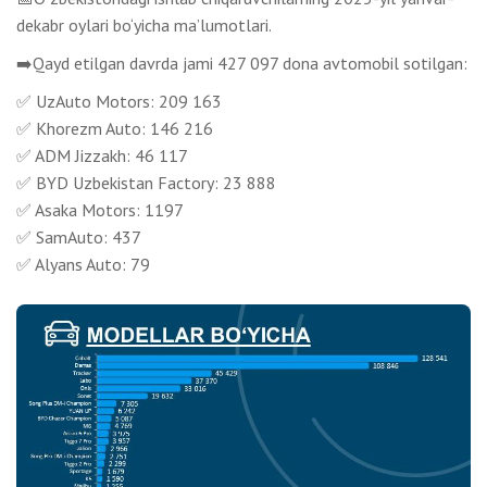
dekabr oylari bo‘yicha ma’lumotlari.
➡️Qayd etilgan davrda jami 427 097 dona avtomobil sotilgan:
✅ UzAuto Motors: 209 163
✅ Khorezm Auto: 146 216
✅ ADM Jizzakh: 46 117
✅ BYD Uzbekistan Factory: 23 888
✅ Asaka Motors: 1197
✅ SamAuto: 437
✅ Alyans Auto: 79