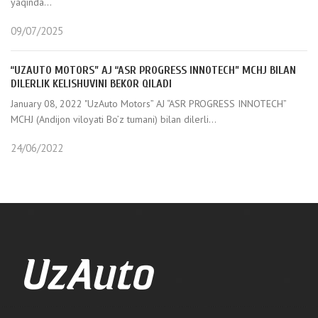
yaqinda...
09/07/2025
“UZAUTO MOTORS” AJ “ASR PROGRESS INNOTECH” MCHJ BILAN
DILЕRLIK KЕLISHUVINI BЕKOR QILADI
January 08, 2022 "UzAuto Motors” AJ “ASR PROGRESS INNOTECH”
MCHJ (Andijon viloyati Bo’z tumani) bilan dilerli...
24/06/2022