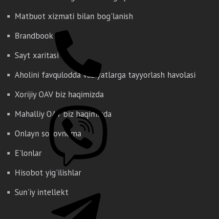
Matbuot xizmati bilan bog'lanish
Brandbook
Sayt xaritasi
Aholini favqulodda vaziyatlarga tayyorlash havolasi
Xorijiy OAV biz haqimizda
Mahalliy OAV biz haqimizda
Onlayn so'rovnoma
E'lonlar
Hisobot yig'ilishlar
Sun'iy intellekt