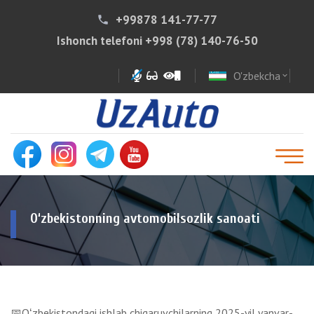
+99878 141-77-77
phone
Ishonch telefoni
+998 (78) 140-76-50
O'zbekcha
expand_more
O‘zbekistonning avtomobilsozlik sanoati
📅Oʻzbekistondagi ishlab chiqaruvchilarning 2025-yil yanvar-