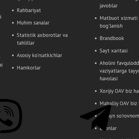
javoblar
Rahbariyat
i
Matbuot xizmati 
Muhim sanalar
bog'lanish
Statistik axborotlar va
Brandbook
tahlillar
Sayt xaritasi
Asosiy ko'rsatkichlar
a
Aholini favqulod
hi
Hamkorlar
vaziyatlarga tayy
havolasi
Xorijiy OAV biz h
Mahalliy OAV biz
Onlayn so'rovno
E'lonlar