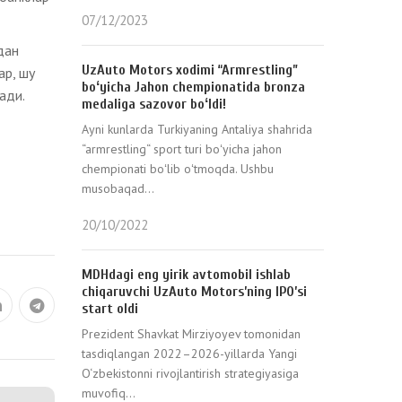
07/12/2023
дан
UzAuto Motors xodimi “Armrestling”
р, шу
boʻyicha Jahon chempionatida bronza
ади.
medaliga sazovor boʻldi!
Ayni kunlarda Turkiyaning Antaliya shahrida
“armrestling“ sport turi boʻyicha jahon
chempionati boʻlib oʻtmoqda. Ushbu
musobaqad...
20/10/2022
MDHdagi eng yirik avtomobil ishlab
chiqaruvchi UzAuto Motors’ning IPO’si
start oldi
Prezident Shavkat Mirziyoyev tomonidan
tasdiqlangan 2022–2026-yillarda Yangi
O‘zbekistonni rivojlantirish strategiyasiga
muvofiq...