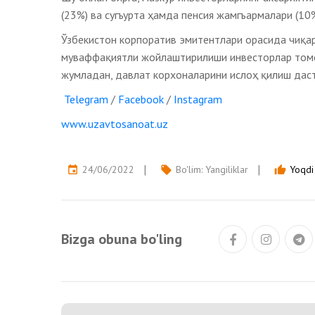
(23%) ва сугъурта ҳамда пенсия жамгъармалари (10
Ўзбекистон корпоратив эмитентлари орасида чиқа
муваффақиятли жойлаштирилиши инвесторлар томо
жумладан, давлат корхоналарини ислоҳ қилиш дас
Telegram
/
Facebook
/
Instagram
www.uzavtosanoat.uz
24/06/2022
Bo'lim:
Yangiliklar
Yoqdi 
event
local_offer
thumb_up
Bizga obuna bo'ling