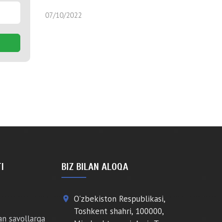
07/10/2022
I
BIZ BILAN ALOQA
O'zbekiston Respublikasi,
place
Toshkent shahri, 100000,
an savollarga