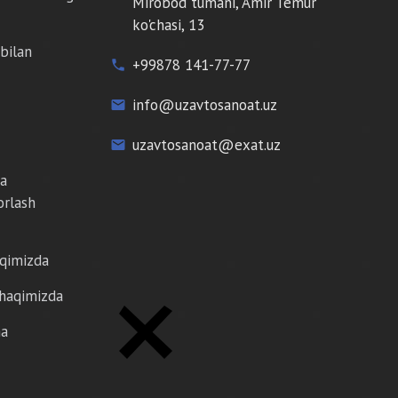
Mirobod tumani, Amir Temur
ko'chasi, 13
bilan
+99878 141-77-77
phone
info@uzavtosanoat.uz
email
uzavtosanoat@exat.uz
email
da
orlash
aqimizda
 haqimizda
ma