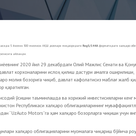
ржасида 5 йиллик 300 миллион АҚШ доллари миқдоридаги
RegS/144A
форматидаги халқаро обл
окчисига айланди.
иёевнинг 2020 йил 29 декабрдаги Олий Мажлис Сенати ва Қону
давлат корхоналарини ислоҳ қилиш дастури амалга оширилиши,
аро молия бозорига чиқиб, давлат кафолатисиз маблағ жалб қ
ор қаратилган.
исодий ўсишни таъминлашда ва хорижий инвестисияларни кенг 
екистон Республикаси халқаро облигацияларининг муваффақият
ан “UzAuto Motors”га ҳам халқаро бозорларга чиқиши учун ян
кунлари халқаро облигацияларини муомалага чиқариш бўйича ро