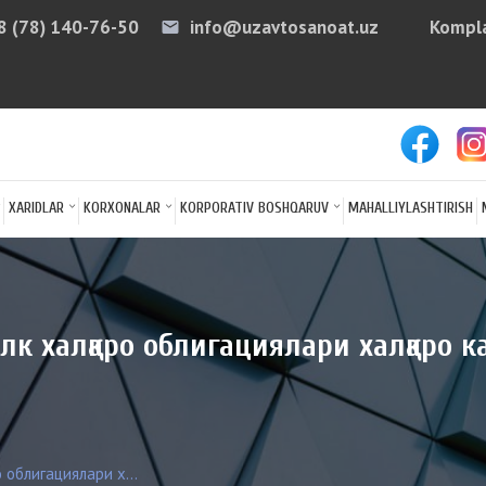
8 (78) 140-76-50
info@uzavtosanoat.uz
Kompla
email
arro
XARIDLAR
KORXONALAR
KORPORATIV BOSHQARUV
MAHALLIYLASHTIRISH
лк халқаро облигациялари халқаро 
 облигациялари х...