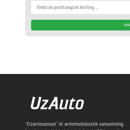
YAN
“O‘zavtosanoat” AJ avtomobilsozlik sanoatining