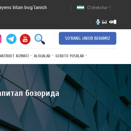
yens bilan bog‘lanish
O'zbekcha
w
expand_more
SO'RANG JAVOB BERAMIZ
MATBUOT XIZMATI
ALOQALAR
UZAUTO YOSHLAR
капитал бозорида