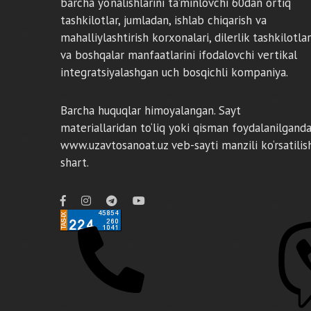
barcha yo‘nalishlarini ta’minlovchi 60dan ortiq
tashkilotlar, jumladan, ishlab chiqarish va
mahalliylashtirish korxonalari, dilerlik tashkilotlar
va boshqalar manfaatlarini ifodalovchi vertikal
integratsiyalashgan uch bosqichli kompaniya.
Barcha huquqlar himoyalangan. Sayt
materiallaridan to‘liq yoki qisman foydalanilgand
www.uzavtosanoat.uz veb-sayti manzili ko‘rsatilis
shart.