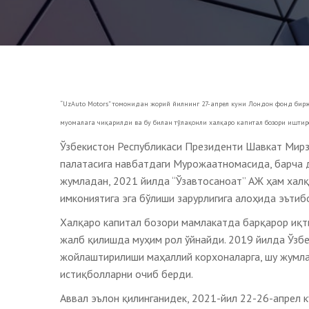
“UzAuto Motors” томонидан жорий йилнинг 27-апрел куни Лондон фонд би
муомалага чиқарилди ва бу билан тўлақонли халқаро капитал бозори иштир
Ўзбекистон Республикаси Президенти Шавкат Мирз
палатасига навбатдаги Мурожаатномасида, барча 
жумладан, 2021 йилда “Ўзавтосаноат” АЖ ҳам халқ
имкониятига эга бўлиши зарурлигига алоҳида эътиб
Халқаро капитал бозори мамлакатда барқарор иқт
жалб қилишда муҳим рол ўйнайди. 2019 йилда Ўзб
жойлаштирилиши маҳаллий корхоналарга, шу жумлад
истиқболларни очиб берди.
Аввал эълон қилинганидек, 2021-йил 22-26-апрел 