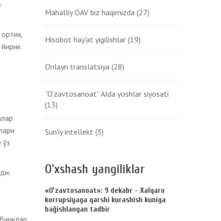
р
Mahalliy OAV biz haqimizda
(27)
 ортиқ
Hisobot hay'at yigilishlar
(19)
 йирик
Onlayn translatsiya
(28)
o
“O‘zavtosanoat” AJda yoshlar siyosati
(13)
алар
лари
Sun'iy intellekt
(3)
 ўз
O'xshash yangiliklar
ди.
«Oʼzavtosanoat»: 9 dekabr - Xalqaro
korrupsiyaga qarshi kurashish kuniga
bağishlangan tadbir
 банклар