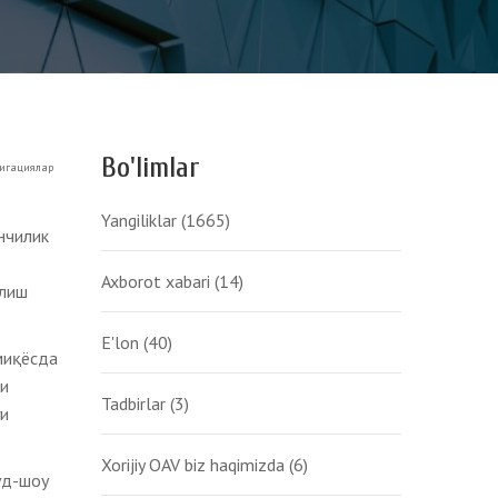
Bo'limlar
игациялар
Yangiliklar
(1665)
нчилик
Axborot xabari
(14)
илиш
E'lon
(40)
миқёсда
ли
Tadbirlar
(3)
ги
Xorijiy OAV biz haqimizda
(6)
уд-шоу