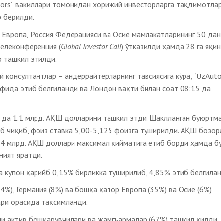
tors” вакиллари томонидан хорижий инвесторларга тақдимотла
р берилди.
Европа, Россия Федерацияси ва Осиё мамлакатларининг 50 дан
телеконференция (
Global Investor Call
) ўтказилди ҳамда 28 га яқин
р ташкил этилди.
 консултантлар – андеррайтерларнинг тавсиясига кўра, “UzAut
фида этиб белгиланди ва Лондон вақти билан соат 08:15 да
 да 1.1 млрд. АҚШ долларини ташкил этди. Шаклланган буюртм
б чиқиб, фоиз ставка 5,00-5,125 фоизга туширилди. АҚШ бозор
4 млрд. АҚШ доллари максимал қийматига етиб борди ҳамда бу
ният яратди.
а купон қарийб 0,15% бирликка туширилиб, 4,85% этиб белгилан
4%), Германия (8%) ва бошқа қатор Европа (35%) ва Осиё (6%)
ари орасида тақсимланди.
ни актив бошқарувчилари ва жамгъармалар (67%) ташкил қилди,