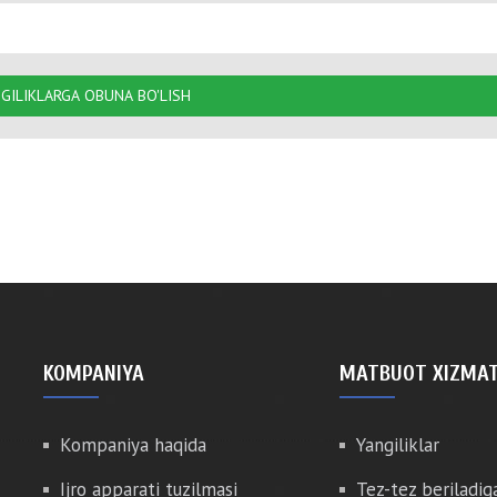
GILIKLARGA OBUNA BO'LISH
KOMPANIYA
MATBUOT XIZMAT
Kompaniya haqida
Yangiliklar
Ijro apparati tuzilmasi
Tez-tez beriladig