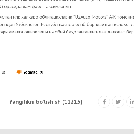
%) орасида ҳам фаол тақсимланди.
рилган илк халқаро облигацияларни “UzAuto Motors” АЖ томони
нидан Ўзбекистон Республикасида олиб борилаётган ислоҳотла
тури амалга оширилиши ижобий баҳоланганлигидан далолат бер
(0)
Yoqmadi (0)
thumb_down
Yangilikni bo'lishish (11215)