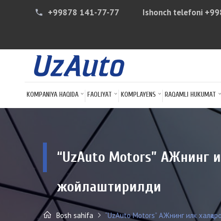
+99878 141-77-77
Ishonch telefoni
+99
phone
KOMPANIYA HAQIDA
FAOLIYAT
KOMPLAYENS
RAQAMLI HUKUMAT
“UzAuto Motors” АЖнинг и
жойлаштирилди
Bosh sahifa
“UzAuto Motors” АЖнинг илк халқаро