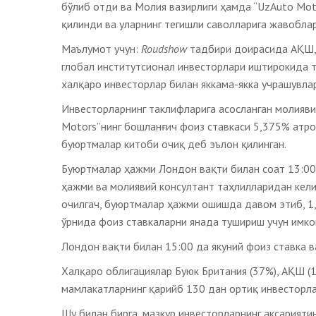
бўлиб отди ва Молия вазирлиги ҳамда “UzAuto Mo
қилинди ва уларнинг тегишли саволларига жавобла
Маълумот учун:
Roudshow
тадбири доирасида АҚШ, 
глобал институтсионал инвесторлари иштирокида 
халқаро инвесторлар билан яккама-якка учрашувла
Инвесторларнинг таклифларига асосланган молиявий
Motors”нинг бошланғич фоиз ставкаси 5,375% атро
буюртмалар китоби очиқ деб эълон қилинган.
Буюртмалар ҳажми Лондон вақти билан соат 13:00
ҳажми ва молиявий консултант таҳлилларидан кели
очилгач, буюртмалар ҳажми ошишда давом этиб, 1,
ўрнида фоиз ставкаларни янада тушириш учун имко
Лондон вақти билан 15:00 да якуний фоиз ставка в
Халқаро облигациялар Буюк Британия (37%), АҚШ (1
мамлакатларнинг қарийб 130 дан ортиқ инвесторл
Шу билан бирга, мазкур инвесторларнинг аксарияти