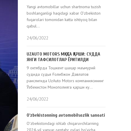
Yangi avtomobillar uchun shartnoma tuzish
boshlanganligi haqidagi xabar O’zbekiston
fuqarolari tomonidan katta ishtiyoq bilan
qabul...
24/06/2022
UZAUTO MOTORS МҚКҚ’ГА ҚАРШИ: СУДДА
ЯНГИ ТАФСИЛОТЛАР ЁРИТИЛДИ
9 октябрда Тошкент шаҳар маъмурий
судида судья Ғолибжон Давлатов
раислигида UzAuto Motors компаниясининг
Ўзбекистон Монополияга қарши ку...
24/06/2022
O‘zbekistonning avtomobilsozlik sanoati
Oʻzbekistondagi ishlab chiqaruvchilarning
2024-yil yanvar-sentabr oylari bo‘yicha