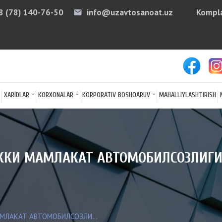
8 (78) 140-76-50
info@uzavtosanoat.uz
Kompla
email
arro
XARIDLAR
KORXONALAR
KORPORATIV BOSHQARUV
MAHALLIYLASHTIRISH
ИККИ МАМЛАКАТ АВТОМОБИЛСОЗЛИГ
АМЛАКАТ АВТОМОБИЛСОЗЛИ...