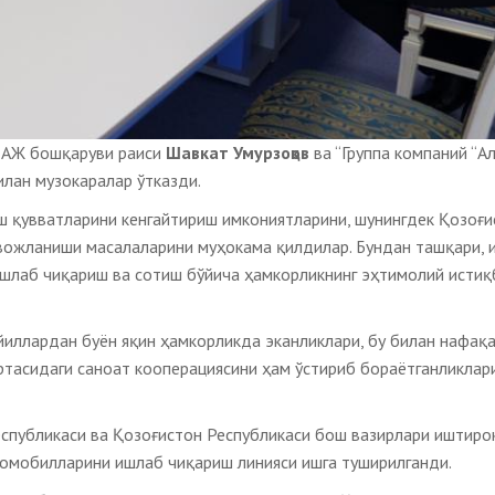
 АЖ бошқаруви раиси
Шавкат Умурзоқов
ва “Группа компаний “А
лан музокаралар ўтказди.
ш қувватларини кенгайтириш имкониятларини, шунингдек Қозоғ
вожланиши масалаларини муҳокама қилдилар. Бундан ташқари, 
ишлаб чиқариш ва сотиш бўйича ҳамкорликнинг эҳтимолий исти
йиллардан буён яқин ҳамкорликда эканликлари, бу билан нафақа
ўртасидаги саноат кооперациясини ҳам ўстириб бораётганликлар
еспубликаси ва Қозоғистон Республикаси бош вазирлари иштиро
томобилларини ишлаб чиқариш линияси ишга туширилганди.