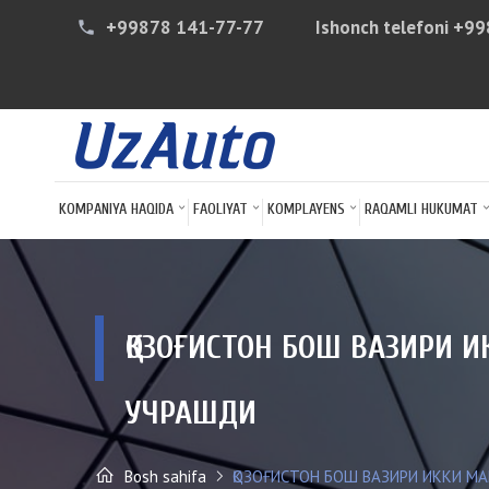
+99878 141-77-77
Ishonch telefoni
+99
phone
KOMPANIYA HAQIDA
FAOLIYAT
KOMPLAYENS
RAQAMLI HUKUMAT
ҚОЗОҒИСТОН БОШ ВАЗИРИ 
УЧРАШДИ
Bosh sahifa
ҚОЗОҒИСТОН БОШ ВАЗИРИ ИККИ М