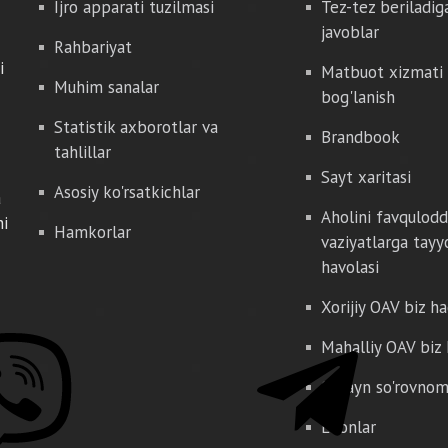
Ijro apparati tuzilmasi
Tez-tez beriladig
javoblar
Rahbariyat
i
Matbuot xizmati 
Muhim sanalar
bog'lanish
Statistik axborotlar va
Brandbook
tahlillar
Sayt xaritasi
Asosiy ko'rsatkichlar
a
Aholini favqulod
hi
Hamkorlar
vaziyatlarga tayy
havolasi
Xorijiy OAV biz h
Mahalliy OAV biz
Onlayn so'rovno
E'lonlar