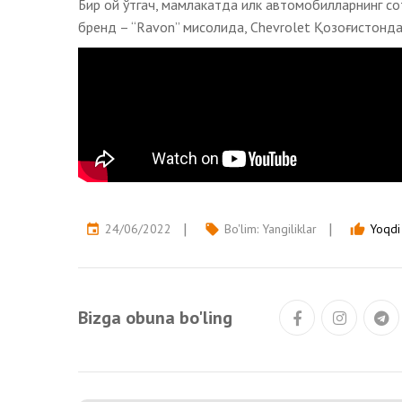
Бир ой ўтгач, мамлакатда илк автомобилларнинг со
бренд – “Ravon” мисолида, Chevrolet Қозоғистон
24/06/2022
Bo'lim:
Yangiliklar
Yoqdi 
event
local_offer
thumb_up
Bizga obuna bo'ling