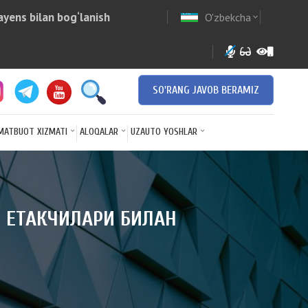
yens bilan bog‘lanish
O'zbekcha
w
expand_more
SO'RANG JAVOB BERAMIZ
MATBUOT XIZMATI
ALOQALAR
UZAUTO YOSHLAR
И ЕТАКЧИЛАРИ БИЛАН