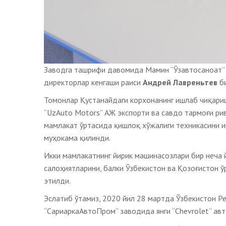
Заводга ташрифи давомида Мамин “Ўзавтосаноат”
директорлар кенгаши раиси
Андрей Лавреньтев
би
Томонлар Қустанайдаги корхонанинг ишлаб чиқари
“UzAuto Motors” АЖ экспорти ва савдо тармоғи ри
мамлакат ўртасида қишлоқ хўжалиги техникасини 
муҳокама қилинди.
Икки мамлакатнинг йирик машинасозлари бир неча 
салоҳиятларини, балки Ўзбекистон ва Қозоғистон 
этилди.
Эслатиб ўтамиз, 2020 йил 28 мартда Ўзбекистон Р
“СариаркаАвтоПром” заводида янги “Chevrolet” ав