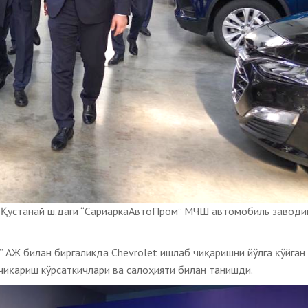
 Қустанай ш.даги “СариаркаАвтоПром” МЧШ автомобиль заводи
” АЖ билан биргаликда Chevrolet ишлаб чиқаришни йўлга қўйган
чиқариш кўрсаткичлари ва салоҳияти билан танишди.