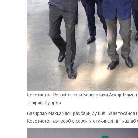
Қозоғистон Республикаси Бош вазири Асқар Мамин
ташриф буюрди.
Вазирлар Маҳкамаси раҳбари бу йил “Ўзавтосаноат
Қозоғистон автособилсозлиги етакчисининг ишлаб 