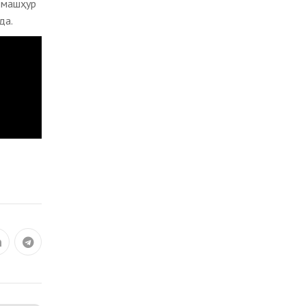
г машҳур
да.