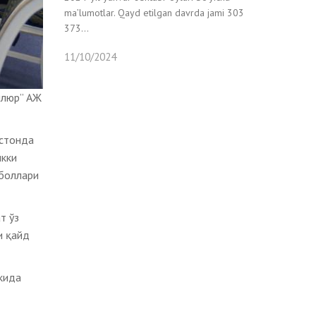
ma’lumotlar. Qayd etilgan davrda jami 303
373...
11/10/2024
ллюр” АЖ
истонда
икки
қболлари
т ўз
и қайд
кида