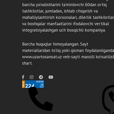
barcha yo‘nalishlarini ta’minlovchi 60dan ortiq
tashkilotlar, jumladan, ishlab chiqarish va
mahalliylashtirish korxonalari, dilerlik tashkilotlar
va boshqalar manfaatlarini ifodalovchi vertikal
integratsiyalashgan uch bosqichli kompaniya.
Barcha huquqlar himoyalangan. Sayt
materiallaridan to‘liq yoki qisman foydalanilgand
www.uzavtosanoat.uz veb-sayti manzili ko‘rsatilis
shart.