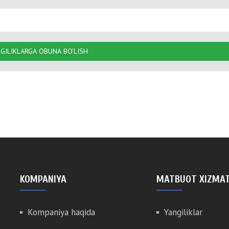
GILIKLARGA OBUNA BO'LISH
KOMPANIYA
MATBUOT XIZMAT
Kompaniya haqida
Yangiliklar