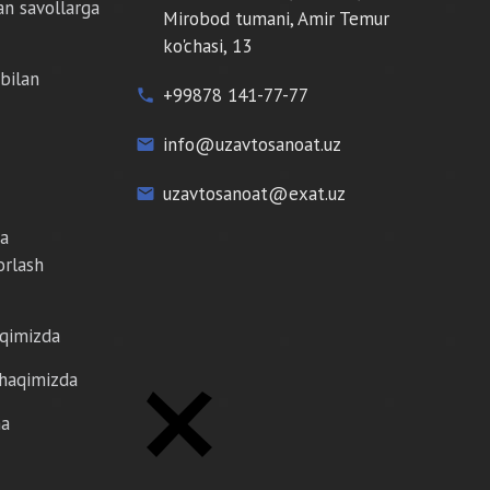
an savollarga
Mirobod tumani, Amir Temur
ko'chasi, 13
bilan
+99878 141-77-77
phone
info@uzavtosanoat.uz
email
uzavtosanoat@exat.uz
email
da
orlash
aqimizda
 haqimizda
ma