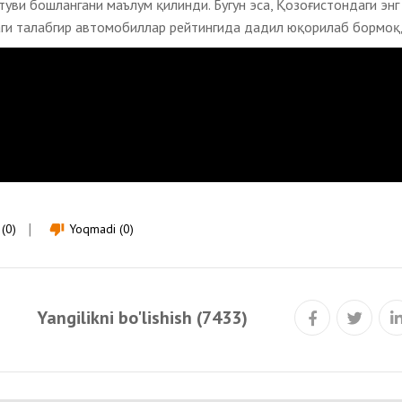
туви бошлангани маълум қилинди. Бугун эса, Қозоғистондаги эн
даги талабгир автомобиллар рейтингида дадил юқорилаб бормоқ
(0)
Yoqmadi (0)
thumb_down
Yangilikni bo'lishish (7433)