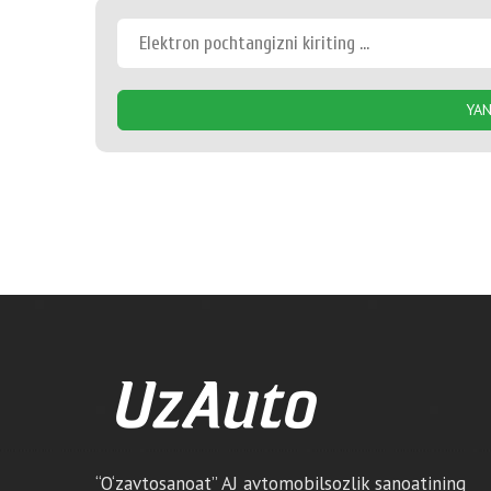
YAN
“O‘zavtosanoat” AJ avtomobilsozlik sanoatining