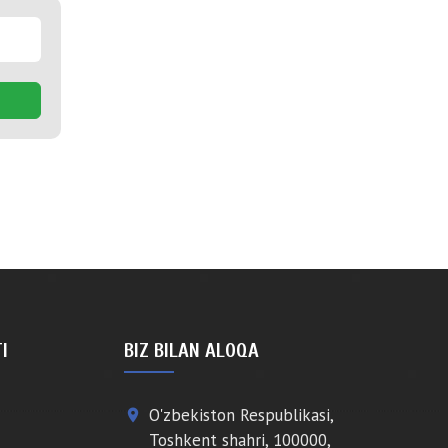
I
BIZ BILAN ALOQA
O'zbekiston Respublikasi,
place
Toshkent shahri, 100000,