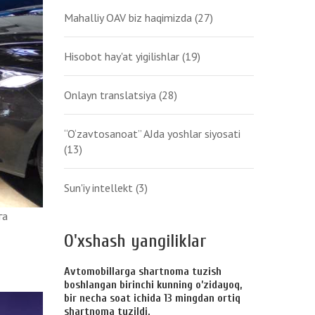
Mahalliy OAV biz haqimizda
(27)
Hisobot hay'at yigilishlar
(19)
Onlayn translatsiya
(28)
“O‘zavtosanoat” AJda yoshlar siyosati
(13)
Sun'iy intellekt
(3)
га
O'xshash yangiliklar
Avtomobillarga shartnoma tuzish
boshlangan birinchi kunning o’zidayoq,
bir necha soat ichida 13 mingdan ortiq
shartnoma tuzildi.