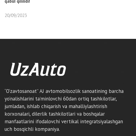
qabul qilindi!
20/09/2023
“O‘zavtosanoat” AJ avtomobilsozlik sanoatining barcha
yo‘nalishlarini ta’minlovchi 60dan ortiq tashkilotlar,
jumladan, ishlab chiqarish va mahalliylashtirish
korxonalari, dilerlik tashkilotlari va boshqalar
manfaatlarini ifodalovchi vertikal integratsiyalashgan
uch bosqichli kompaniya.