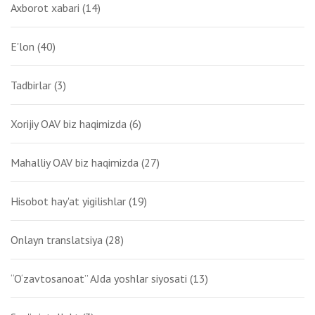
Axborot xabari
(14)
E'lon
(40)
Tadbirlar
(3)
Xorijiy OAV biz haqimizda
(6)
Mahalliy OAV biz haqimizda
(27)
Hisobot hay'at yigilishlar
(19)
Onlayn translatsiya
(28)
“O‘zavtosanoat” AJda yoshlar siyosati
(13)