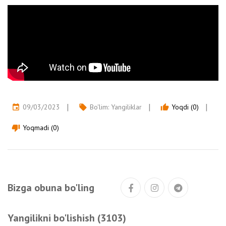
09/03/2023
Bo'lim:
Yangiliklar
Yoqdi (0)
event
local_offer
thumb_up
Yoqmadi (0)
thumb_down
Bizga obuna bo'ling
Yangilikni bo'lishish (3103)