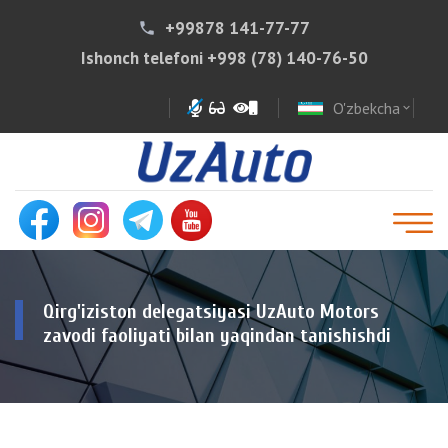
+99878 141-77-77
phone
Ishonch telefoni
+998 (78) 140-76-50
O'zbekcha
expand_more
Qirg'iziston delegatsiyasi UzAuto Motors
zavodi faoliyati bilan yaqindan tanishishdi