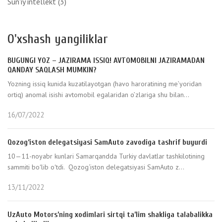
Sun'iy intellekt
(3)
O'xshash yangiliklar
BUGUNGI YOZ – JAZIRAMA ISSIQ! AVTOMOBILNI JAZIRAMADAN
QANDAY SAQLASH MUMKIN?
Yozning issiq kunida kuzatilayotgan (havo haroratining me’yoridan
ortiq) anomal isishi avtomobil egalaridan o’zlariga shu bilan...
16/07/2022
Qozog‘iston delegatsiyasi SamAuto zavodiga tashrif buyurdi
10—11-noyabr kunlari Samarqandda Turkiy davlatlar tashkilotining
sammiti boʻlib oʻtdi. Qozog‘iston delegatsiyasi SamAuto z...
13/11/2022
UzAuto Motors’ning xodimlari sirtqi ta’lim shakliga talabalikka