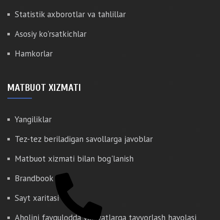
Statistik axborotlar va tahlillar
Asosiy ko'rsatkichlar
Hamkorlar
MATBUOT XIZMATI
Yangiliklar
Tez-tez beriladigan savollarga javoblar
Matbuot xizmati bilan bog'lanish
Brandbook
Sayt xaritasi
Aholini favqulodda vaziyatlarga tayyorlash havolasi