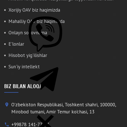
Xorijiy OAV biz haqimizda
Mahalliy OAV biz haqimizda
Onlayn so'rovnoma
E'lonlar
Hisobot yig'ilishlar
Sun'iy intellekt
BIZ BILAN ALOQA
O'zbekiston Respublikasi, Toshkent shahri, 100000,
place
Mirobod tumani, Amir Temur ko'chasi, 13
+99878 141-77-77
phone