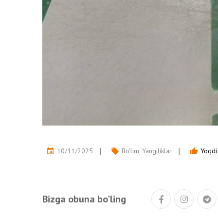
10/11/2025
Bo'lim:
Yangiliklar
Yoqdi 
event
local_offer
thumb_up
Bizga obuna bo'ling