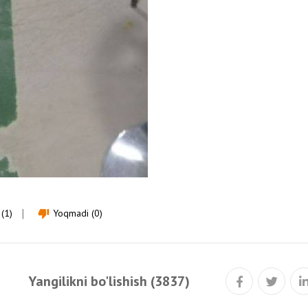
(1)
Yoqmadi (0)
thumb_down
Yangilikni bo'lishish (3837)