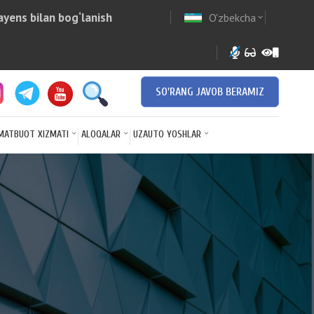
yens bilan bog‘lanish
O'zbekcha
w
expand_more
SO'RANG JAVOB BERAMIZ
MATBUOT XIZMATI
ALOQALAR
UZAUTO YOSHLAR