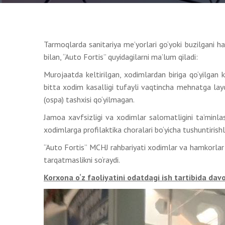
Tarmoqlarda sanitariya me’yorlari go‘yoki buzilgani 
bilan, “Auto Fortis” quyidagilarni ma’lum qiladi:
Murojaatda keltirilgan, xodimlardan biriga qo‘yilgan
bitta xodim kasalligi tufayli vaqtincha mehnatga lay
(ospa) tashxisi qo‘yilmagan.
Jamoa xavfsizligi va xodimlar salomatligini ta’minlas
xodimlarga profilaktika choralari bo‘yicha tushuntirishl
“Auto Fortis” MCHJ rahbariyati xodimlar va hamkorlar 
tarqatmaslikni so‘raydi.
Korxona o‘z faoliyatini odatdagi ish tartibida da