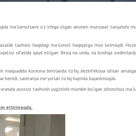
haqida ma’lumotlarni o‘z ichiga olgan anonim murojaat tarqalishi m
 kasallik tashxisi haqidagi ma’lumot haqiqatga mos kelmaydi. Hozi
oqatsiz sifatida qayd etilgan. Biroq na unda, na boshqa xodimlard
h maqsadida korxona binolarida to‘liq dezinfeksiya ishlari amalga 
ar berildi, sanitariya me’yorlari to‘liq hajmda bajarilmoqda.
orasida asossiz tashvish uyg‘otishi mumkin bo‘lgan ishonchsiz ma’l
vom ettirmoqda.