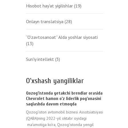
Hisobot hay'at yigilishlar
(19)
Onlayn translatsiya
(28)
“O‘zavtosanoat” AJda yoshlar siyosati
(13)
Sun'iy intellekt
(3)
O'xshash yangiliklar
Qozog'istonda yetakchi brendlar orasida
Chevrolet hamon o'z liderlik pog'onasini
saqlashda davom etmoqda
Qozog'iston avtomobil biznesi Assotsiatsiyasi
(QABA)ning 2022-yil oktabr oyidagi
ma'umotiga ko'ra, Qozog'istonda yengil