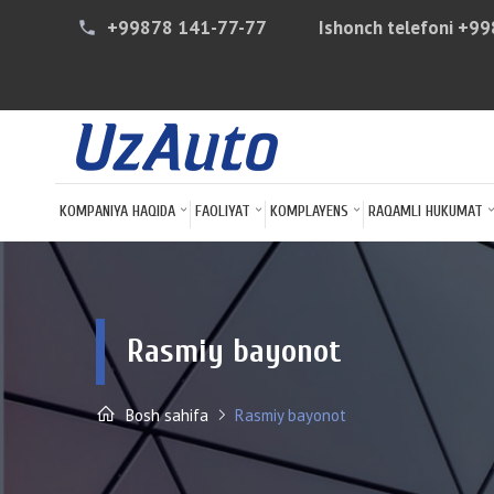
+99878 141-77-77
Ishonch telefoni
+99
phone
KOMPANIYA HAQIDA
FAOLIYAT
KOMPLAYENS
RAQAMLI HUKUMAT
Rasmiy bayonot
Bosh sahifa
Rasmiy bayonot