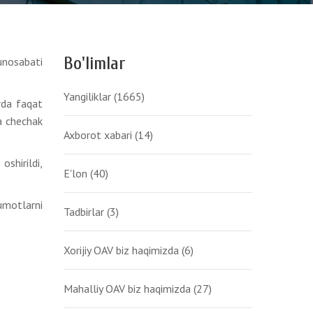
Bo'limlar
unosabati
Yangiliklar
(1665)
rda faqat
a chechak
Axborot xabari
(14)
oshirildi,
E'lon
(40)
umotlarni
Tadbirlar
(3)
Xorijiy OAV biz haqimizda
(6)
Mahalliy OAV biz haqimizda
(27)