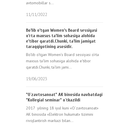
avtomobillar s...
11/11/2022
Bo’lib o’tgan Women’s Board sessiyasi
o’rta maxsus ta'lim sohasiga alohida
e'tibor qaratdi.Chunki, ta’lim jamiyat
taraqqiyotining asosidir.
Bo’lib o’tgan Women’s Board sessiyasi o’rta
maxsus ta'lim sohasiga alohida e'tibor
qaratdi.Chunki, ta’lim jami...
19/06/2023
"O`zavtosanoat" AK binosida navbatdagi
"Kollegial seminar" o`tkazildi
2017 yilning 18 iyul kuni «O`zavtosanoat»
AK binosida «Elektron hukumat» tizimini
rivojlantirish markazi bilan...