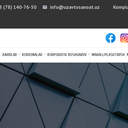
8 (78) 140-76-50
info@uzavtosanoat.uz
Kompla
email
arro
XARIDLAR
KORXONALAR
KORPORATIV BOSHQARUV
MAHALLIYLASHTIRISH