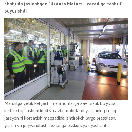
shahrida joylashgan “UzAuto Motors” zavodiga tashrif
buyurishdi.
Manzilga yetib kelgach, mehmonlarga xavfsizlik bo'yicha
instruktaj tushuntirildi va avtomobillarni yig'ishning to’liq
jarayonini ko'rsatish maqsadida ishtirokchilarga presslash,
yig'ish va payvandlash sexlariga ekskursiya uyushtirildi.