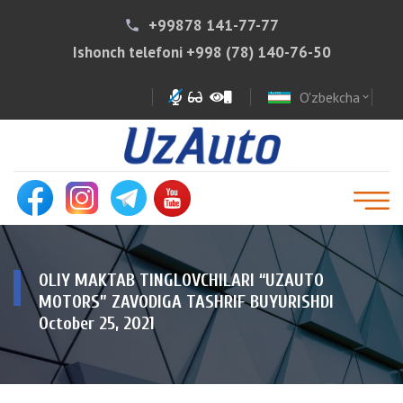
+99878 141-77-77
phone
Ishonch telefoni
+998 (78) 140-76-50
O'zbekcha
expand_more
OLIY MAKTAB TINGLOVCHILARI “UZAUTO
MOTORS” ZAVODIGA TASHRIF BUYURISHDI
October 25, 2021