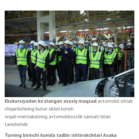
Ekskursiyadan ko’zlangan asosiy maqsad
avtomobil ishlab
chiqarilishining butun siklini ko’rish
orqali mamlakatning avtomobilsozlik sanoati bilan
tanishishdir.
Turning birinchi kunida tadbir ishtirokchilari Asaka