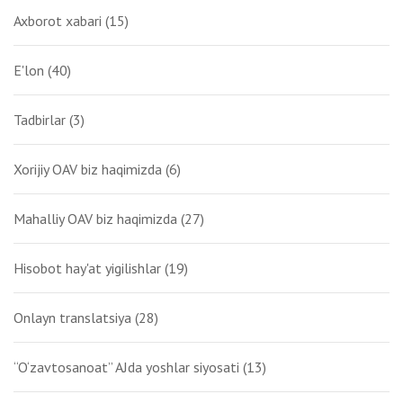
Axborot xabari
(15)
E'lon
(40)
Tadbirlar
(3)
Xorijiy OAV biz haqimizda
(6)
Mahalliy OAV biz haqimizda
(27)
Hisobot hay'at yigilishlar
(19)
Onlayn translatsiya
(28)
“O‘zavtosanoat” AJda yoshlar siyosati
(13)