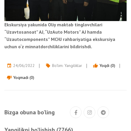
Ekskursiya yakunida Oliy maktab tinglovchilari
“Uzavtosanoat” AJ, “UzAuto Motors” AJ hamda
“Uzautocomponents” MCHJ rahbariyatiga ekskursiya
uchun o‘z minnatdorchiliklarini bildirishdi.
24/06/2022
Bo'lim:
Yangiliklar
Yoqdi (0)
event
local_offer
thumb_up
Yoqmadi (0)
thumb_down
Bizga obuna bo'ling
Yangilikni bo'lishish (7766)