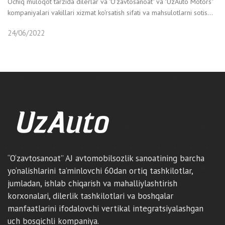
Ochiq muloqot tarzida dilerlar va "O'zavtosanoat" va "UzAuto Motors"
kompaniyalari vakillari xizmat ko'rsatish sifati va mahsulotlarni sotis...
24/06/2022
“O‘zavtosanoat” AJ avtomobilsozlik sanoatining barcha
yo‘nalishlarini ta’minlovchi 60dan ortiq tashkilotlar,
jumladan, ishlab chiqarish va mahalliylashtirish
korxonalari, dilerlik tashkilotlari va boshqalar
manfaatlarini ifodalovchi vertikal integratsiyalashgan
uch bosqichli kompaniya.