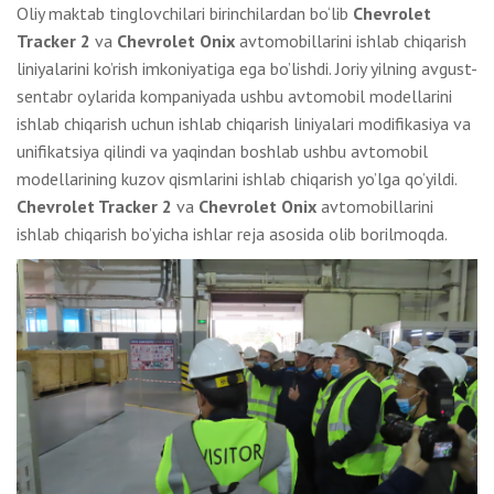
Oliy maktab tinglovchilari birinchilardan bo‘lib
Chevrolet
Tracker 2
va
Chevrolet Onix
avtomobillarini ishlab chiqarish
liniyalarini ko’rish imkoniyatiga ega bo’lishdi. Joriy yilning avgust-
sentabr oylarida kompaniyada ushbu avtomobil modellarini
ishlab chiqarish uchun ishlab chiqarish liniyalari modifikasiya va
unifikatsiya qilindi va yaqindan boshlab ushbu avtomobil
modellarining kuzov qismlarini ishlab chiqarish yo’lga qo’yildi.
Chevrolet Tracker 2
va
Chevrolet Onix
avtomobillarini
ishlab chiqarish bo’yicha ishlar reja asosida olib borilmoqda.