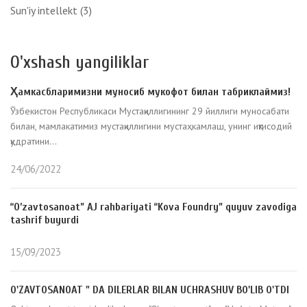
Sun'iy intellekt
(3)
O'xshash yangiliklar
Ҳамкасбларимизни муносиб мукофот билан табриклаймиз!
Ўзбекистон Республикаси Мустақиллигининг 29 йиллиги муносабати
билан, мамлакатимиз мустақиллигини мустаҳкамлаш, унинг иқтисодий
қудратини...
24/06/2022
“O’zavtosanoat” AJ rahbariyati “Kova Foundry” quyuv zavodiga
tashrif buyurdi
15/09/2023
O'ZAVTOSANOAT " DA DILERLAR BILAN UCHRASHUV BO'LIB O'TDI