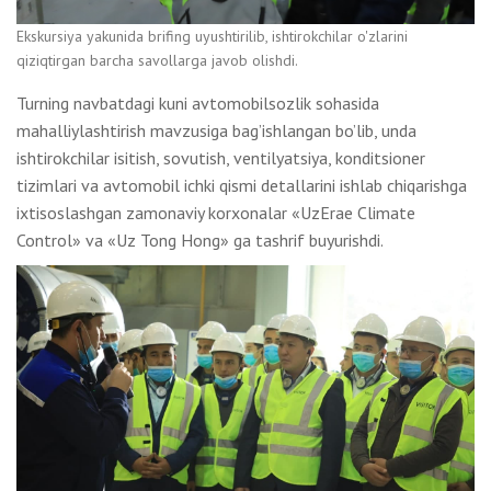
Ekskursiya yakunida brifing uyushtirilib, ishtirokchilar o'zlarini
qiziqtirgan barcha savollarga javob olishdi.
Turning navbatdagi kuni avtomobilsozlik sohasida
mahalliylashtirish mavzusiga bag’ishlangan bo’lib, unda
ishtirokchilar isitish, sovutish, ventilyatsiya, konditsioner
tizimlari va avtomobil ichki qismi detallarini ishlab chiqarishga
ixtisoslashgan zamonaviy korxonalar «UzErae Climate
Control» va «Uz Tong Hong» ga tashrif buyurishdi.