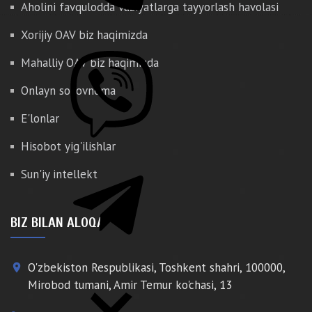
Aholini favqulodda vaziyatlarga tayyorlash havolasi
Xorijiy OAV biz haqimizda
Mahalliy OAV biz haqimizda
Onlayn so'rovnoma
E'lonlar
Hisobot yig'ilishlar
Sun'iy intellekt
BIZ BILAN ALOQA
O'zbekiston Respublikasi, Toshkent shahri, 100000,
place
Mirobod tumani, Amir Temur ko'chasi, 13