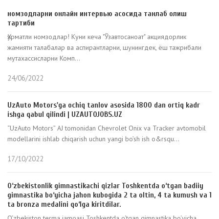
номзодларни онлайн интервью асосида танлаб олиш
тартиби
Ҳурматли номзодлар! Куни кеча "Ўзавтосаноат" акциядорлик
жамияти талабалар ва аспирантларни, шунингдек, ёш тажрибали
мутахассисларни Комп...
24/06/2022
UzAuto Motors'ga ochiq tanlov asosida 1800 dan ortiq kadr
ishga qabul qilindi | UZAUTOJOBS.UZ
“UzAuto Motors” AJ tomonidan Chevrolet Onix va Tracker avtomobil
modellarini ishlab chiqarish uchun yangi bo’sh ish o&rsqu...
17/10/2022
O‘zbekistonlik gimnastikachi qizlar Toshkentda o‘tgan badiiy
gimnastika bo‘yicha jahon kubogida 2 ta oltin, 4 ta kumush va 1
ta bronza medalini qo‘lga kiritdilar.
O‘zbekiston terma jamoasi Toshkentda o‘tgan gimnastika bo‘yicha