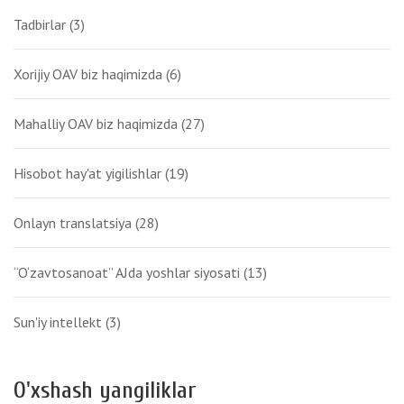
Tadbirlar
(3)
Xorijiy OAV biz haqimizda
(6)
Mahalliy OAV biz haqimizda
(27)
Hisobot hay'at yigilishlar
(19)
Onlayn translatsiya
(28)
“O‘zavtosanoat” AJda yoshlar siyosati
(13)
Sun'iy intellekt
(3)
O'xshash yangiliklar