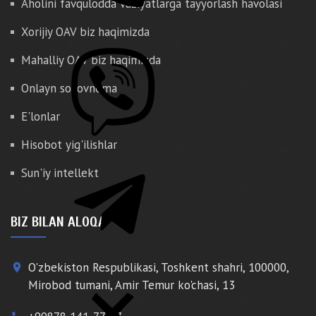
Aholini favqulodda vaziyatlarga tayyorlash havolasi
Xorijiy OAV biz haqimizda
Mahalliy OAV biz haqimizda
Onlayn so'rovnoma
E'lonlar
Hisobot yig'ilishlar
Sun'iy intellekt
BIZ BILAN ALOQA
O'zbekiston Respublikasi, Toshkent shahri, 100000,
place
Mirobod tumani, Amir Temur ko'chasi, 13