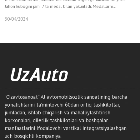
Jahon kubogini jami 7 ta medal bilan yakunladi. Medallarni...
30/04/2024
“O‘zavtosanoat” AJ avtomobilsozlik sanoatining barcha
yo‘nalishlarini ta’minlovchi 60dan ortiq tashkilotlar,
jumladan, ishlab chiqarish va mahalliylashtirish
korxonalari, dilerlik tashkilotlari va boshqalar
manfaatlarini ifodalovchi vertikal integratsiyalashgan
uch bosqichli kompaniya.