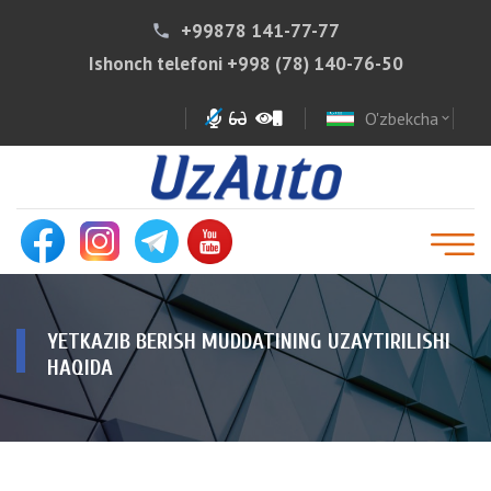
+99878 141-77-77
phone
Ishonch telefoni
+998 (78) 140-76-50
O'zbekcha
expand_more
YETKAZIB BERISH MUDDATINING UZAYTIRILISHI
HAQIDA