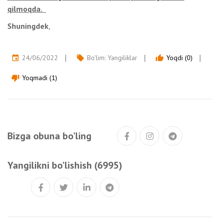
qilmoqda.
Shuningdek
,
24/06/2022
Bo'lim:
Yangiliklar
Yoqdi (0)
event
local_offer
thumb_up
Yoqmadi (1)
thumb_down
Bizga obuna bo'ling
Yangilikni bo'lishish (6995)