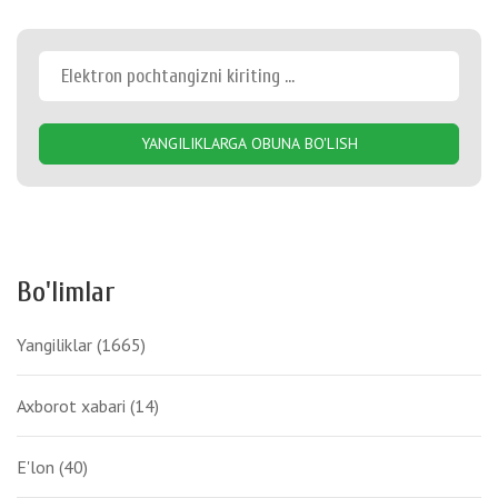
YANGILIKLARGA OBUNA BO'LISH
Bo'limlar
Yangiliklar
(1665)
Axborot xabari
(14)
E'lon
(40)