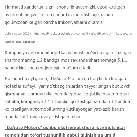
Hurmatli xaridorlar, sizni ishontirib aytamizki, uzoq kutilgan
avtomobilingizni imkon qadar tezroq olishingiz uchun
qo'limizdan kelgan barcha imkoniyatlarni qilamiz.
Ushbu xabar 2021 yilning noyabr-dekabr oylarida avtomobili yetkazib berilishini kutayotgan
xaridorlarga qaratiladi.
Kompaniya avtomobilni yetkazib berish boʻyicha ilgari tuzilgan
shartnomaning 1.2 bandiga mos ravishda shartnomaga 3.1.1
bandni kiritishga majburligini ma’lum qiladi
Boshqacha aytganda, “UzAuto Motors”ga bog'liq bo'lmagan
holatlar tufayli, yarimo'tkazgichlardan tayyorlangan butlovchi
qismlar yetishmovchiligi hamda global logistika muammolari
sababli, kompaniya 3.1.1 bandini qo'llashga hamda 3.1 bandda
koʻrsatilgan avtomobillarning kutilayotgan yetkazib berish
muddatini 2 oyga uzaytirishga majbur.
“UzAuto Motors” ushbu ekstremal chora iste'molchilar
tomonidan toʻgri tushunilib qabul qilinishiga umid