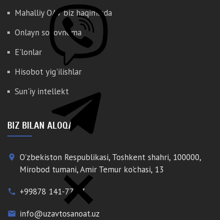
Mahalliy OAV biz haqimizda
Onlayn so'rovnoma
E'lonlar
Hisobot yig'ilishlar
Sun'iy intellekt
BIZ BILAN ALOQA
O'zbekiston Respublikasi, Toshkent shahri, 100000,
place
Mirobod tumani, Amir Temur ko'chasi, 13
+99878 141-77-77
phone
info@uzavtosanoat.uz
email