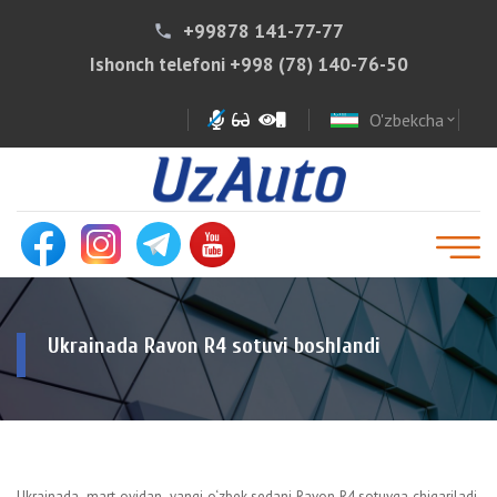
+99878 141-77-77
phone
Ishonch telefoni
+998 (78) 140-76-50
O'zbekcha
expand_more
Ukrainada Ravon R4 sotuvi boshlandi
Ukrainada mart oyidan yangi o‘zbek sedani Ravon R4 sotuvga chiqariladi.