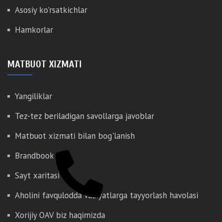
Asosiy ko'rsatkichlar
Hamkorlar
MATBUOT XIZMATI
Yangiliklar
Tez-tez beriladigan savollarga javoblar
Matbuot xizmati bilan bog'lanish
Brandbook
Sayt xaritasi
Aholini favqulodda vaziyatlarga tayyorlash havolasi
Xorijiy OAV biz haqimizda