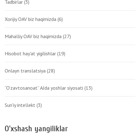
Tadbirlar
(3)
Xorijiy OAV biz haqimizda
(6)
Mahalliy OAV biz haqimizda
(27)
Hisobot hay'at yigilishlar
(19)
Onlayn translatsiya
(28)
“O‘zavtosanoat” AJda yoshlar siyosati
(13)
Sun'iy intellekt
(3)
O'xshash yangiliklar