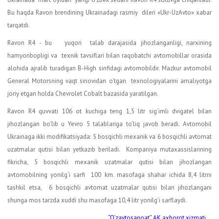
Bu haqda Ravon brendining Ukrainadagi rasmiy dileri «Ukr-UzAvto» xabar
tarqatdi.
Ravon R4 - bu yuqori talab darajasida jihozlanganligi, narxining
hamyonbopligi va texnik tavsiflari bilan raqobatchi avtomobillar orasida
alohida ajralib turadigan B-High sinfidagi avtomobildir. Mazkur avtomobil
General Motorsning vaqt sinovidan o‘tgan texnologiyalarini amaliyotga
joriy etgan holda Chevrolet Cobalt bazasida yaratilgan.
Ravon R4 quvvati 106 ot kuchiga teng 1,5 litr sig‘imli dvigatel bilan
jihozlangan bo‘lib u Yevro 5 talablariga to‘liq javob beradi. Avtomobil
Ukrainaga ikki modifikatsiyada: 5 bosqichli mexanik va 6 bosqichli avtomat
uzatmalar qutisi bilan yetkazib beriladi. Kompaniya mutaxassislarining
fikricha, 5 bosqichli mexanik uzatmalar qutisi bilan jihozlangan
avtomobilning yonilg‘i sarfi 100 km. masofaga shahar ichida 8,4 litrni
tashkil etsa, 6 bosqichli avtomat uzatmalar qutisi bilan jihozlangani
shunga mos tarzda xuddi shu masofaga 10,4 litr yonilg‘i sarflaydi.
“O‘zavtosanoat” AK axborot xizmati