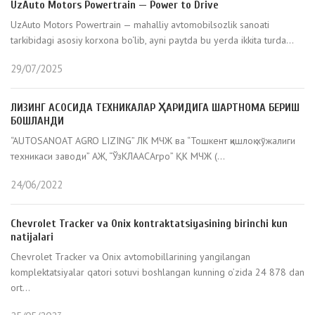
UzAuto Motors Powertrain — Power to Drive
UzAuto Motors Powertrain — mahalliy avtomobilsozlik sanoati
tarkibidagi asosiy korxona bo‘lib, ayni paytda bu yerda ikkita turda...
29/07/2025
ЛИЗИНГ АСОСИДА ТЕХНИКАЛАР ҲАРИДИГА ШАРТНОМА БЕРИШ
БОШЛАНДИ
“AUTOSANOAT AGRO LIZING” ЛК МЧЖ ва “Тошкент қишлоқ хўжалиги
техникаси заводи” АЖ, “ЎзКЛААСАгро” ҚК МЧЖ (...
24/06/2022
Chevrolet Tracker va Onix kontraktatsiyasining birinchi kun
natijalari
Chevrolet Tracker va Onix avtomobillarining yangilangan
komplektatsiyalar qatori sotuvi boshlangan kunning o’zida 24 878 dan
ort...