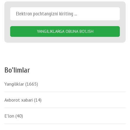
YANGILIKLARGA OBUNA BO'LISH
Bo'limlar
Yangiliklar
(1665)
Axborot xabari
(14)
E'lon
(40)